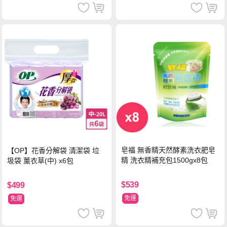
皂福 無香精天然酵素洗衣肥皂
【OP】花香分解袋 清潔袋 垃
精 洗衣精補充包1500gx8包
圾袋 薰衣草(中) x6包
$539
$499
免運
免運