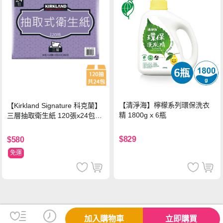
【清淨海】檸檬系列環保洗衣
【Kirkland Signature 科克蘭】
精 1800g x 6瓶
三層抽取衛生紙 120張x24包x1
串
$829
$580
免運
加入購物車
立即購買