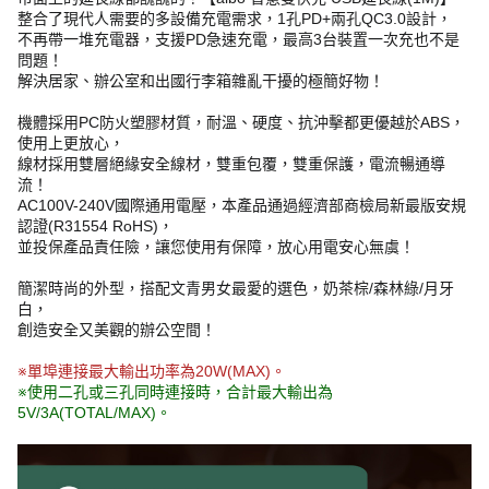
整合了現代人需要的多設備充電需求，1孔PD+兩孔QC3.0設計，
不再帶一堆充電器，支援PD急速充電，最高3台裝置一次充也不是
問題！
解決居家、辦公室和出國行李箱雜亂干擾的極簡好物！
機體採用PC防火塑膠材質，耐溫、硬度、抗沖擊都更優越於ABS，
使用上更放心，
線材採用雙層絕緣安全線材，雙重包覆，雙重保護，電流暢通導
流！
AC100V-240V國際通用電壓，本產品通過經濟部商檢局新最版安規
認證(R31554 RoHS)，
並投保產品責任險，讓您使用有保障，放心用電安心無虞！
簡潔時尚的外型，搭配文青男女最愛的選色，奶茶棕/森林綠/月牙
白，
創造安全又美觀的辦公空間！
※單埠連接最大輸出功率為20W(MAX)。
※使用二孔或三孔同時連接時，合計最大輸出為
5V/3A(TOTAL/MAX)。