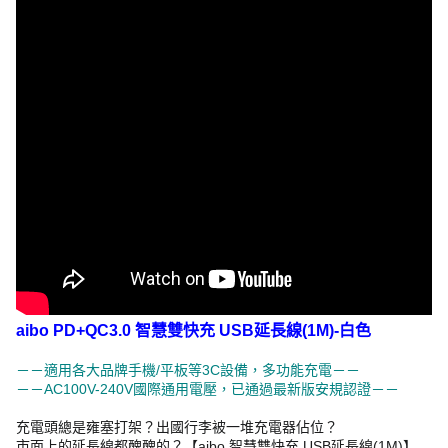
aibo PD+QC3.0 智慧雙快充 USB延長線(1M)-白色
－－適用各大品牌手機/平板等3C設備，多功能充電－－
－－AC100V-240V國際通用電壓，已通過最新版安規認證－－
充電頭總是雍塞打架？出國行李被一堆充電器佔位？
市面上的延長線都醜醜的？【aibo 智慧雙快充 USB延長線(1M)】