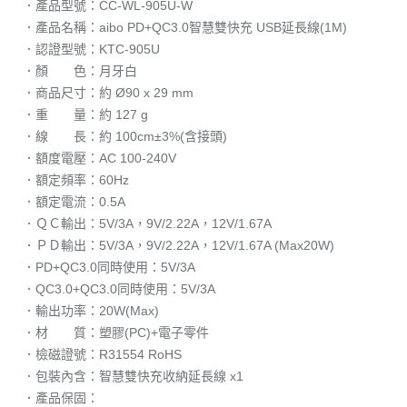
．產品型號：CC-WL-905U-W
．產品名稱：aibo PD+QC3.0智慧雙快充 USB延長線(1M)
．認證型號：KTC-905U
．顏 色：月牙白
．商品尺寸：約 Ø90 x 29 mm
．重 量：約 127 g
．線 長：約 100cm±3%(含接頭)
．額度電壓：AC 100-240V
．額定頻率：60Hz
．額定電流：0.5A
．ＱＣ輸出：5V/3A，9V/2.22A，12V/1.67A
．ＰＤ輸出：5V/3A，9V/2.22A，12V/1.67A (Max20W)
．PD+QC3.0同時使用：5V/3A
．QC3.0+QC3.0同時使用：5V/3A
．輸出功率：20W(Max)
．材 質：塑膠(PC)+電子零件
．檢磁證號：R31554 RoHS
．包裝內含：智慧雙快充收納延長線 x1
．產品保固：