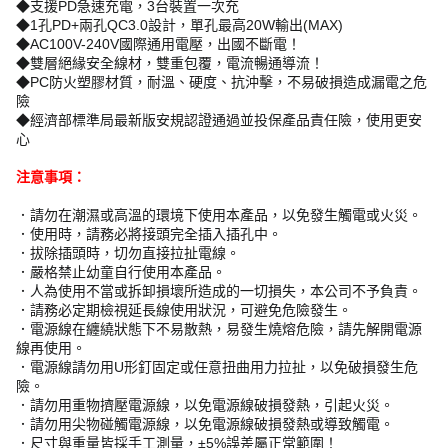
◆支援PD急速充電，3台裝置一次充
◆1孔PD+兩孔QC3.0設計，單孔最高20W輸出(MAX)
◆AC100V-240V國際通用電壓，出國不斷電！
◆雙層絕緣安全線材，雙重包覆，電流暢通導流！
◆PC防火塑膠材質，耐溫、硬度、抗沖擊，不易破損造成漏電之危
險
◆經濟部標準局最新版安規認證通過並投保產品責任險，使用更安
心
注意事項：
．請勿在潮濕或高溫的環境下使用本產品，以免發生觸電或火災。
．使用時，請務必將接頭完全插入插孔中。
．拔除插頭時，切勿直接拉扯電線。
．嚴格禁止幼童自行使用本產品。
．人為使用不當或拆卸損壞所造成的一切損失，本公司不予負責。
．請務必定期檢視延長線使用狀況，可避免危險發生。
．電源線在纏繞狀態下不易散熱，易發生燒熔危險，請先解開電源
線再使用。
．電源線請勿用U形釘固定或任意扭曲用力拉扯，以免破損發生危
險。
．請勿用重物擠壓電源線，以免電源線破損發熱，引起火災。
．請勿用尖物碰觸電源線，以免電源線破損發熱或導致觸電。
．尺寸與重量皆採手工測量，±5%誤差屬正常範圍！