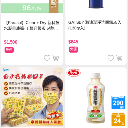
GATSBY 激涼潔淨洗面露x5入
【Parasol】Clear + Dry 新科技
(130g/入)
水凝果凍褲-工藝升級版 5號/XL
超值禮盒組 (96片)
$645
$1,500
免運
免運