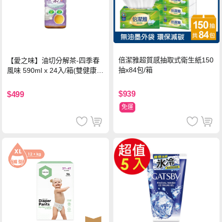
倍潔雅超質感抽取式衛生紙150
【愛之味】油切分解茶-四季春
抽x84包/箱
風味 590ml x 24入/箱(雙健康認
證四季春茶)
$939
$499
免運