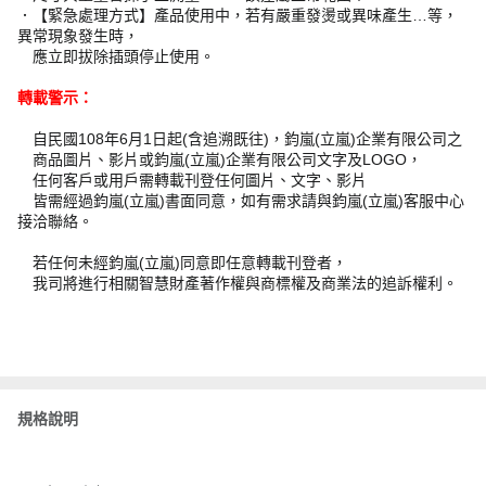
．【緊急處理方式】產品使用中，若有嚴重發燙或異味產生…等，
異常現象發生時，
應立即拔除插頭停止使用。
轉載警示：
自民國108年6月1日起(含追溯既往)，鈞嵐(立嵐)企業有限公司之
商品圖片、影片或鈞嵐(立嵐)企業有限公司文字及LOGO，
任何客戶或用戶需轉載刊登任何圖片、文字、影片
皆需經過鈞嵐(立嵐)書面同意，如有需求請與鈞嵐(立嵐)客服中心
接洽聯絡。
若任何未經鈞嵐(立嵐)同意即任意轉載刊登者，
我司將進行相關智慧財產著作權與商標權及商業法的追訴權利。
規格說明