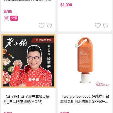
串*箱
$1,000
$798
贈
免運
【we are feel good 好感覺】敏
【荖子鍋】荖子經典套餐火鍋
感肌專用耐水防曬乳SPF50+ 7
券_自助吧吃到飽(MO25)
5ml/瓶 X1瓶