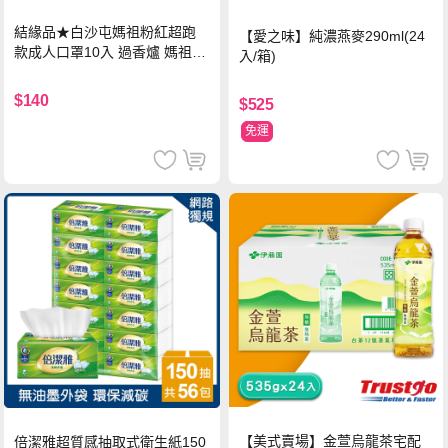
結緣品★白沙屯媽祖粉紅超跑
【愛之味】純濃燕麥290ml(24
款成人口罩10入 過香爐 媽祖加
入/箱)
持
$140
$525
免運
【美式賣場】金萱烏龍茶宅配
倍潔雅超質感抽取式衛生紙150