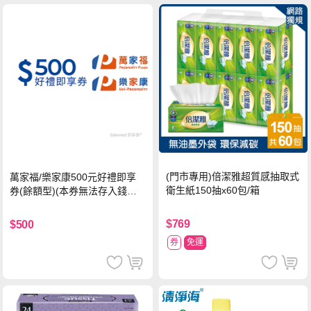
(門市專用)倍潔雅超質感抽取式
萬家福/樂家康500元好禮即享
衛生紙150抽x60包/箱
券(餘額型)(本券無法存入錢包
中使用)
$769
$500
券
免運