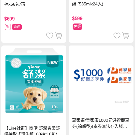
組 (535mlx24入)
抽x56包/箱
$599
$699
免運
折
免運
萬家福/樂家康1000元好禮即享
券(餘額型)(本券無法存入錢包
【Line社群】團購 舒潔雲柔舒
中使用)
適抽取式衛生紙100抽*10包/6