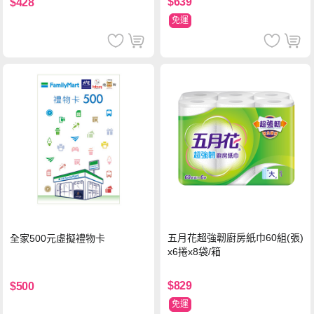
$639
$428
免運
五月花超強韌廚房紙巾60組(張)
全家500元虛擬禮物卡
x6捲x8袋/箱
$829
$500
免運