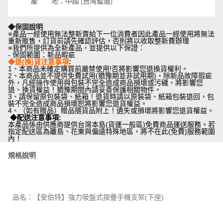
◆保固說明
※產品一經使用無法整新賣給下一位消費者因此產品一經使用將無法
重新販售，訂貨前請先確認評估，否則將以收取整新費辦理
※我們所提供為全新產品，並提供以下保證：
- 保固範圍：新品暇疵
◆退(換)貨注意事項
:
1、本商品未確定購買前嚴禁使用!否將影響您退換貨權利。
2、本商品並不提供免費試用(猶豫期並非試用期)，除新品故障瑕疵
外，凡經操作使用與包裝不完全造成商品損壞或污穢，將影響您
退、換貨權益！猶豫期間內請妥善保護相關物件。
3、請保留原包裝袋、紙箱！退貨時請以原裝袋、紙箱包裝退回，包
裝不完全造成商品損壞恕將影響您退貨權益。
4、（如有贈品）贈品隨貨品附上！遺失或損壞將影響您退貨權益。
◆配送注意事項
:
本產品係由供應商提供台灣本島(貨運一般區)免費商品運送服務。若
指定配送區為離島、花東與偏遠特殊地區，將不在此(免費)服務範圍
內！
規格說明
品名：【安伯特】強力吸盤式摺疊手機支架(下座)