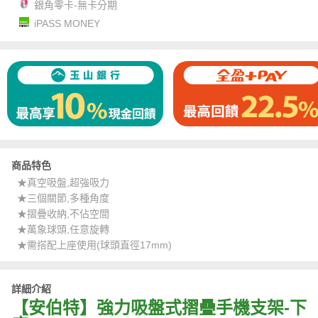
銀角零卡-無卡分期
iPASS MONEY
商品特色
★真空吸盤,超強吸力
★三個關節,多種角度
★摺疊收納,不佔空間
★萬象球頭,任意旋轉
★需搭配上座使用(球頭直徑17mm)
詳細介紹
【安伯特】強力吸盤式摺疊手機支架-下