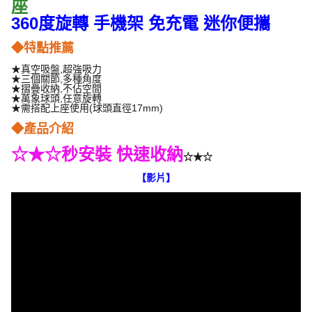
座
360度旋轉 手機架 免充電 迷你便攜
◆特點推薦
★真空吸盤,超強吸力
★三個關節,多種角度
★摺疊收納,不佔空間
★萬象球頭,任意旋轉
★需搭配上座使用(球頭直徑17mm)
◆產品介紹
秒安裝 快速收納
☆★☆
☆★☆
【影片】