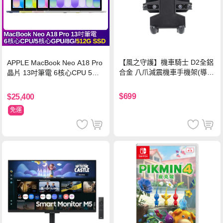
【風之守護】機車騎士 D2全鋁
APPLE MacBook Neo A18 Pro
合金 八爪減震機車手機架(導航
晶片 13吋筆電 6核心CPU 5核
架 手機支架 外送員必備 機車
心GPU 8G 512G SSD
族)
$699
$25,400
免運