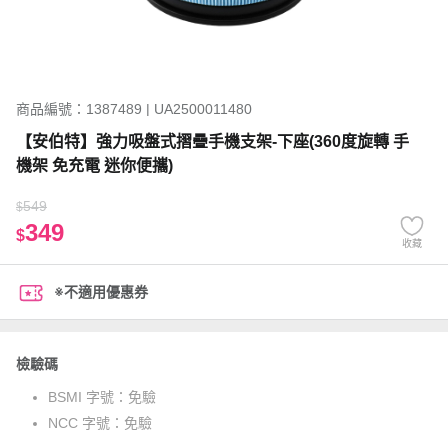
商品編號：1387489 | UA2500011480
【安伯特】強力吸盤式摺疊手機支架-下座(360度旋轉 手
機架 免充電 迷你便攜)
549
$
349
$
收藏
※不適用優惠券
檢驗碼
BSMI 字號：
免驗
NCC 字號：
免驗