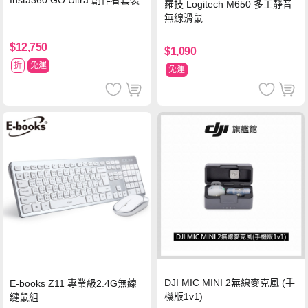
Insta360 GO Ultra 創作者套裝
羅技 Logitech M650 多工靜音
無線滑鼠
$12,750
$1,090
折
免運
免運
DJI MIC MINI 2無線麥克風 (手
E-books Z11 專業級2.4G無線
機版1v1)
鍵鼠組