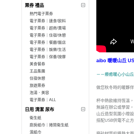
票券 禮品
熱門電子票券
電子票券｜速食/飲料
電子票券｜超商/賣場
電子票券｜住宿/休憩
電子票券｜餐廳/飯店
電子票券｜娛樂/生活
電子票券｜保養/按摩
aibo 暖暖山丘 
美食餐券
王品集團
－－療癒暖心小山丘
住宿休憩
旅遊票券
做您秋冬時的暖夥伴
泡湯．美容
電子票券｜ALL
杯中熱飲維持恆溫，
無論在辦公或學習，
日用 清潔 尿布
山丘造型氛圍小燈設
衛生紙
搭配USB供電不止
廚房紙巾｜捲筒衛生紙
濕紙巾
磨砂材質的導熱大面