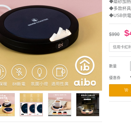
◆磨砂加熱
◆多款杯具
◆USB供
$
$990
信用卡紅
數量
優惠券