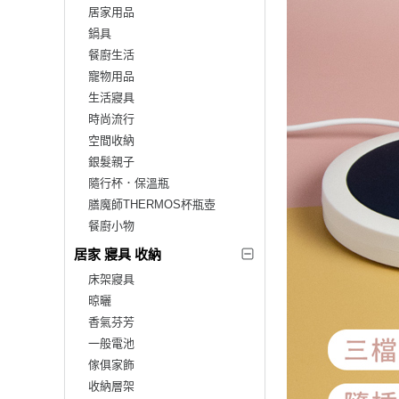
居家用品
鍋具
餐廚生活
寵物用品
生活寢具
時尚流行
空間收納
銀髮親子
隨行杯．保溫瓶
膳魔師THERMOS杯瓶壺
餐廚小物
居家 寢具 收納
床架寢具
晾曬
香氣芬芳
一般電池
傢俱家飾
收納層架