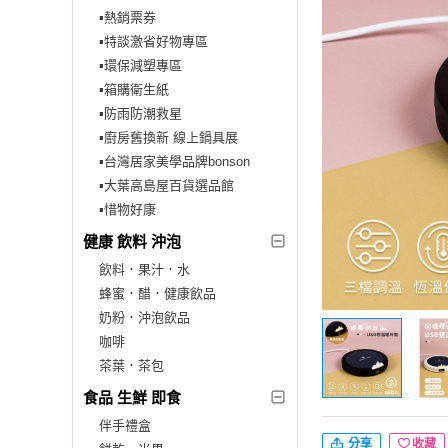
▪︎熱銷票券
▪︎特談激省好物專區
▪︎環保減塑專區
▪︎箱購衛生紙
▪︎防雨防潮救星
▪︎廚房舊換新 線上鍋具展
▪︎台灣居家美學品牌bonson
▪︎大葉高島屋百貨選品館
▪︎惜物好康
健康 飲料 沖泡
飲料．果汁．水
蜂蜜．醋．健康飲品
奶粉．沖泡飲品
咖啡
茶葉．茶包
食品 生鮮 即食
伴手禮盒
分享
收藏