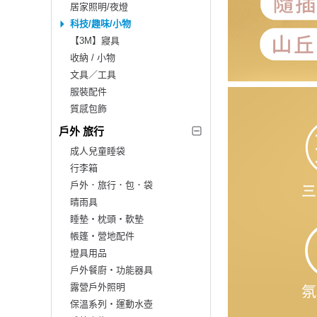
居家照明/夜燈
科技/趣味/小物
【3M】寢具
收納 / 小物
文具／工具
服裝配件
質感包飾
戶外 旅行
成人兒童睡袋
行李箱
戶外．旅行．包．袋
晴雨具
睡墊‧枕頭‧軟墊
帳篷‧營地配件
燈具用品
戶外餐廚‧功能器具
露營戶外照明
保溫系列‧運動水壺