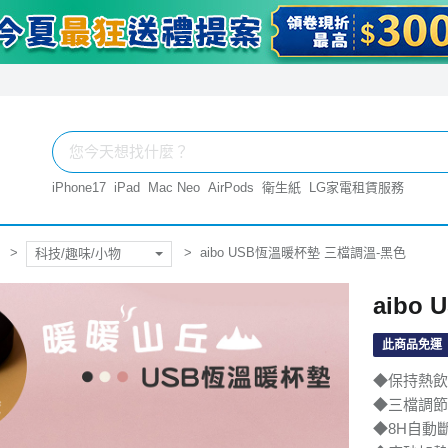
iPhone17
iPad
Mac Neo
AirPods
衛生紙
LG家電租賃服務
aibo USB恆溫暖杯墊 三檔調溫-黑色
科技/趣味/小物
aibo
此商品免運
◆保持熱飲
◆三檔調節
◆8H自動