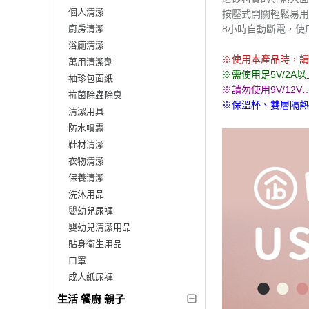
個人清潔
按壓式開關輕鬆易用
廚房清潔
8小時自動斷電，使
浴廁清潔
※使用本產品時，請
萬用清潔劑
※需使用足5V/2
袖珍包面紙
※請勿使用9V/12
抗菌除蟲除臭
※保溫杯、雙層隔熱
清潔用具
防水噴霧
鞋材清潔
衣物清潔
保養清潔
洗沐用品
嬰幼兒尿褲
嬰幼兒清潔用品
貼身衛生用品
口罩
成人紙尿褲
生活 餐廚 親子