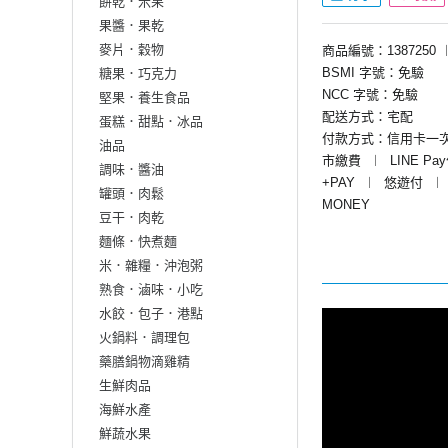
餅乾．米果
果醬．果乾
麥片．穀物
商品編號：1387250
BSMI 字號：免驗
糖果．巧克力
NCC 字號：免驗
堅果．養生食品
配送方式：宅配
蛋糕．甜點．冰品
付款方式：信用卡一
油品
市繳費
︱
LINE Pa
調味．醬油
+PAY
︱
悠遊付
︱
罐頭．肉鬆
MONEY
豆干．肉乾
麵條．快煮麵
米．雜糧．沖泡粥
熟食．滷味．小吃
水餃．包子．港點
火鍋料．調理包
藥膳鍋物滴雞精
生鮮肉品
海鮮水產
鮮蔬水果