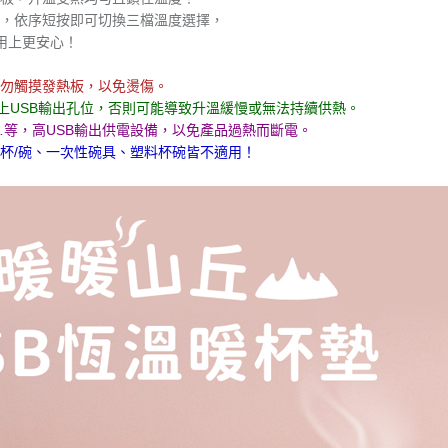
，依序短按即可切換三檔溫度選擇，
用上更安心！
勿觸摸發熱板，以免燙傷。
A以上USB輸出孔位，否則可能導致升溫緩慢或無法持續供熱。
V…等，高USB輸出供電設備，以免產品過熱而斷電。
杯/碗、一次性碗具、塑料杯碗皆不適用！