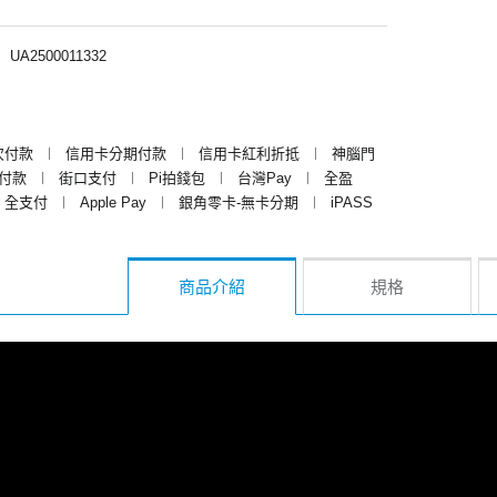
︱
UA2500011332
次付款
︱
信用卡分期付款
︱
信用卡紅利折抵
︱
神腦門
y付款
︱
街口支付
︱
Pi拍錢包
︱
台灣Pay
︱
全盈
全支付
︱
Apple Pay
︱
銀角零卡-無卡分期
︱
iPASS
商品介紹
規格