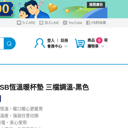
展開廣告
S-CARE
加入LINE
YouTube
FB粉絲團
商品
項
登入
︱
註冊
0
購物車
會員中心
 USB恆溫暖杯墊 三檔調溫-黑色
恆溫，暖口暖心更暖胃
溫度，強弱任意切換
斷電，安心使用