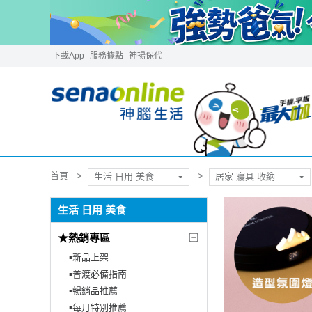
下載App
服務據點
神揚保代
首頁
生活 日用 美食
居家 寢具 收納
生活 日用 美食
★熱銷專區
▪︎新品上架
▪︎普渡必備指南
▪︎暢銷品推薦
▪︎每月特別推薦