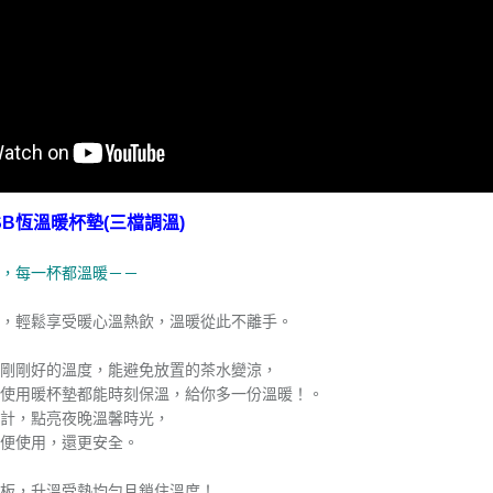
USB恆溫暖杯墊(三檔調溫)
，每一杯都溫暖－－
，輕鬆享受暖心溫熱飲，溫暖從此不離手。
剛剛好的溫度，能避免放置的茶水變涼，
使用暖杯墊都能時刻保溫，給你多一份溫暖！。
計，點亮夜晚溫馨時光，
方便使用，還更安全。
板，升溫受熱均勻且鎖住溫度！