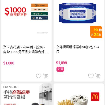
立得清酒精擦濕巾90抽/包X24
聚、青花驕、和牛涮、尬鍋、
包
向辣 1000元王品火鍋聯合好禮
即享券(一次抵用型)
$1,899
$1,000
免運