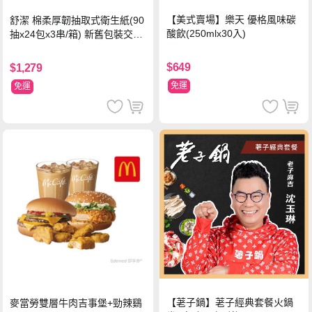
【美式賣場】樂天 優格風味碳
舒潔 棉柔厚韌抽取式衛生紙(90
酸飲(250mlx30入)
抽x24包x3串/箱) 新舊包裝交替
出貨
$649
$1,279
免運
免運
【荖子鍋】荖子經典套餐火鍋
麥當勞雙層牛肉吉事堡+勁辣鷄