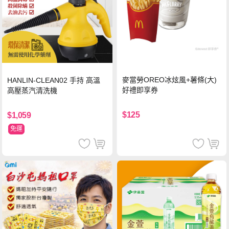
麥當勞OREO冰炫風+薯條(大)
HANLIN-CLEAN02 手持 高溫
好禮即享券
高壓蒸汽清洗機
$125
$1,059
免運