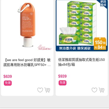
倍潔雅超質感抽取式衛生紙150
【we are feel good 好感覺】敏
抽x84包/箱
感肌專用耐水防曬乳SPF50+ 7
5ml/瓶 X1瓶
$939
$639
免運
免運