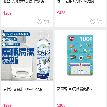
券_自助吧吃到飽(MO25)
腿堡+六塊麥克鷄塊+焦糖奶茶
(冰)*2 好禮即享券
$428
$289
萊爾富100元虛擬商品卡
馬桶清潔慕斯500ml (2入組)
$100
$299