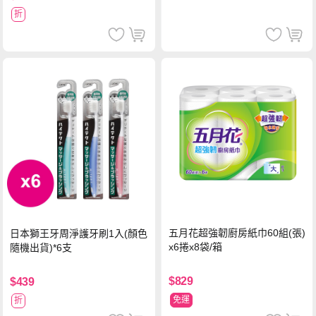
折
五月花超強韌廚房紙巾60組(張)
日本獅王牙周淨護牙刷1入(顏色
x6捲x8袋/箱
隨機出貨)*6支
$829
$439
免運
折