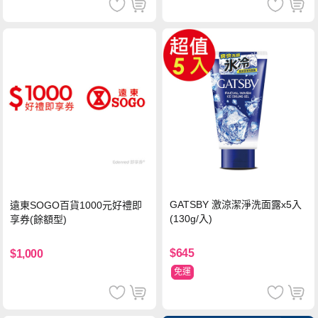
GATSBY 激涼潔淨洗面露x5入
遠東SOGO百貨1000元好禮即
(130g/入)
享券(餘額型)
$645
$1,000
免運