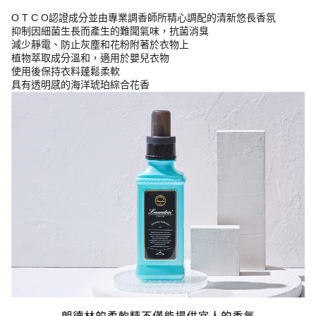
O T C O認證成分並由專業調香師所精心調配的清新悠長香氛
抑制因細菌生長而產生的難聞氣味，抗菌消臭
減少靜電、防止灰塵和花粉附著於衣物上
植物萃取成分溫和，適用於嬰兒衣物
使用後保持衣料蓬鬆柔軟
具有透明感的海洋琥珀綜合花香