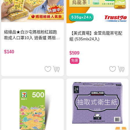
結緣品★白沙屯媽祖粉紅超跑
【美式賣場】金萱烏龍茶宅配
款成人口罩10入 過香爐 媽祖加
組 (535mlx24入)
持
$140
$599
免運