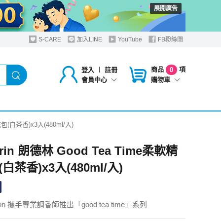
展開廣告
S-CARE
加入LINE
YouTube
FB粉絲團
商品
項
登入
︱
註冊
0
購物車
會員中心
充包(白茶香)x3入(480ml/入)
rin 朗德林 Good Tea Time柔軟精
白茶香)x3入(480ml/入)
rin 攜手專業調香師推出「good tea time」系列