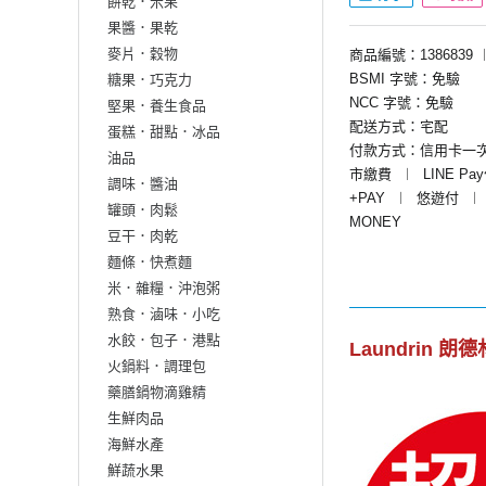
餅乾．米果
果醬．果乾
麥片．穀物
商品編號：1386839
BSMI 字號：免驗
糖果．巧克力
NCC 字號：免驗
堅果．養生食品
配送方式：宅配
蛋糕．甜點．冰品
付款方式：信用卡一
油品
市繳費
︱
LINE Pa
調味．醬油
+PAY
︱
悠遊付
︱
罐頭．肉鬆
MONEY
豆干．肉乾
麵條．快煮麵
米．雜糧．沖泡粥
熟食．滷味．小吃
水餃．包子．港點
Laundrin 朗
火鍋料．調理包
藥膳鍋物滴雞精
生鮮肉品
海鮮水產
鮮蔬水果