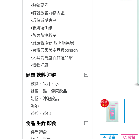
▪︎熱銷票券
▪︎特談激省好物專區
▪︎環保減塑專區
▪︎箱購衛生紙
▪︎防雨防潮救星
▪︎廚房舊換新 線上鍋具展
▪︎台灣居家美學品牌bonson
▪︎大葉高島屋百貨選品館
▪︎惜物好康
健康 飲料 沖泡
飲料．果汁．水
蜂蜜．醋．健康飲品
奶粉．沖泡飲品
咖啡
茶葉．茶包
食品 生鮮 即食
伴手禮盒
分享
收藏