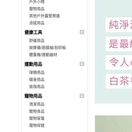
戶外小物
寵物用品
其他戶外露營周邊
涼感用品
健康工具
舒緩用品
按摩儀/筋膜槍/刮痧板
體重機/運動器材
運動用品
球類用品
健身用品
瑜珈用品
寵物用品
清潔用品
寵物食品
寵物家電
寵物保健