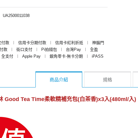
︱
UA2500011038
次付款
︱
信用卡分期付款
︱
信用卡紅利折抵
︱
神腦門
y付款
︱
街口支付
︱
Pi拍錢包
︱
台灣Pay
︱
全盈
全支付
︱
Apple Pay
︱
銀角零卡-無卡分期
︱
iPASS
商品介紹
規格
德林 Good Tea Time柔軟精補充包(白茶香)x3入(480ml/入)