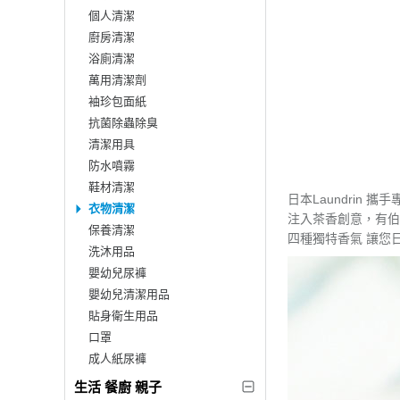
個人清潔
廚房清潔
浴廁清潔
萬用清潔劑
袖珍包面紙
抗菌除蟲除臭
清潔用具
防水噴霧
鞋材清潔
日本Laundrin 攜手
衣物清潔
注入茶香創意，有伯
保養清潔
四種獨特香氣 讓您
洗沐用品
嬰幼兒尿褲
嬰幼兒清潔用品
貼身衛生用品
口罩
成人紙尿褲
生活 餐廚 親子