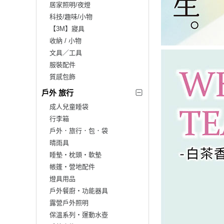
居家照明/夜燈
科技/趣味/小物
【3M】寢具
收納 / 小物
文具／工具
服裝配件
質感包飾
戶外 旅行
成人兒童睡袋
行李箱
戶外．旅行．包．袋
晴雨具
睡墊‧枕頭‧軟墊
帳篷‧營地配件
燈具用品
戶外餐廚‧功能器具
露營戶外照明
保溫系列‧運動水壺