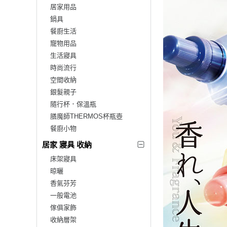
居家用品
鍋具
餐廚生活
寵物用品
生活寢具
時尚流行
空間收納
銀髮親子
隨行杯．保溫瓶
膳魔師THERMOS杯瓶壺
餐廚小物
居家 寢具 收納
床架寢具
晾曬
香氣芬芳
一般電池
傢俱家飾
收納層架