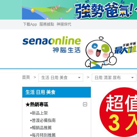
下載App
服務據點
神揚保代
首頁
生活 日用 美食
日用 清潔 尿布
生活 日用 美食
★熱銷專區
▪︎新品上架
▪︎普渡必備指南
▪︎暢銷品推薦
▪︎每月特別推薦