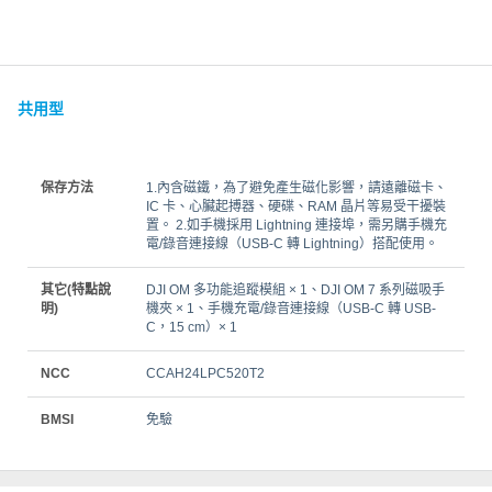
共用型
保存方法
1.內含磁鐵，為了避免產生磁化影響，請遠離磁卡、
IC 卡、心臟起搏器、硬碟、RAM 晶片等易受干擾裝
置。 2.如手機採用 Lightning 連接埠，需另購手機充
電/錄音連接線（USB-C 轉 Lightning）搭配使用。
其它(特點說
DJI OM 多功能追蹤模組 × 1、DJI OM 7 系列磁吸手
明)
機夾 × 1、手機充電/錄音連接線（USB-C 轉 USB-
C，15 cm）× 1
NCC
CCAH24LPC520T2
BMSI
免驗