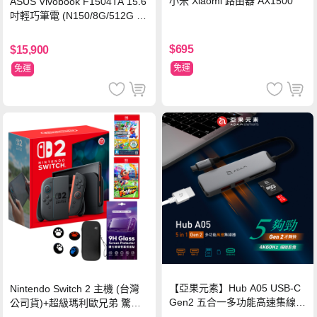
小米 Xiaomi 路由器 AX1500
ASUS Vivobook F1504TA 15.6
吋輕巧筆電 (N150/8G/512G S
SD/黑)
$695
$15,900
免運
免運
【亞果元素】Hub A05 USB-C
Nintendo Switch 2 主機 (台灣
Gen2 五合一多功能高速集線
公司貨)+超級瑪利歐兄弟 驚奇
器-灰