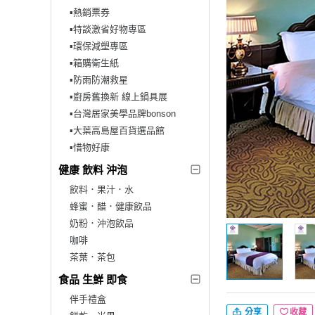
▪︎熱銷票券
▪︎特談激省好物專區
▪︎環保減塑專區
▪︎箱購衛生紙
▪︎防雨防潮救星
▪︎廚房舊換新 線上鍋具展
▪︎台灣居家美學品牌bonson
▪︎大葉高島屋百貨選品館
▪︎惜物好康
健康 飲料 沖泡
飲料．果汁．水
蜂蜜．醋．健康飲品
奶粉．沖泡飲品
咖啡
茶葉．茶包
食品 生鮮 即食
伴手禮盒
分享
收藏