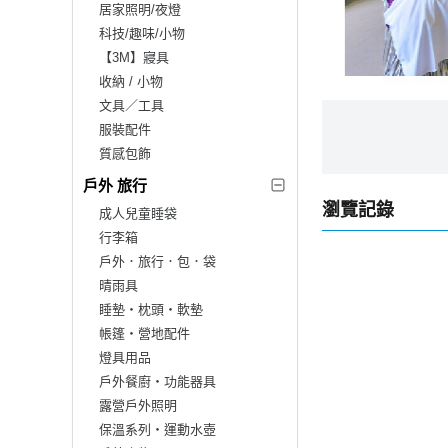
居家照明/夜燈
科技/趣味/小物
【3M】寢具
收納 / 小物
文具／工具
服裝配件
質感包飾
戶外 旅行
瀏覽記錄
成人兒童睡袋
行李箱
戶外．旅行．包．袋
晴雨具
睡墊‧枕頭‧軟墊
帳篷‧營地配件
燈具用品
戶外餐廚‧功能器具
露營戶外照明
保溫系列‧運動水壺