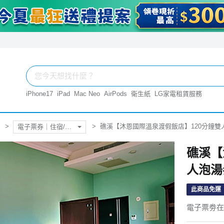
iPhone17
iPad
Mac Neo
AirPods
衛生紙
LG家電租賃服務
礁溪【沐恩國際溫泉渡假飯店】120分鐘雙人
電子票券｜住宿/休憩
礁溪【
人泡湯
此商品免運
電子票劵在