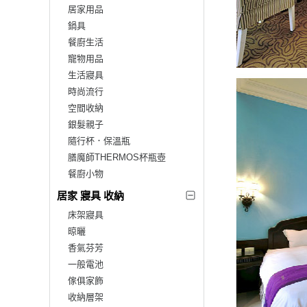
居家用品
鍋具
餐廚生活
寵物用品
生活寢具
時尚流行
空間收納
銀髮親子
隨行杯．保溫瓶
膳魔師THERMOS杯瓶壺
餐廚小物
居家 寢具 收納
床架寢具
晾曬
香氣芬芳
一般電池
傢俱家飾
收納層架