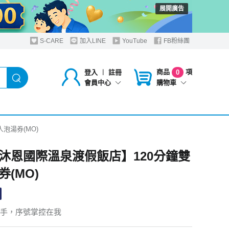
展開廣告
S-CARE
加入LINE
YouTube
FB粉絲團
商品
項
登入
︱
註冊
0
購物車
會員中心
泡湯券(MO)
沐恩國際溫泉渡假飯店】120分鐘雙
券(MO)
手，序號掌控在我