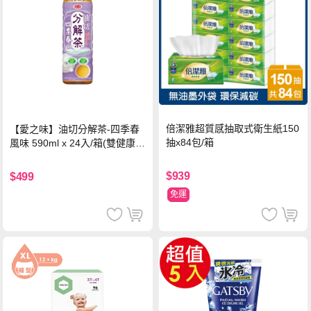
倍潔雅超質感抽取式衛生紙150
【愛之味】油切分解茶-四季春
抽x84包/箱
風味 590ml x 24入/箱(雙健康認
證四季春茶)
$939
$499
免運