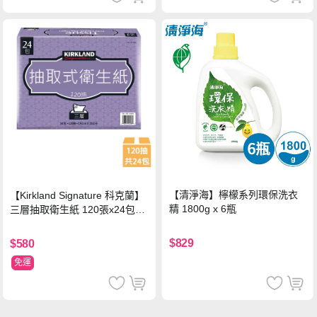
【清淨海】檸檬系列環保洗衣
【Kirkland Signature 科克蘭】
精 1800g x 6瓶
三層抽取衛生紙 120張x24包x1
串
$829
$580
免運