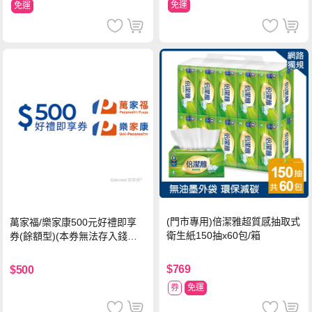
免運
免運
(門市專用)倍潔雅超質感抽取式
萬家福/樂家康500元好禮即享
衛生紙150抽x60包/箱
券(餘額型)(本券無法存入錢包
中使用)
$769
$500
券
免運