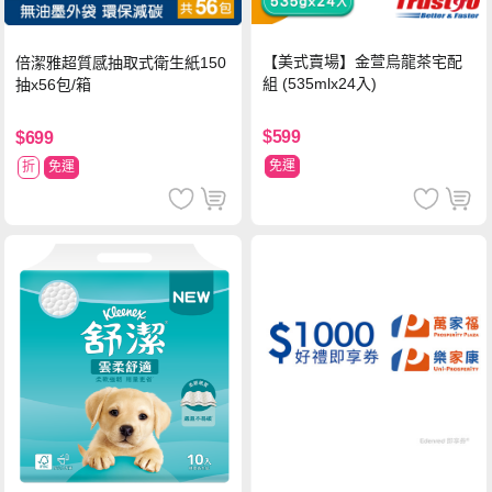
【美式賣場】金萱烏龍茶宅配
倍潔雅超質感抽取式衛生紙150
組 (535mlx24入)
抽x56包/箱
$599
$699
免運
折
免運