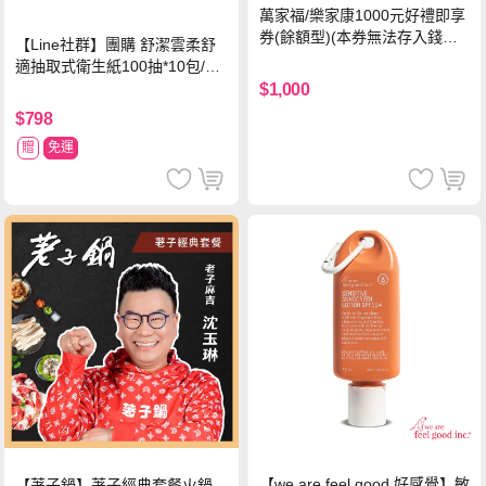
萬家福/樂家康1000元好禮即享
券(餘額型)(本券無法存入錢包
【Line社群】團購 舒潔雲柔舒
中使用)
適抽取式衛生紙100抽*10包/6
串*箱
$1,000
$798
贈
免運
【we are feel good 好感覺】敏
【荖子鍋】荖子經典套餐火鍋