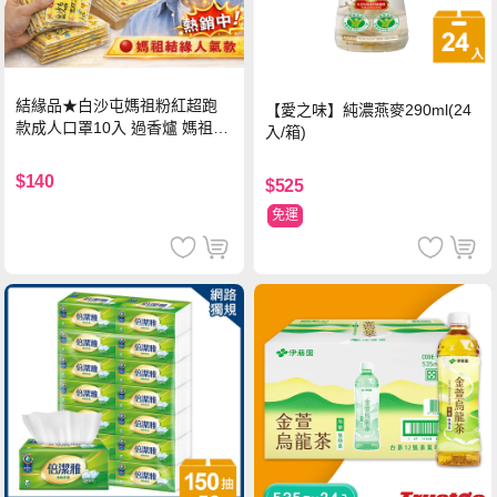
結緣品★白沙屯媽祖粉紅超跑
【愛之味】純濃燕麥290ml(24
款成人口罩10入 過香爐 媽祖加
入/箱)
持
$140
$525
免運