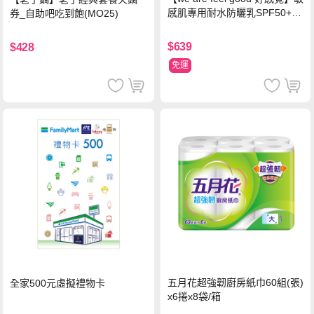
感肌專用耐水防曬乳SPF50+ 7
券_自助吧吃到飽(MO25)
5ml/瓶 X1瓶
$639
$428
免運
五月花超強韌廚房紙巾60組(張)
全家500元虛擬禮物卡
x6捲x8袋/箱