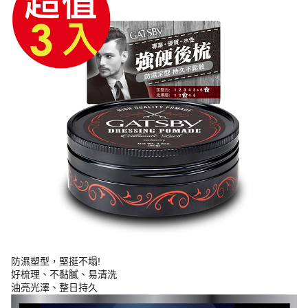
防濕塑型，堅挺不塌!
好梳理、不黏膩、易清洗
油亮光澤、整日持久