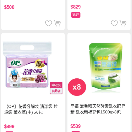
$829
$500
免運
皂福 無香精天然酵素洗衣肥皂
【OP】花香分解袋 清潔袋 垃
精 洗衣精補充包1500gx8包
圾袋 薰衣草(中) x6包
$539
$499