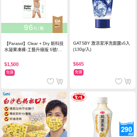
GATSBY 激涼潔淨洗面露x5入
【Parasol】Clear + Dry 新科技
(130g/入)
水凝果凍褲-工藝升級版 5號/XL
超值禮盒組 (96片)
$645
$1,500
免運
免運