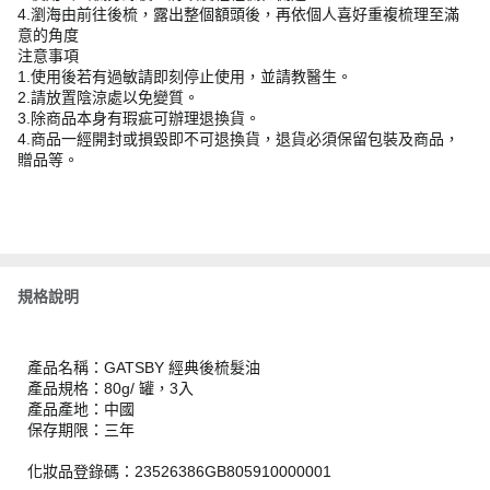
4.瀏海由前往後梳，露出整個額頭後，再依個人喜好重複梳理至滿
意的角度
注意事項
1.使用後若有過敏請即刻停止使用，並請教醫生。
2.請放置陰涼處以免變質。
3.除商品本身有瑕疵可辦理退換貨。
4.商品一經開封或損毀即不可退換貨，退貨必須保留包裝及商品，
贈品等。
規格說明
產品名稱：GATSBY 經典後梳髮油
產品規格：80g/ 罐，3入
產品產地：中國
保存期限：三年
化妝品登錄碼：23526386GB805910000001