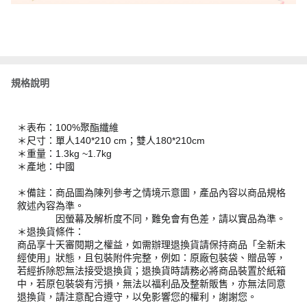
規格說明
＊表布：100%聚酯纖維
＊尺寸：單人140*210 cm；雙人180*210cm
＊重量：1.3kg ~1.7kg
＊產地：中國
＊備註：商品圖為陳列參考之情境示意圖，產品內容以商品規格
敘述內容為準。
因螢幕及解析度不同，難免會有色差，請以實品為準。
＊退換貨條件：
商品享十天審閱期之權益，如需辦理退換貨請保持商品「全新未
經使用」狀態，且包裝附件完整，例如：原廠包裝袋、贈品等，
若經拆除恕無法接受退換貨；退換貨時請務必將商品裝置於紙箱
中，若原包裝袋有污損，無法以福利品及整新販售，亦無法同意
退換貨，請注意配合遵守，以免影響您的權利，謝謝您。