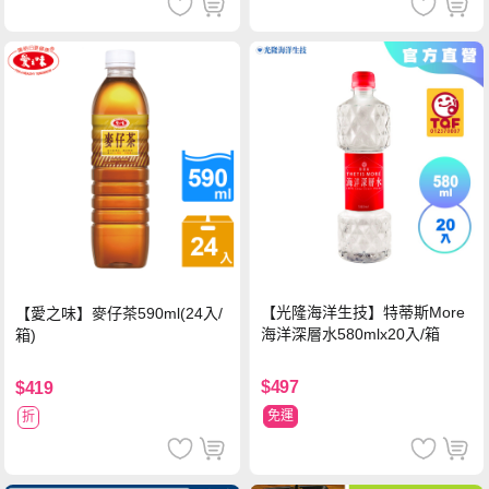
【光隆海洋生技】特蒂斯More
【愛之味】麥仔茶590ml(24入/
海洋深層水580mlx20入/箱
箱)
$497
$419
免運
折