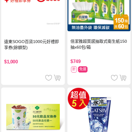
倍潔雅超質感抽取式衛生紙150
遠東SOGO百貨1000元好禮即
抽x60包/箱
享券(餘額型)
$749
$1,000
折
免運