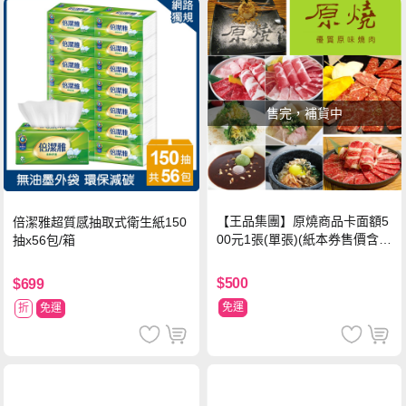
售完，補貨中
【王品集團】原燒商品卡面額5
倍潔雅超質感抽取式衛生紙150
00元1張(單張)(紙本券售價含平
抽x56包/箱
台物流處理費用)
$500
$699
免運
折
免運