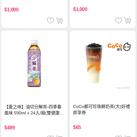
$1,000
$1,000
CoCo都可珍珠鮮奶茶(大)好禮
【愛之味】油切分解茶-四季春
即享券
風味 590ml x 24入/箱(雙健康認
證四季春茶)
$65
$499