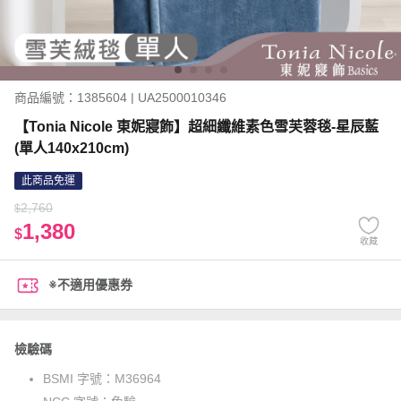
商品編號：1385604 | UA2500010346
【Tonia Nicole 東妮寢飾】超細纖維素色雪芙蓉毯-星辰藍
(單人140x210cm)
此商品免運
2,760
$
1,380
$
收藏
※不適用優惠券
檢驗碼
BSMI 字號：
M36964