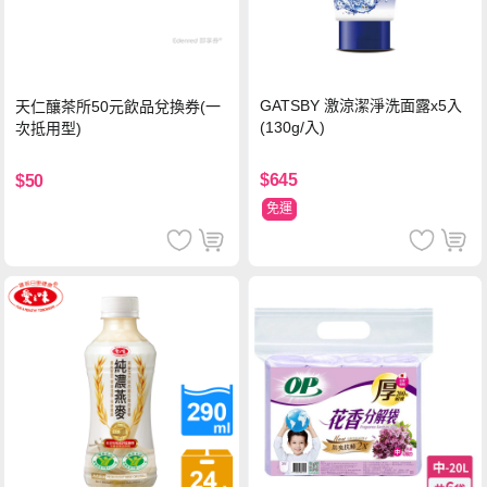
GATSBY 激涼潔淨洗面露x5入
天仁釀茶所50元飲品兌換券(一
(130g/入)
次抵用型)
$645
$50
免運