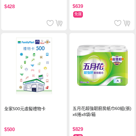
$639
$428
免運
五月花超強韌廚房紙巾60組(張)
全家500元虛擬禮物卡
x6捲x8袋/箱
$829
$500