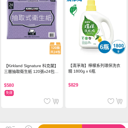
【清淨海】檸檬系列環保洗衣
【Kirkland Signature 科克蘭】
精 1800g x 6瓶
三層抽取衛生紙 120張x24包x1
串
$829
$580
免運