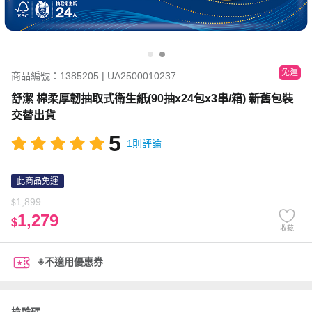
免運
商品編號：1385205 | UA2500010237
舒潔 棉柔厚韌抽取式衛生紙(90抽x24包x3串/箱) 新舊包裝
交替出貨
5
1則評論
此商品免運
1,899
$
1,279
$
收藏
※不適用優惠券