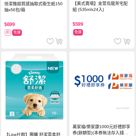
【美式賣場】金萱烏龍茶宅配
倍潔雅超質感抽取式衛生紙150
組 (535mlx24入)
抽x56包/箱
$599
$699
免運
折
免運
萬家福/樂家康1000元好禮即享
券(餘額型)(本券無法存入錢包
【Line社群】團購 舒潔雲柔舒