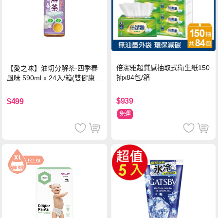
倍潔雅超質感抽取式衛生紙150
【愛之味】油切分解茶-四季春
抽x84包/箱
風味 590ml x 24入/箱(雙健康認
證四季春茶)
$939
$499
免運