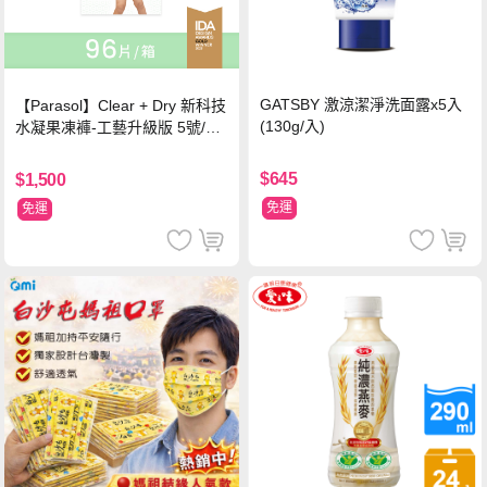
GATSBY 激涼潔淨洗面露x5入
【Parasol】Clear + Dry 新科技
(130g/入)
水凝果凍褲-工藝升級版 5號/XL
超值禮盒組 (96片)
$645
$1,500
免運
免運