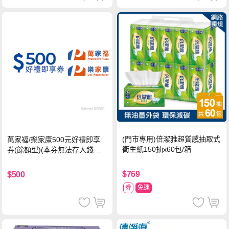
(門市專用)倍潔雅超質感抽取式
萬家福/樂家康500元好禮即享
衛生紙150抽x60包/箱
券(餘額型)(本券無法存入錢包
中使用)
$769
$500
券
免運