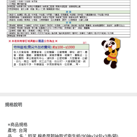
規格說明
※商品規格
產地: 台灣
品 名：舒潔 棉柔厚韌抽取式衛生紙(90抽x24包x3串/箱)