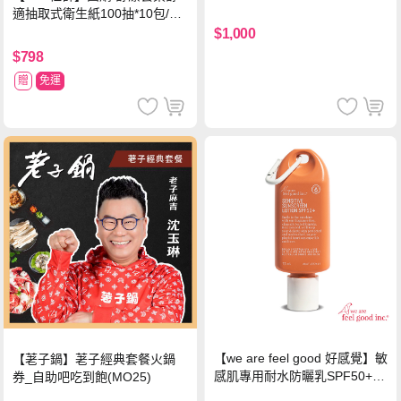
中使用)
適抽取式衛生紙100抽*10包/6
串*箱
$1,000
$798
贈
免運
【we are feel good 好感覺】敏
【荖子鍋】荖子經典套餐火鍋
感肌專用耐水防曬乳SPF50+ 7
券_自助吧吃到飽(MO25)
5ml/瓶 X1瓶