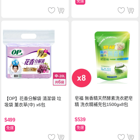
免運
皂福 無香精天然酵素洗衣肥皂
【OP】花香分解袋 清潔袋 垃
精 洗衣精補充包1500gx8包
圾袋 薰衣草(中) x6包
$539
$499
免運
免運