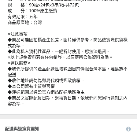
規 格：90抽x24包x3串/箱-共72包
成 分：100%原生紙漿
有效期限：五年
商品原產地：台灣
※注意事項
◆商品可能因拍攝產生色差，圖片僅供參考，商品依實際供貨樣
式為準。
◆此為私人消耗性產品，一經拆封使用，恕無法退貨。
※以上規格資料若有任何錯誤，以原廠所公佈資料為準。
※運送服務※
◆我們所提供的產品配送區域範圍目前僅限台灣本島，離島恕不
配送
◆收件地址請勿為郵局代領或郵政信箱。
◆本公司留有出貨與否權
◆運送範圍以通盈官方網站配送地區為主
◆商品之實際配貨日期、退換貨日期，依我們向您另行通知之內
容為準。
配送與退換貨需知