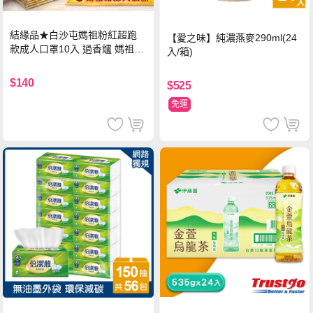
結緣品★白沙屯媽祖粉紅超跑
【愛之味】純濃燕麥290ml(24
款成人口罩10入 過香爐 媽祖加
入/箱)
持
$140
$525
免運