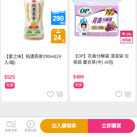
【OP】花香分解袋 清潔袋 垃
【愛之味】純濃燕麥290ml(24
圾袋 薰衣草(中) x6包
入/箱)
$499
$525
免運
免運
加入購物車
立即購買
收藏清單
瀏覽紀錄