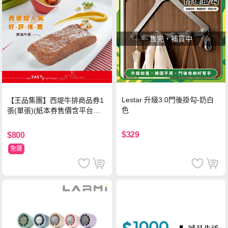
售完，補貨中
Lestar 升級3.0門後掛勾-奶白
【王品集團】西堤牛排商品券1
色
張(單張)(紙本券售價含平台物
流處理費用)
$329
$800
免運