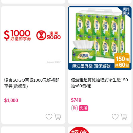
倍潔雅超質感抽取式衛生紙150
遠東SOGO百貨1000元好禮即
抽x60包/箱
享券(餘額型)
$749
$1,000
折
免運