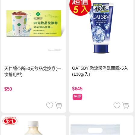
GATSBY 激涼潔淨洗面露x5入
天仁釀茶所50元飲品兌換券(一
(130g/入)
次抵用型)
$645
$50
免運