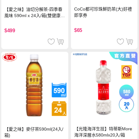
CoCo都可珍珠鮮奶茶(大)好禮
【愛之味】油切分解茶-四季春
即享券
風味 590ml x 24入/箱(雙健康認
證四季春茶)
$65
$499
【光隆海洋生技】特蒂斯More
【愛之味】麥仔茶590ml(24入/
海洋深層水580mlx20入/箱
箱)