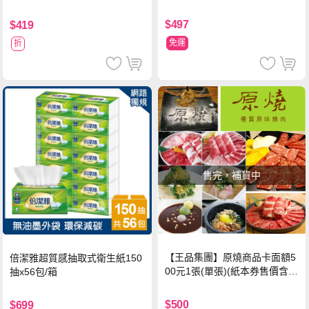
$497
$419
免運
折
售完，補貨中
【王品集團】原燒商品卡面額5
倍潔雅超質感抽取式衛生紙150
00元1張(單張)(紙本券售價含平
抽x56包/箱
台物流處理費用)
$500
$699