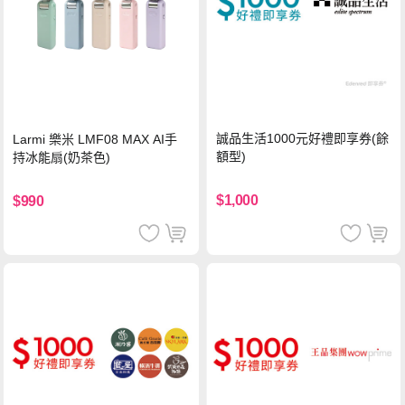
誠品生活1000元好禮即享券(餘
Larmi 樂米 LMF08 MAX AI手
額型)
持冰能扇(奶茶色)
$1,000
$990