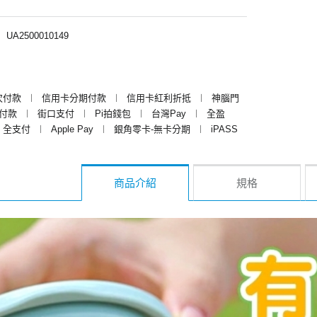
︱
UA2500010149
次付款
︱
信用卡分期付款
︱
信用卡紅利折抵
︱
神腦門
y付款
︱
街口支付
︱
Pi拍錢包
︱
台灣Pay
︱
全盈
全支付
︱
Apple Pay
︱
銀角零卡-無卡分期
︱
iPASS
商品介紹
規格