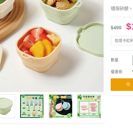
環保矽膠，
$
$499
信用卡紅
數量
優惠券