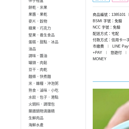
伴手禮盒
餅乾．米果
果醬．果乾
商品編號：1385101
BSMI 字號：免驗
麥片．穀物
NCC 字號：免驗
糖果．巧克力
配送方式：宅配
堅果．養生食品
付款方式：信用卡一
蛋糕．甜點．冰品
市繳費
︱
LINE Pa
油品
+PAY
︱
悠遊付
︱
調味．醬油
MONEY
罐頭．肉鬆
豆干．肉乾
麵條．快煮麵
米．雜糧．沖泡粥
熟食．滷味．小吃
水餃．包子．港點
火鍋料．調理包
藥膳鍋物滴雞精
生鮮肉品
海鮮水產