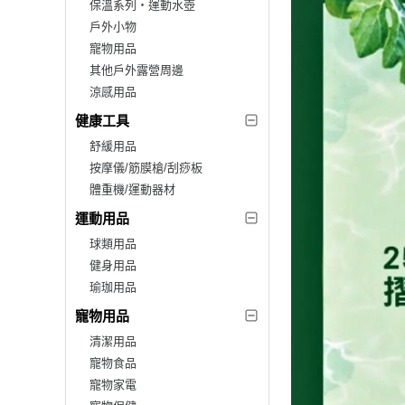
保溫系列‧運動水壺
戶外小物
寵物用品
其他戶外露營周邊
涼感用品
健康工具
舒緩用品
按摩儀/筋膜槍/刮痧板
體重機/運動器材
運動用品
球類用品
健身用品
瑜珈用品
寵物用品
清潔用品
寵物食品
寵物家電