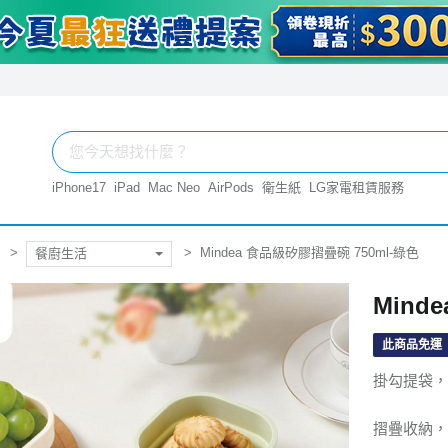
iPhone17
iPad
Mac Neo
AirPods
衛生紙
LG家電租賃服務
Mindea 食品級矽膠摺疊碗 750ml-綠色
餐廚生活
Mind
此商品免運
掛勾提袋，
摺疊收納，