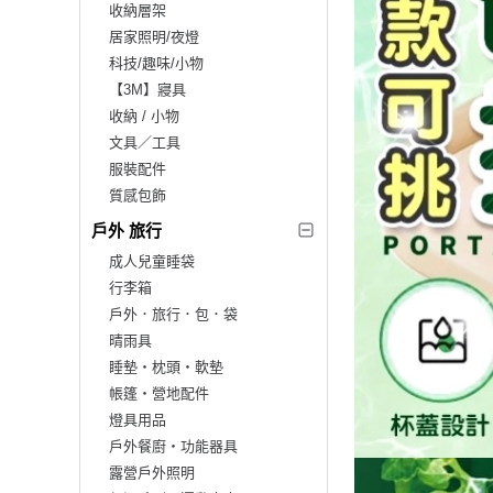
收納層架
居家照明/夜燈
科技/趣味/小物
【3M】寢具
收納 / 小物
文具／工具
服裝配件
質感包飾
戶外 旅行
成人兒童睡袋
行李箱
戶外．旅行．包．袋
晴雨具
睡墊‧枕頭‧軟墊
帳篷‧營地配件
燈具用品
戶外餐廚‧功能器具
露營戶外照明