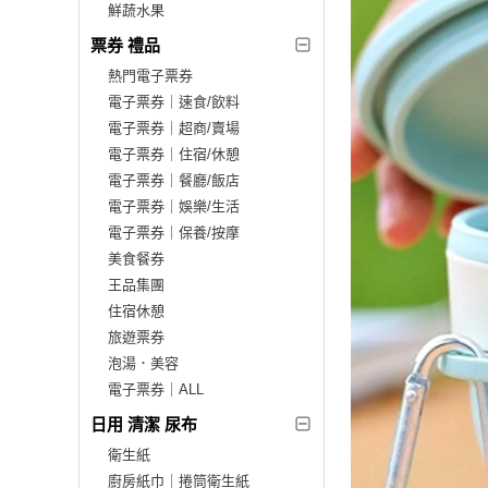
鮮蔬水果
票券 禮品
熱門電子票券
電子票券｜速食/飲料
電子票券｜超商/賣場
電子票券｜住宿/休憩
電子票券｜餐廳/飯店
電子票券｜娛樂/生活
電子票券｜保養/按摩
美食餐券
王品集團
住宿休憩
旅遊票券
泡湯．美容
電子票券｜ALL
日用 清潔 尿布
衛生紙
廚房紙巾｜捲筒衛生紙