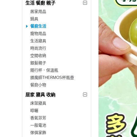
生活 餐廚 親子
居家用品
鍋具
餐廚生活
寵物用品
生活寢具
時尚流行
空間收納
銀髮親子
隨行杯．保溫瓶
膳魔師THERMOS杯瓶壺
餐廚小物
居家 寢具 收納
床架寢具
晾曬
香氣芬芳
一般電池
傢俱家飾