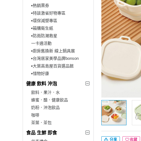
▪︎熱銷票券
▪︎特談激省好物專區
▪︎環保減塑專區
▪︎箱購衛生紙
▪︎防雨防潮救星
一卡通活動
▪︎廚房舊換新 線上鍋具展
▪︎台灣居家美學品牌bonson
▪︎大葉高島屋百貨選品館
▪︎惜物好康
健康 飲料 沖泡
飲料．果汁．水
蜂蜜．醋．健康飲品
奶粉．沖泡飲品
咖啡
茶葉．茶包
食品 生鮮 即食
分享
收藏