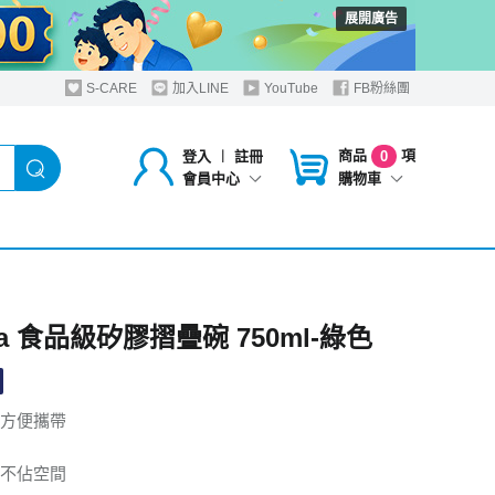
展開廣告
S-CARE
加入LINE
YouTube
FB粉絲團
商品
項
登入
︱
註冊
0
購物車
會員中心
ea 食品級矽膠摺疊碗 750ml-綠色
方便攜帶
不佔空間