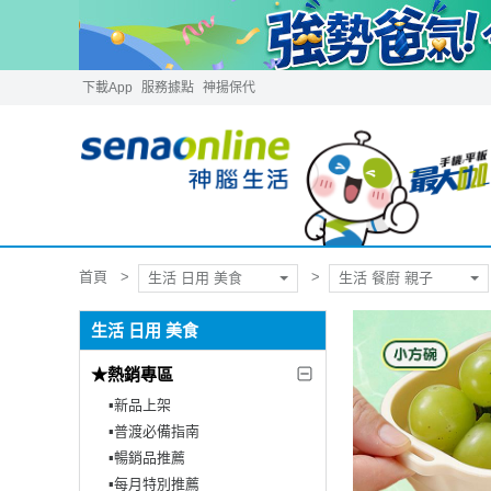
下載App
服務據點
神揚保代
首頁
生活 日用 美食
生活 餐廚 親子
生活 日用 美食
★熱銷專區
▪︎新品上架
▪︎普渡必備指南
▪︎暢銷品推薦
▪︎每月特別推薦