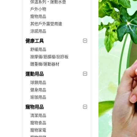
保溫系列‧運動水壺
戶外小物
寵物用品
其他戶外露營周邊
涼感用品
健康工具
舒緩用品
按摩儀/筋膜槍/刮痧板
體重機/運動器材
運動用品
球類用品
健身用品
瑜珈用品
寵物用品
清潔用品
寵物食品
寵物家電