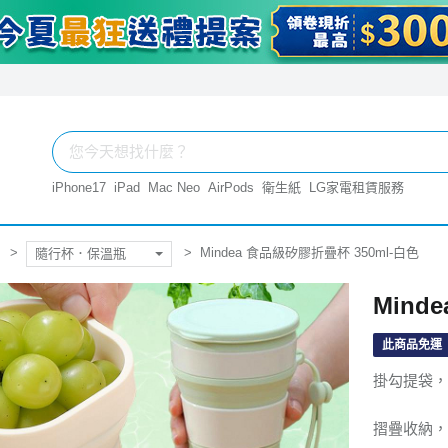
iPhone17
iPad
Mac Neo
AirPods
衛生紙
LG家電租賃服務
Mindea 食品級矽膠折疊杯 350ml-白色
隨行杯．保溫瓶
Mind
此商品免運
掛勾提袋，
摺疊收納，