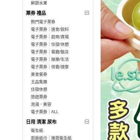
鮮蔬水果
票券 禮品
熱門電子票券
電子票券｜速食/飲料
電子票券｜超商/賣場
電子票券｜住宿/休憩
電子票券｜餐廳/飯店
電子票券｜娛樂/生活
電子票券｜保養/按摩
美食餐券
王品集團
住宿休憩
旅遊票券
泡湯．美容
電子票券｜ALL
日用 清潔 尿布
衛生紙
廚房紙巾｜捲筒衛生紙