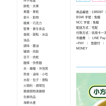
伴手禮盒
餅乾．米果
果醬．果乾
商品編號：1385097
BSMI 字號：免驗
麥片．穀物
NCC 字號：免驗
糖果．巧克力
配送方式：宅配
堅果．養生食品
付款方式：信用卡一
蛋糕．甜點．冰品
市繳費
︱
LINE Pa
油品
+PAY
︱
悠遊付
︱
調味．醬油
MONEY
罐頭．肉鬆
豆干．肉乾
麵條．快煮麵
米．雜糧．沖泡粥
熟食．滷味．小吃
水餃．包子．港點
火鍋料．調理包
藥膳鍋物滴雞精
生鮮肉品
海鮮水產