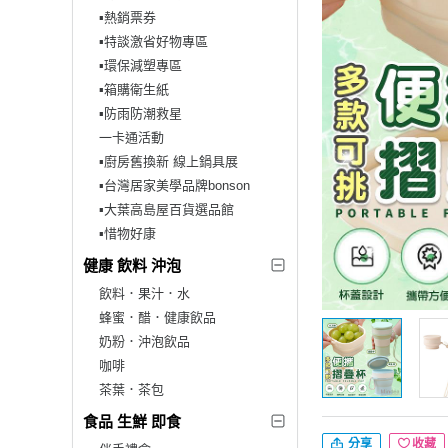
▪︎熱銷票券
▪︎特談激省好物專區
▪︎環保減塑專區
▪︎箱購衛生紙
▪︎防雨防潮救星
一卡通活動
▪︎廚房舊換新 線上鍋具展
▪︎台灣居家美學品牌bonson
▪︎大葉高島屋百貨選品館
▪︎惜物好康
健康 飲料 沖泡
飲料．果汁．水
蜂蜜．醋．健康飲品
奶粉．沖泡飲品
咖啡
茶葉．茶包
食品 生鮮 即食
分享
收藏