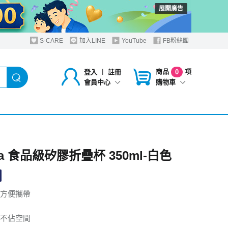
展開廣告
S-CARE
加入LINE
YouTube
FB粉絲團
商品
項
登入
︱
註冊
0
購物車
會員中心
ea 食品級矽膠折疊杯 350ml-白色
方便攜帶
不佔空間