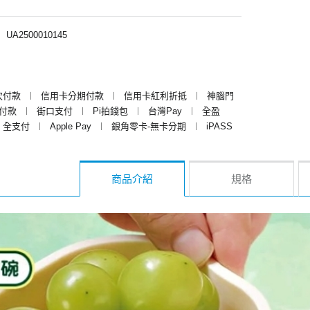
︱
UA2500010145
次付款
︱
信用卡分期付款
︱
信用卡紅利折抵
︱
神腦門
y付款
︱
街口支付
︱
Pi拍錢包
︱
台灣Pay
︱
全盈
全支付
︱
Apple Pay
︱
銀角零卡-無卡分期
︱
iPASS
商品介紹
規格