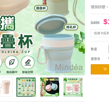
環保矽膠，
$
$499
信用卡紅
數量
優惠券