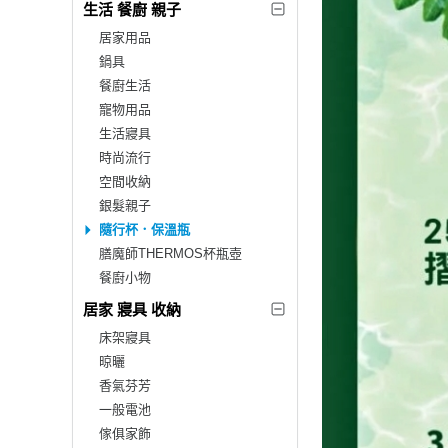
生活 餐廚 親子
居家用品
鍋具
餐廚生活
寵物用品
生活寢具
時尚流行
空間收納
銀髮親子
隨行杯．保溫瓶
膳魔師THERMOS杯瓶壺
餐廚小物
居家 寢具 收納
床架寢具
晾曬
香氣芬芳
一般電池
傢俱家飾