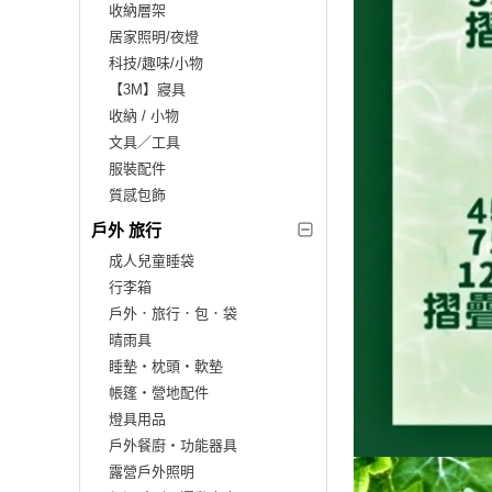
收納層架
居家照明/夜燈
科技/趣味/小物
【3M】寢具
收納 / 小物
文具／工具
服裝配件
質感包飾
戶外 旅行
成人兒童睡袋
行李箱
戶外．旅行．包．袋
晴雨具
睡墊‧枕頭‧軟墊
帳篷‧營地配件
燈具用品
戶外餐廚‧功能器具
露營戶外照明