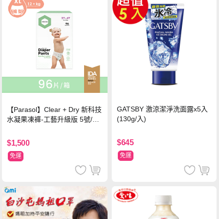
GATSBY 激涼潔淨洗面露x5入
【Parasol】Clear + Dry 新科技
(130g/入)
水凝果凍褲-工藝升級版 5號/XL
超值禮盒組 (96片)
$645
$1,500
免運
免運