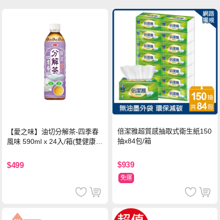
倍潔雅超質感抽取式衛生紙150
【愛之味】油切分解茶-四季春
抽x84包/箱
風味 590ml x 24入/箱(雙健康認
證四季春茶)
$939
$499
免運