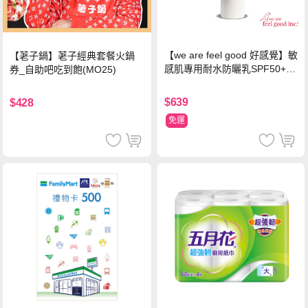
【we are feel good 好感覺】敏
【荖子鍋】荖子經典套餐火鍋
感肌專用耐水防曬乳SPF50+ 7
券_自助吧吃到飽(MO25)
5ml/瓶 X1瓶
$639
$428
免運