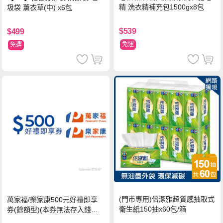
精 洗衣精補充包1500gx8包
圾袋 薰衣草(中) x6包
$539
$499
免運
免運
(門市專用)倍潔雅超質感抽取式
萬家福/樂家康500元好禮即享
衛生紙150抽x60包/箱
券(餘額型)(本券無法存入錢包
中使用)