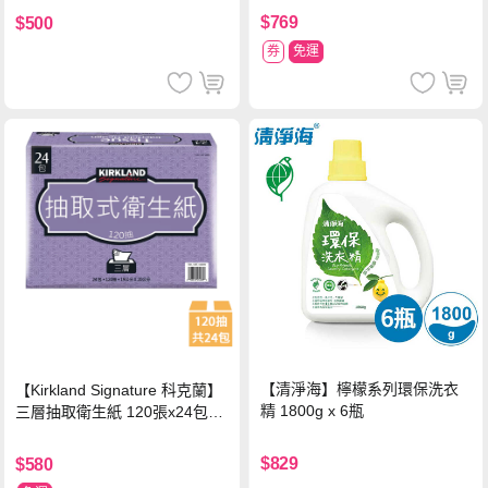
$769
$500
券
免運
【清淨海】檸檬系列環保洗衣
【Kirkland Signature 科克蘭】
精 1800g x 6瓶
三層抽取衛生紙 120張x24包x1
串
$829
$580