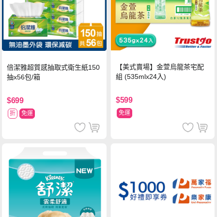
【美式賣場】金萱烏龍茶宅配
倍潔雅超質感抽取式衛生紙150
組 (535mlx24入)
抽x56包/箱
$599
$699
免運
折
免運