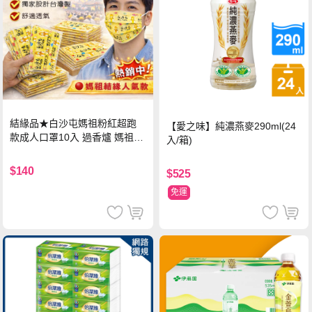
結緣品★白沙屯媽祖粉紅超跑
【愛之味】純濃燕麥290ml(24
款成人口罩10入 過香爐 媽祖加
入/箱)
持
$140
$525
免運