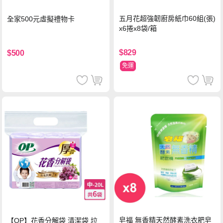
五月花超強韌廚房紙巾60組(張)
全家500元虛擬禮物卡
x6捲x8袋/箱
$829
$500
免運
皂福 無香精天然酵素洗衣肥皂
【OP】花香分解袋 清潔袋 垃