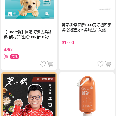
萬家福/樂家康1000元好禮即享
券(餘額型)(本券無法存入錢包
【Line社群】團購 舒潔雲柔舒
中使用)
適抽取式衛生紙100抽*10包/6
串*箱
$1,000
$798
贈
免運