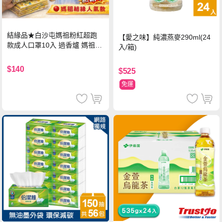
結緣品★白沙屯媽祖粉紅超跑
【愛之味】純濃燕麥290ml(24
款成人口罩10入 過香爐 媽祖加
入/箱)
持
$140
$525
免運