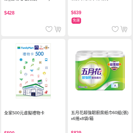
5ml/瓶 X1瓶
$639
$428
免運
五月花超強韌廚房紙巾60組(張)
全家500元虛擬禮物卡
x6捲x8袋/箱
$829