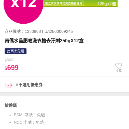
商品編號：1383808 | UA2500009245
南僑水晶肥皂洗衣槽去汙劑250gX12盒
此商品免運
899
$
699
$
收藏
※不適用優惠券
檢驗碼
BSMI 字號：
免驗
NCC 字號：
免驗