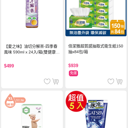
倍潔雅超質感抽取式衛生紙150
【愛之味】油切分解茶-四季春
抽x84包/箱
風味 590ml x 24入/箱(雙健康認
證四季春茶)
$939
$499
免運