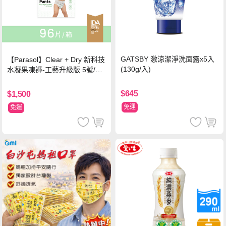
GATSBY 激涼潔淨洗面露x5入
【Parasol】Clear + Dry 新科技
(130g/入)
水凝果凍褲-工藝升級版 5號/XL
超值禮盒組 (96片)
$645
$1,500
免運
免運