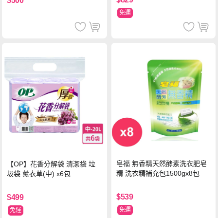
$500
免運
皂福 無香精天然酵素洗衣肥皂
【OP】花香分解袋 清潔袋 垃
精 洗衣精補充包1500gx8包
圾袋 薰衣草(中) x6包
$539
$499
免運
免運