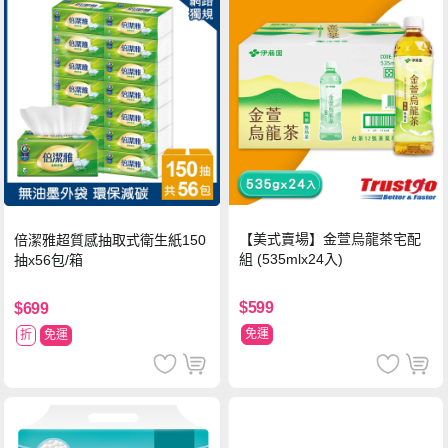
【美式賣場】金萱烏龍茶宅配
倍潔雅超質感抽取式衛生紙150
組 (535mlx24入)
抽x56包/箱
$599
$699
免運
折
免運