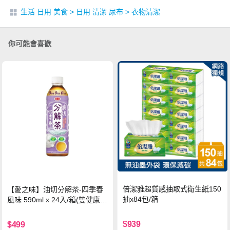
生活 日用 美食
>
日用 清潔 尿布
>
衣物清潔
你可能會喜歡
倍潔雅超質感抽取式衛生紙150
【愛之味】油切分解茶-四季春
抽x84包/箱
風味 590ml x 24入/箱(雙健康認
證四季春茶)
$939
$499