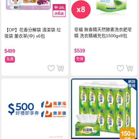
皂福 無香精天然酵素洗衣肥皂
【OP】花香分解袋 清潔袋 垃
精 洗衣精補充包1500gx8包
圾袋 薰衣草(中) x6包
$539
$499
免運
免運