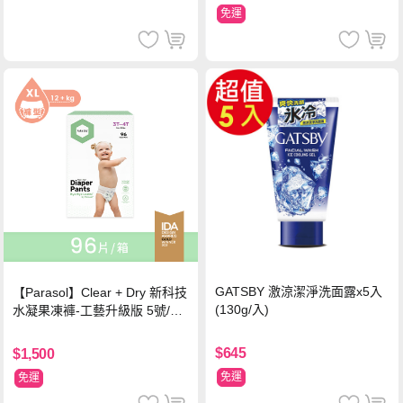
免運
GATSBY 激涼潔淨洗面露x5入
【Parasol】Clear + Dry 新科技
(130g/入)
水凝果凍褲-工藝升級版 5號/XL
超值禮盒組 (96片)
$645
$1,500
免運
免運