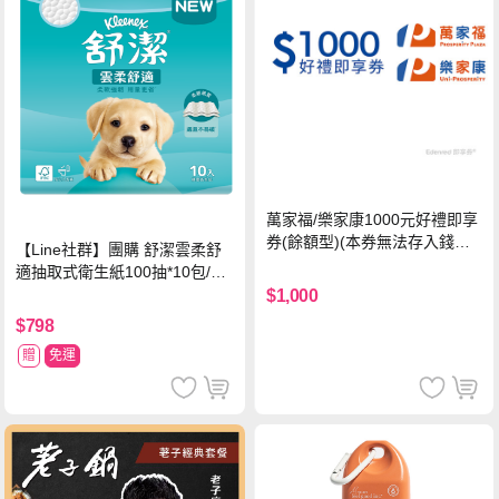
萬家福/樂家康1000元好禮即享
券(餘額型)(本券無法存入錢包
【Line社群】團購 舒潔雲柔舒
中使用)
適抽取式衛生紙100抽*10包/6
串*箱
$1,000
$798
贈
免運