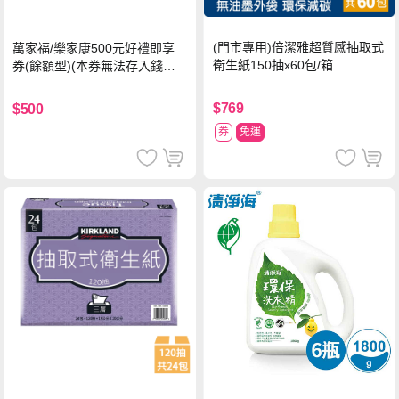
(門市專用)倍潔雅超質感抽取式
萬家福/樂家康500元好禮即享
衛生紙150抽x60包/箱
券(餘額型)(本券無法存入錢包
中使用)
$769
$500
券
免運