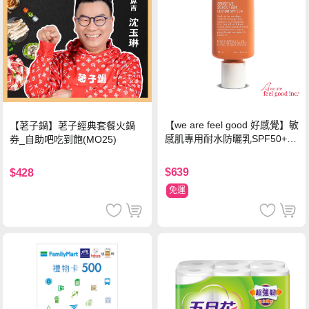
【we are feel good 好感覺】敏
【荖子鍋】荖子經典套餐火鍋
感肌專用耐水防曬乳SPF50+ 7
券_自助吧吃到飽(MO25)
5ml/瓶 X1瓶
$639
$428
免運