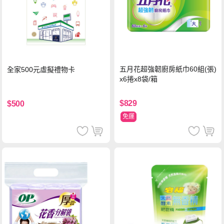
五月花超強韌廚房紙巾60組(張)
全家500元虛擬禮物卡
x6捲x8袋/箱
$829
$500
免運