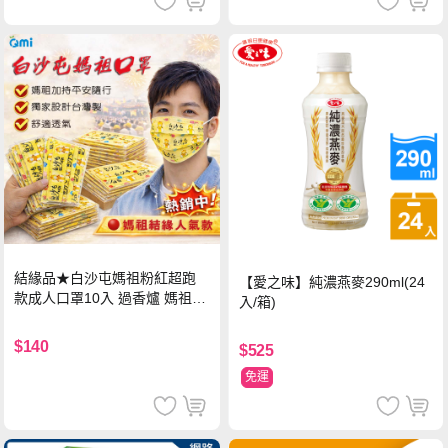
結緣品★白沙屯媽祖粉紅超跑
【愛之味】純濃燕麥290ml(24
款成人口罩10入 過香爐 媽祖加
入/箱)
持
$140
$525
免運