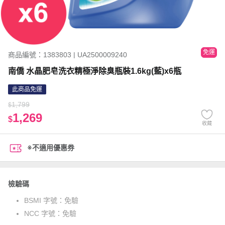
免運
商品編號：1383803 | UA2500009240
南僑 水晶肥皂洗衣精極淨除臭瓶裝1.6kg(藍)x6瓶
此商品免運
1,799
$
1,269
$
收藏
※不適用優惠券
檢驗碼
BSMI 字號：
免驗
NCC 字號：
免驗