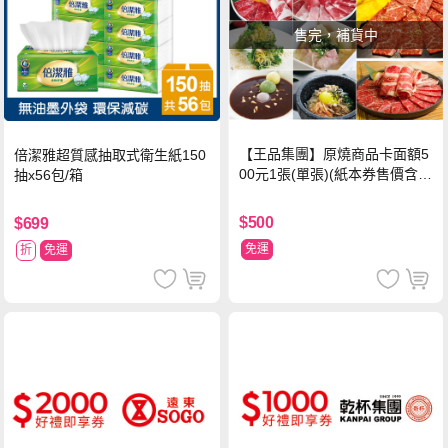
售完，補貨中
【王品集團】原燒商品卡面額5
倍潔雅超質感抽取式衛生紙150
00元1張(單張)(紙本券售價含平
抽x56包/箱
台物流處理費用)
$500
$699
免運
折
免運