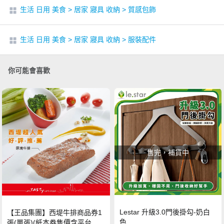
生活 日用 美食
>
居家 寢具 收納
>
質感包飾
生活 日用 美食
>
居家 寢具 收納
>
服裝配件
你可能會喜歡
售完，補貨中
Lestar 升級3.0門後掛勾-奶白
【王品集團】西堤牛排商品券1
色
張(單張)(紙本券售價含平台物