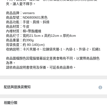
夾，讓人愛不釋手。
商品品牌：vensers
商品型號：ND6800601黑色
商品功能：手提、肩揹、斜揹
商品材質：牛皮
內裡材質：棉+聚酯纖維
商品尺寸：寬約21.5cm x 高約12cm x 厚約4cm
商品重量：約390g
背袋長度：約 80-140(cm)
收納說明：卡片夾層-8、拉鍊袋夾層-1、內袋-1、外袋-2、扣繩1
商品圖檔顏色因電腦螢幕設定差異會略有不同，以實際商品顏色
為準。
請依商品說明書使用及保養，可延長商品壽命。
配送與退換貨需知
相關分類