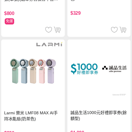
流處理費用)
$329
$800
免運
誠品生活1000元好禮即享券(餘
Larmi 樂米 LMF08 MAX AI手
額型)
持冰能扇(奶茶色)