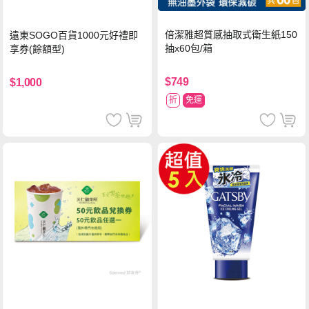
倍潔雅超質感抽取式衛生紙150
遠東SOGO百貨1000元好禮即
抽x60包/箱
享券(餘額型)
$749
$1,000
折
免運