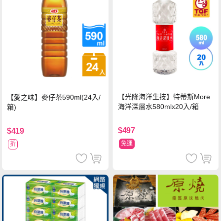
【光隆海洋生技】特蒂斯More
【愛之味】麥仔茶590ml(24入/
海洋深層水580mlx20入/箱
箱)
$497
$419
免運
折