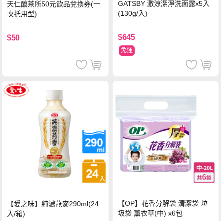
GATSBY 激涼潔淨洗面露x5入
天仁釀茶所50元飲品兌換券(一
(130g/入)
次抵用型)
$645
$50
免運
【OP】花香分解袋 清潔袋 垃
【愛之味】純濃燕麥290ml(24
圾袋 薰衣草(中) x6包
入/箱)