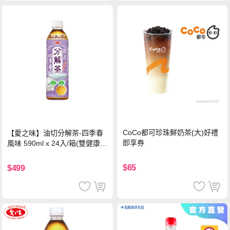
CoCo都可珍珠鮮奶茶(大)好禮
【愛之味】油切分解茶-四季春
即享券
風味 590ml x 24入/箱(雙健康認
證四季春茶)
$65
$499