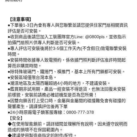
【注意事項】
●下單後1-3日內會有專人與您聯繫並請您提供住家門扇相關資訊
評估是否可安裝。
●收到商品後請您加入工裝團隊官方Line: @0800pls，並依指示
拍攝門扇照片供專人判斷是否可安裝。
●專人評估可安裝後將於3-5個工作天內(不含假日)致電聯繫安裝
時間。
●安裝時間依據專人致電預約，係依據門照判斷評估准許時間起
算而非購買時間。
●除特殊玻璃門、鐵捲門、橫推門，基本上所有門鎖都可安裝。
●安裝區域僅限台灣本島。
●潮濕地區及太陽西曬超過4小時的地方，不建議安裝。
●鑑賞期非試用期，產品一經安裝不得退貨，也無法回復未安裝
前樣貌，安裝前請務必確認機型是否為您所需！
●因雙向鎖舌打上受口時，金屬與金屬間的碰撞難免會有碰撞的
聲響產生，請謹慎評估後再下單
●24小時原廠電子鎖客服專線：0800-777-378
【安全】
◆在使用智能鎖前，請詳細閱並理解所有說明，因未遵守說明而
造成的損壞不在保固範圍內。
◆建議使用製造商指定的附件/配件。