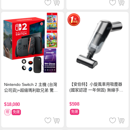
【安伯特】小旋風車用吸塵器
Nintendo Switch 2 主機 (台灣
(國家認證 一年保固) 無線手持
公司貨)+超級瑪利歐兄弟 驚奇
車家兩用 強勁吸力 USB充電-
同遊鈴鈴公園 中文版+瑪利歐網
黑色
球 狂熱 中文版
$598
$18,080
免運
贈
免運