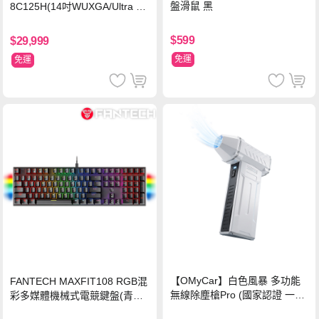
盤滑鼠 黑
8C125H(14吋WUXGA/Ultra 5
125H/16G/512G PCIe SSD/Wi
n11/二年保)
$599
$29,999
免運
免運
【OMyCar】白色風暴 多功能
FANTECH MAXFIT108 RGB混
無線除塵槍Pro (國家認證 一年
彩多媒體機械式電競鍵盤(青軸)
保固) 充氣洗車 暴力渦輪風扇
有線鍵盤(中文版)