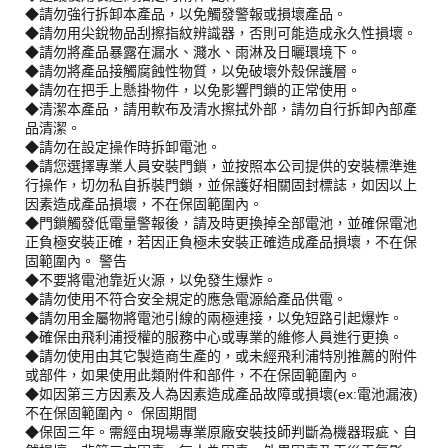
◆請勿強行拆卸本產品，以免觸發警報或損壞產品。
◆請勿用尖銳物品刮擦指紋辨識器，否則可能造成永久性損壞。
◆請勿將產品暴露在漏水、濺水、雨淋及日曬環境下。
◆請勿將產品接觸腐蝕性物質，以免破壞外殼保護層。
◆請勿在把手上懸掛物件，以免影響門鎖的正常使用。
◆清潔本產品，請用軟布及清水擦拭外部，請勿自行拆卸內部產
品清潔。
◆請勿在設定操作時拆卸電池。
◆請您選擇專業人員安裝門鎖，並按照本公司提供的安裝標準進
行操作，切勿私自拆裝門鎖，並保護好相關固封標誌，如因以上
因素造成產品損壞，不在保固範圍內。
◆門鎖觸發低電量警報後，請及時更換掉全部電池，並確保電池
正負極安裝正確，若因正負極未安裝正確造成產品損壞，不在保
固範圍內。 警告
◆不要將電池靠近火源，以免發生爆炸。
◆請勿使用不符合安全規定的應急電源給產品供電。
◆請勿用金屬物將電池引線的兩極連接，以免短路引起爆炸。
◆確保由飛利浦授權的服務中心或專業的維修人員進行更換。
◆請勿使用由其它製造商生產的，或未經飛利浦特別推薦的附件
或部件，如果使用此類附件和部件，不在保固範圍內。
◆如因第三方因素及人為因素造成產品故障或損壞(ex:電池漏液)
不在保固範圍內。 保固期間
◆保固三年。需經由現場專業原廠安裝技師判斷為機器瑕疵、自