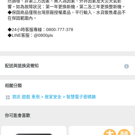
然損壞、非第三方因素、無人為因素、外界因素及天災天氣影
響。如為故障狀況：第一年更換新機，第二及三年更換整新機。
◆保固商品僅限台灣原廠授權產品，平行輸入、水貨販售產品不
在保固範圍內。
◆24小時客服專線：0800-777-378
◆LINE客服：@0800pls
配送與退換貨需知
相關分類
資訊 遊戲 車用
>
居家安全
>
智慧電子密碼鎖
你可能會喜歡