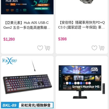
【安伯特】隱藏車用快充PD+Q
【亞果元素】Hub A05 USB-C
C3.0 (國家認證 一年保固) 車充
Gen2 五合一多功能高速集線
PD快充 車用充電器
器-灰
$398
$1,280