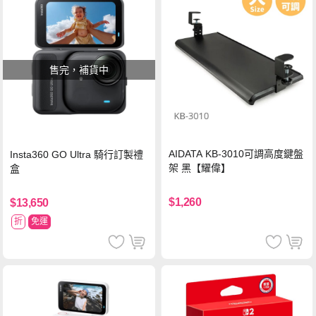
售完，補貨中
AIDATA KB-3010可調高度鍵盤
Insta360 GO Ultra 騎行訂製禮
架 黑【耀偉】
盒
$1,260
$13,650
折
免運