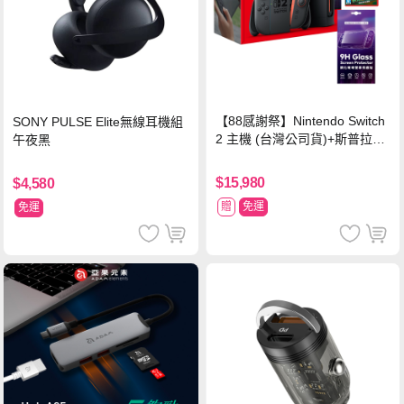
【88感謝祭】Nintendo Switch
SONY PULSE Elite無線耳機組
2 主機 (台灣公司貨)+斯普拉遁
午夜黑
塗擊隊 中文版
$15,980
$4,580
贈
免運
免運