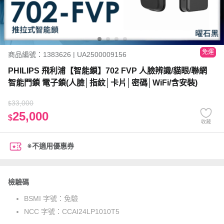
免運
商品編號：1383626 | UA2500009156
PHILIPS 飛利浦【智能鎖】702 FVP 人臉辨識/貓眼/聯網
智能門鎖 電子鎖(人臉│指紋│卡片│密碼│WiFi/含安裝)
33,000
$
25,000
$
收藏
※不適用優惠券
檢驗碼
BSMI 字號：
免驗
NCC 字號：
CCAI24LP1010T5