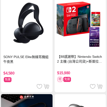
【88感謝祭】Nintendo Switch
SONY PULSE Elite無線耳機組
2 主機 (台灣公司貨)+斯普拉遁
午夜黑
塗擊隊 中文版
$15,980
$4,580
贈
免運
免運