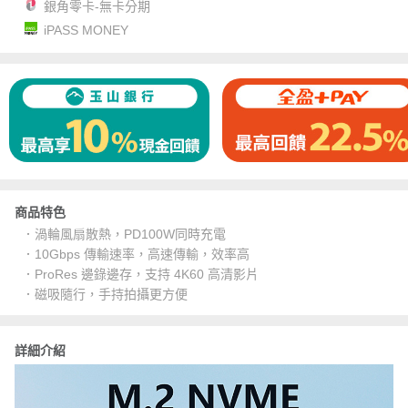
銀角零卡-無卡分期
iPASS MONEY
商品特色
．渦輪風扇散熱，PD100W同時充電
．10Gbps 傳輸速率，高速傳輸，效率高
．ProRes 邊錄邊存，支持 4K60 高清影片
．磁吸隨行，手持拍攝更方便
詳細介紹