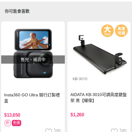
你可能會喜歡
售完，補貨中
AIDATA KB-3010可調高度鍵盤
Insta360 GO Ultra 騎行訂製禮
架 黑【耀偉】
盒
$1,260
$13,650
折
免運