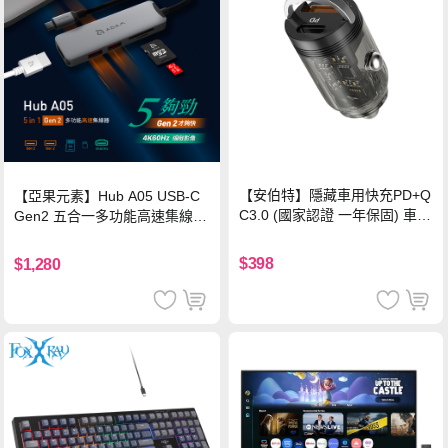
【安伯特】隱藏車用快充PD+Q
【亞果元素】Hub A05 USB-C
C3.0 (國家認證 一年保固) 車充
Gen2 五合一多功能高速集線
PD快充 車用充電器
器-灰
$398
$1,280