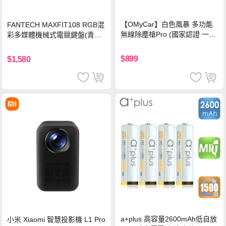
【OMyCar】白色風暴 多功能
FANTECH MAXFIT108 RGB混
無線除塵槍Pro (國家認證 一年
彩多媒體機械式電競鍵盤(青軸)
保固) 充氣洗車 暴力渦輪風扇
有線鍵盤(中文版)
手持強力風槍 暴力吹風
$899
$1,580
a+plus 高容量2600mAh低自放
小米 Xiaomi 智慧投影機 L1 Pro