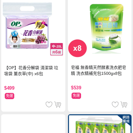
皂福 無香精天然酵素洗衣肥皂
【OP】花香分解袋 清潔袋 垃
精 洗衣精補充包1500gx8包
圾袋 薰衣草(中) x6包
$539
$499
免運
免運