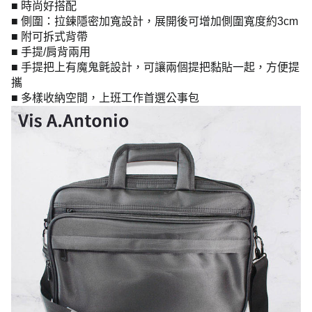
■ 時尚好搭配
■ 側圍：拉鍊隱密加寬設計，展開後可增加側圍寬度約3cm
■ 附可拆式背帶
■ 手提/肩背兩用
■ 手提把上有魔鬼氈設計，可讓兩個提把黏貼一起，方便提
攜
■ 多樣收納空間，上班工作首選公事包