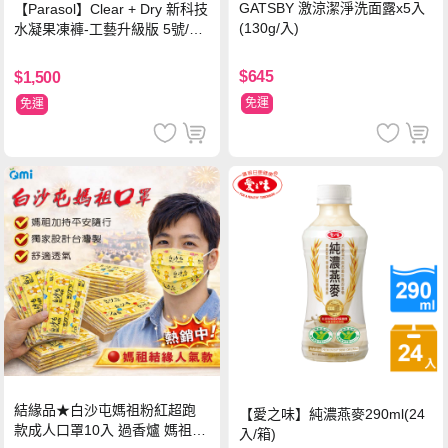
GATSBY 激涼潔淨洗面露x5入
【Parasol】Clear + Dry 新科技
(130g/入)
水凝果凍褲-工藝升級版 5號/XL
超值禮盒組 (96片)
$645
$1,500
免運
免運
結緣品★白沙屯媽祖粉紅超跑
【愛之味】純濃燕麥290ml(24
款成人口罩10入 過香爐 媽祖加
入/箱)