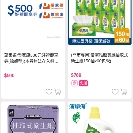
(門市專用)倍潔雅超質感抽取式
萬家福/樂家康500元好禮即享
衛生紙150抽x60包/箱
券(餘額型)(本券無法存入錢包
中使用)
$769
$500
券
免運