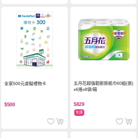
五月花超強韌廚房紙巾60組(張)
全家500元虛擬禮物卡
x6捲x8袋/箱
$829
$500
免運