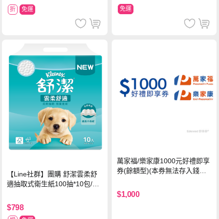
免運
折
免運
萬家福/樂家康1000元好禮即享
券(餘額型)(本券無法存入錢包
【Line社群】團購 舒潔雲柔舒
中使用)
適抽取式衛生紙100抽*10包/6
串*箱
$1,000
$798