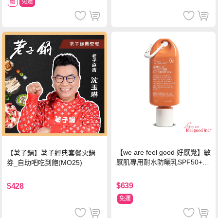
贈
免運
【we are feel good 好感覺】敏
【荖子鍋】荖子經典套餐火鍋
感肌專用耐水防曬乳SPF50+ 7
券_自助吧吃到飽(MO25)
5ml/瓶 X1瓶
$639
$428
免運