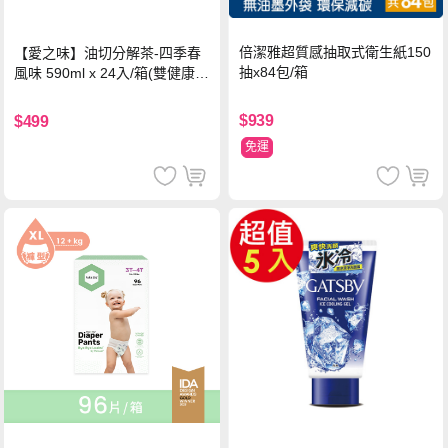
倍潔雅超質感抽取式衛生紙150
【愛之味】油切分解茶-四季春
抽x84包/箱
風味 590ml x 24入/箱(雙健康認
證四季春茶)
$939
$499
免運