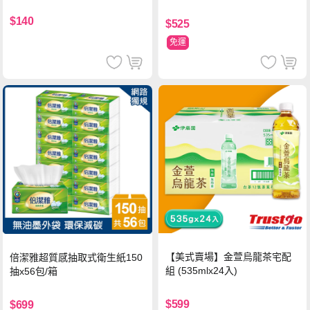
持
$140
$525
免運
【美式賣場】金萱烏龍茶宅配
倍潔雅超質感抽取式衛生紙150
組 (535mlx24入)
抽x56包/箱
$599
$699