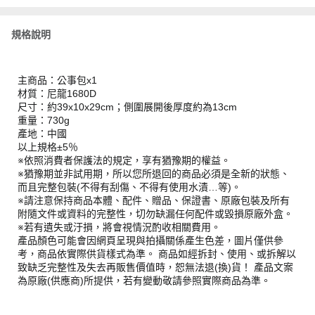
規格說明
主商品：公事包x1
材質：尼龍1680D
尺寸：約39x10x29cm；側圍展開後厚度約為13cm
重量：730g
產地：中國
以上規格±5％
※依照消費者保護法的規定，享有猶豫期的權益。
※猶豫期並非試用期，所以您所退回的商品必須是全新的狀態、
而且完整包裝(不得有刮傷、不得有使用水漬…等)。
※請注意保持商品本體、配件、贈品、保證書、原廠包裝及所有
附隨文件或資料的完整性，切勿缺漏任何配件或毀損原廠外盒。
※若有遺失或汙損，將會視情況酌收相關費用。
產品顏色可能會因網頁呈現與拍攝關係產生色差，圖片僅供參
考，商品依實際供貨樣式為準。 商品如經拆封、使用、或拆解以
致缺乏完整性及失去再販售價值時，恕無法退(換)貨！ 產品文案
為原廠(供應商)所提供，若有變動敬請參照實際商品為準。