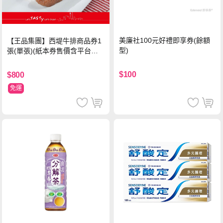
美廉社100元好禮即享券(餘額
【王品集團】西堤牛排商品券1
型)
張(單張)(紙本券售價含平台物
流處理費用)
$100
$800
免運