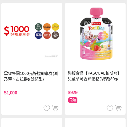
聯馥食品【PASCUAL帕斯夸】
雲雀集團1000元好禮即享券(涮
兒童草莓香蕉優格(袋裝)80g/袋
乃葉、古拉爵)(餘額型)
x24入
$929
$1,000
免運