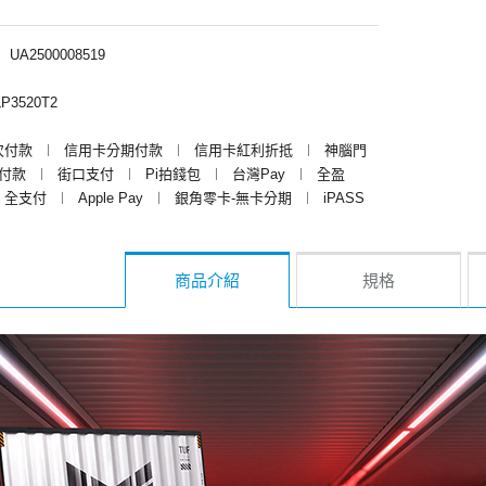
︱
UA2500008519
P3520T2
次付款
︱
信用卡分期付款
︱
信用卡紅利折抵
︱
神腦門
y付款
︱
街口支付
︱
Pi拍錢包
︱
台灣Pay
︱
全盈
全支付
︱
Apple Pay
︱
銀角零卡-無卡分期
︱
iPASS
商品介紹
規格