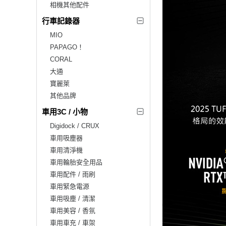
相機其他配件
行車記錄器
MIO
PAPAGO！
CORAL
大通
寶麗萊
其他品牌
車用3C / 小物
Digidock / CRUX
車用吸塵器
車用清淨機
車用輪胎安全用品
車用配件 / 雨刷
車用緊急電源
車用吸塵 / 清潔
車用美容 / 香氛
車用車充 / 車架