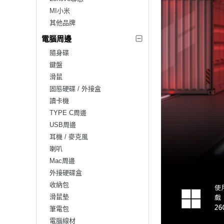
MI小米
其他品牌
電腦周邊
隨身碟
鍵盤
滑鼠
固態硬碟 / 外接盒
讀卡機
TYPE C周邊
USB周邊
耳機 / 麥克風
喇叭
Mac周邊
外接硬碟盒
收納包
滑鼠墊
筆電包
電腦線材