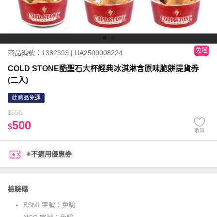
免運
商品編號：1382393 | UA2500008224
COLD STONE酷聖石大杯經典冰淇淋含原味脆餅提貨券
(二入)
此商品免運
550
$
500
$
收藏
※不適用優惠券
檢驗碼
BSMI 字號：
免驗