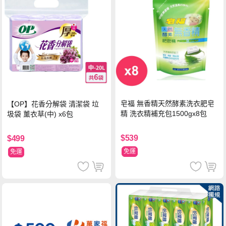
皂福 無香精天然酵素洗衣肥皂
【OP】花香分解袋 清潔袋 垃
精 洗衣精補充包1500gx8包
圾袋 薰衣草(中) x6包
$539
$499
免運
免運