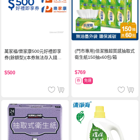
(門市專用)倍潔雅超質感抽取式
萬家福/樂家康500元好禮即享
衛生紙150抽x60包/箱
券(餘額型)(本券無法存入錢包
中使用)
$769
$500
券
免運