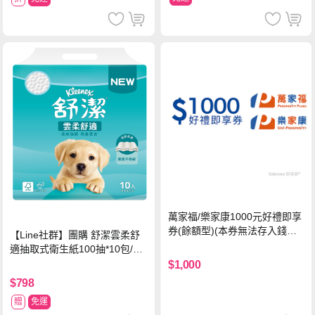
萬家福/樂家康1000元好禮即享
券(餘額型)(本券無法存入錢包
【Line社群】團購 舒潔雲柔舒
中使用)
適抽取式衛生紙100抽*10包/6
串*箱
$1,000
$798
贈
免運