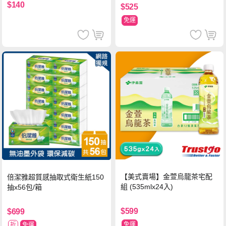
$140
$525
免運
【美式賣場】金萱烏龍茶宅配
倍潔雅超質感抽取式衛生紙150
組 (535mlx24入)
抽x56包/箱
$599
$699
免運
折
免運