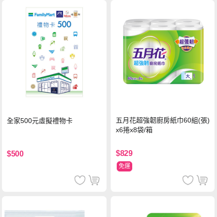
五月花超強韌廚房紙巾60組(張)
全家500元虛擬禮物卡
x6捲x8袋/箱
$829
$500
免運