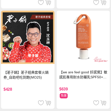
【we are feel good 好感覺】敏
【荖子鍋】荖子經典套餐火鍋
感肌專用耐水防曬乳SPF50+ 7
券_自助吧吃到飽(MO25)
5ml/瓶 X1瓶
$639
$428
免運