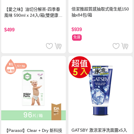
倍潔雅超質感抽取式衛生紙150
【愛之味】油切分解茶-四季春
抽x84包/箱
風味 590ml x 24入/箱(雙健康認
證四季春茶)
$939
$499
免運
GATSBY 激涼潔淨洗面露x5入
【Parasol】Clear + Dry 新科技