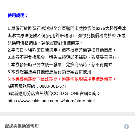
使用說明：
1.單張可於酷聖石冰淇淋全台直營門市兌換價值$275大杯經典冰
淇淋含原味脆餅乙份(內用外帶均可)，如欲兌換價格高於$275或
兌換時價格調漲，請依實際訂價補價差。
2.平假日、特殊節日皆適用，但不得補差價更換其他商品。
3.本券不得兌換現金，遺失或損毀恕不補發，敬請妥善保存。
4.本券發售時已開立統一發票，兌換商品時，恕不再開立。
5.本券恕無法與其他優惠及行銷專案合併使用。
6.本券優惠期間同信託期間，逾期需依現場規定補足價差。
§顧客服務專線：0800-001-677
§最新適用分店資訊請洽COLD STONE官網查詢：
https://www.coldstone.com.tw/store/store.html
配送與退換貨需知