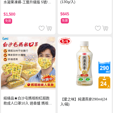
(130g/入)
水凝果凍褲-工藝升級版 5號/XL
超值禮盒組 (96片)
$645
$1,500
免運
免運
結緣品★白沙屯媽祖粉紅超跑
【愛之味】純濃燕麥290ml(24
款成人口罩10入 過香爐 媽祖加
入/箱)
持