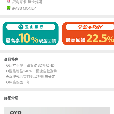
銀角零卡-無卡分期
iPASS MONEY
商品特色
Θ尺寸不變，畫質從SD升級HD
Θ性能增強140%，極速自動對焦
Θ沉浸式高畫質影音輕鬆帶著走
Θ原廠保固一年
詳細介紹