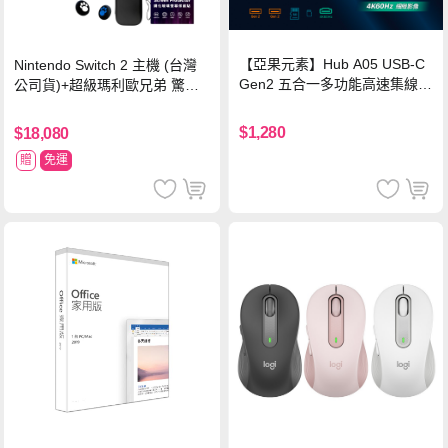
【亞果元素】Hub A05 USB-C
Nintendo Switch 2 主機 (台灣
Gen2 五合一多功能高速集線
公司貨)+超級瑪利歐兄弟 驚奇
器-灰
同遊鈴鈴公園 中文版+瑪利歐網
球 狂熱 中文版
$1,280
$18,080
贈
免運