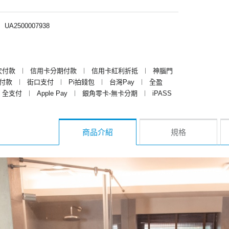
︱
UA2500007938
次付款
︱
信用卡分期付款
︱
信用卡紅利折抵
︱
神腦門
y付款
︱
街口支付
︱
Pi拍錢包
︱
台灣Pay
︱
全盈
全支付
︱
Apple Pay
︱
銀角零卡-無卡分期
︱
iPASS
商品介紹
規格