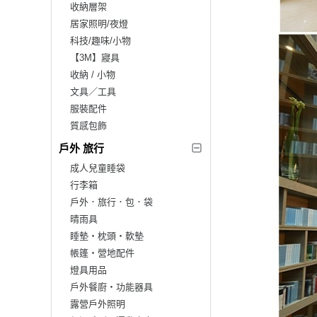
收納層架
居家照明/夜燈
科技/趣味/小物
【3M】寢具
收納 / 小物
文具／工具
服裝配件
質感包飾
戶外 旅行
成人兒童睡袋
行李箱
戶外．旅行．包．袋
晴雨具
睡墊‧枕頭‧軟墊
帳篷‧營地配件
燈具用品
戶外餐廚‧功能器具
露營戶外照明