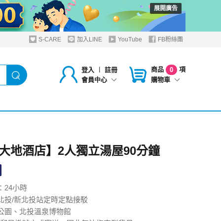
展開廣告
S-CARE
加入LINE
YouTube
FB粉絲團
商品
項
登入
︱
註冊
0
購物車
會員中心
大地酒店】2人獨立湯屋90分鐘
：24小時
北投/新北投站定時定點接駁
公園、北投溫泉博物館