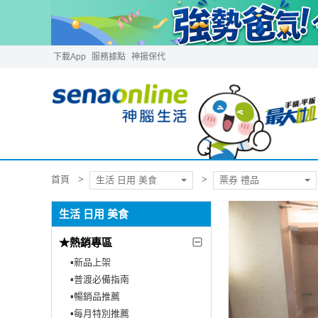
下載App
服務據點
神揚保代
首頁
生活 日用 美食
票券 禮品
生活 日用 美食
★熱銷專區
▪︎新品上架
▪︎普渡必備指南
▪︎暢銷品推薦
▪︎每月特別推薦