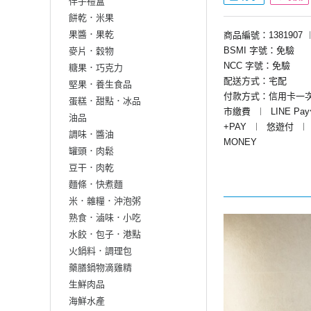
伴手禮盒
餅乾．米果
果醬．果乾
商品編號：1381907
BSMI 字號：免驗
麥片．穀物
NCC 字號：免驗
糖果．巧克力
配送方式：宅配
堅果．養生食品
付款方式：信用卡一
蛋糕．甜點．冰品
市繳費
︱
LINE Pa
油品
+PAY
︱
悠遊付
︱
調味．醬油
MONEY
罐頭．肉鬆
豆干．肉乾
麵條．快煮麵
米．雜糧．沖泡粥
熟食．滷味．小吃
水餃．包子．港點
火鍋料．調理包
藥膳鍋物滴雞精
生鮮肉品
海鮮水產