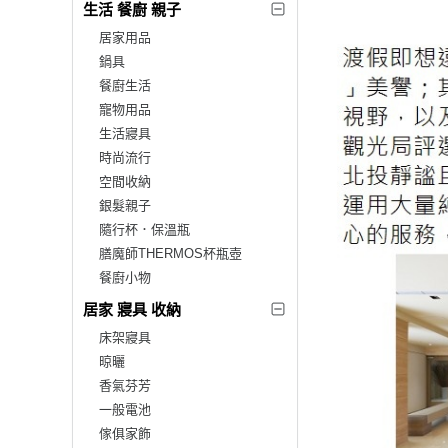
生活 餐廚 親子
居家用品
鍋具
餐廚生活
寵物用品
生活寢具
時尚流行
空間收納
銀髮親子
隨行杯．保溫瓶
膳魔師THERMOS杯瓶壺
餐廚小物
居家 寢具 收納
床架寢具
晾曬
香氣芬芳
一般電池
傢俱家飾