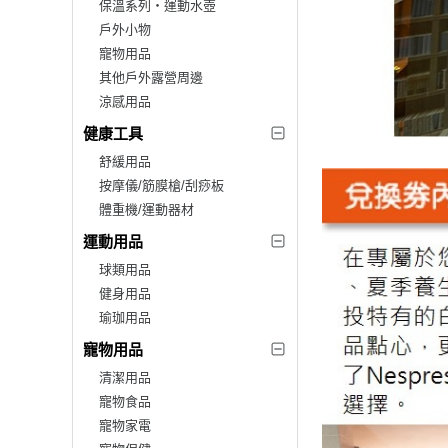
保溫系列‧運動水壺
戶外小物
寵物用品
其他戶外露營周邊
涼感用品
健康工具
舒緩用品
按摩儀/筋膜槍/刮痧板
體重機/運動器材
運動用品
球類用品
健身用品
瑜珈用品
寵物用品
清潔用品
寵物食品
寵物家電