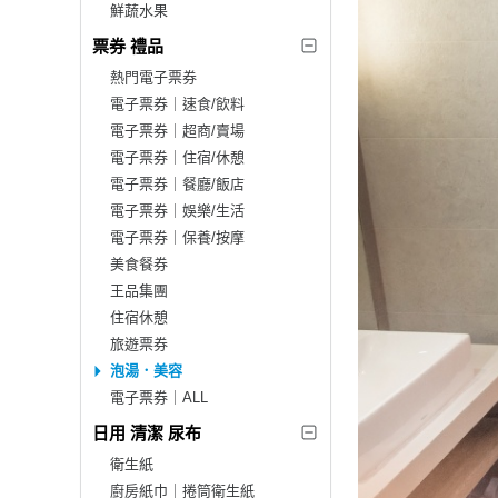
鮮蔬水果
票券 禮品
熱門電子票券
電子票券｜速食/飲料
電子票券｜超商/賣場
電子票券｜住宿/休憩
電子票券｜餐廳/飯店
電子票券｜娛樂/生活
電子票券｜保養/按摩
美食餐券
王品集團
住宿休憩
旅遊票券
泡湯．美容
電子票券｜ALL
日用 清潔 尿布
衛生紙
廚房紙巾｜捲筒衛生紙