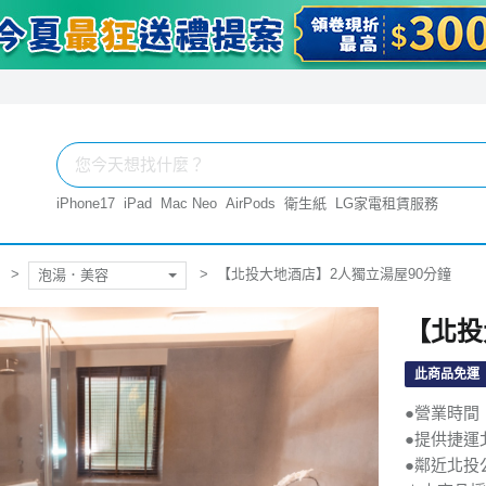
iPhone17
iPad
Mac Neo
AirPods
衛生紙
LG家電租賃服務
【北投大地酒店】2人獨立湯屋90分鐘
泡湯．美容
【北投
此商品免運
●營業時間
●提供捷運
●鄰近北投