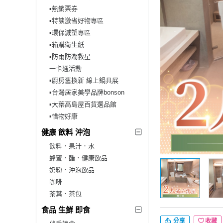
▪︎熱銷票券
▪︎特談激省好物專區
▪︎環保減塑專區
▪︎箱購衛生紙
▪︎防雨防潮救星
一卡通活動
▪︎廚房舊換新 線上鍋具展
▪︎台灣居家美學品牌bonson
▪︎大葉高島屋百貨選品館
▪︎惜物好康
健康 飲料 沖泡
飲料．果汁．水
蜂蜜．醋．健康飲品
奶粉．沖泡飲品
咖啡
茶葉．茶包
食品 生鮮 即食
分享
收藏