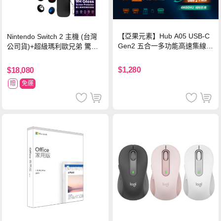
【亞果元素】Hub A05 USB-C
Nintendo Switch 2 主機 (台灣
Gen2 五合一多功能高速集線
公司貨)+超級瑪利歐兄弟 驚奇
器-灰
同遊鈴鈴公園 中文版+瑪利歐網
球 狂熱 中文版
$1,280
$18,080
贈
免運