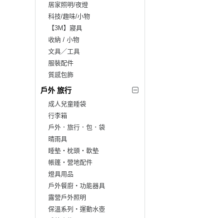
居家照明/夜燈
科技/趣味/小物
【3M】寢具
收納 / 小物
文具／工具
服裝配件
質感包飾
戶外 旅行
成人兒童睡袋
行李箱
戶外．旅行．包．袋
晴雨具
睡墊‧枕頭‧軟墊
帳篷‧營地配件
燈具用品
戶外餐廚‧功能器具
露營戶外照明
保溫系列‧運動水壺