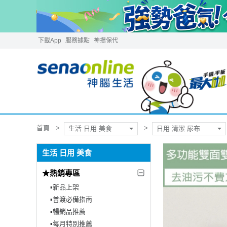
下載App
服務據點
神揚保代
首頁
生活 日用 美食
日用 清潔 尿布
生活 日用 美食
★熱銷專區
▪︎新品上架
▪︎普渡必備指南
▪︎暢銷品推薦
▪︎每月特別推薦