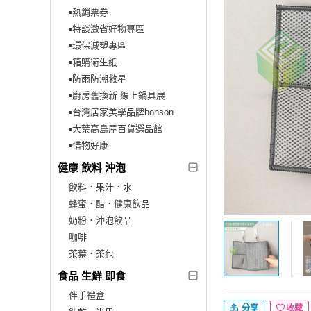
▪︎熱銷票券
▪︎特談激省好物專區
▪︎環保減塑專區
▪︎箱購衛生紙
▪︎防雨防潮救星
▪︎廚房舊換新 線上鍋具展
▪︎台灣居家美學品牌bonson
▪︎大葉高島屋百貨選品館
▪︎惜物好康
健康 飲料 沖泡
飲料．果汁．水
蜂蜜．醋．健康飲品
奶粉．沖泡飲品
咖啡
茶葉．茶包
食品 生鮮 即食
伴手禮盒
分享
收藏