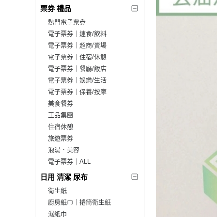
票券 禮品
熱門電子票券
電子票券｜速食/飲料
電子票券｜超商/賣場
電子票券｜住宿/休憩
電子票券｜餐廳/飯店
電子票券｜娛樂/生活
電子票券｜保養/按摩
美食餐券
王品集團
住宿休憩
旅遊票券
泡湯．美容
電子票券｜ALL
日用 清潔 尿布
衛生紙
廚房紙巾｜捲筒衛生紙
濕紙巾