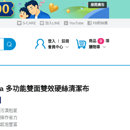
展開廣告
S-CARE
加入LINE
YouTube
FB粉絲團
商品
項
登入
︱
註冊
0
購物車
會員中心
oLa 多功能雙面雙效硬絲清潔布
污漬剋星
操作省力
起泡豐富