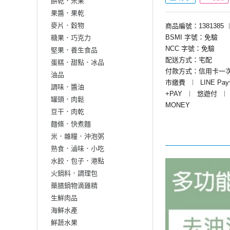
餅乾．米果
果醬．果乾
麥片．穀物
商品編號：1381385
BSMI 字號：免驗
糖果．巧克力
NCC 字號：免驗
堅果．養生食品
配送方式：宅配
蛋糕．甜點．冰品
付款方式：信用卡一
油品
市繳費
︱
LINE Pa
調味．醬油
+PAY
︱
悠遊付
︱
罐頭．肉鬆
MONEY
豆干．肉乾
麵條．快煮麵
米．雜糧．沖泡粥
熟食．滷味．小吃
水餃．包子．港點
火鍋料．調理包
藥膳鍋物滴雞精
生鮮肉品
海鮮水產
鮮蔬水果