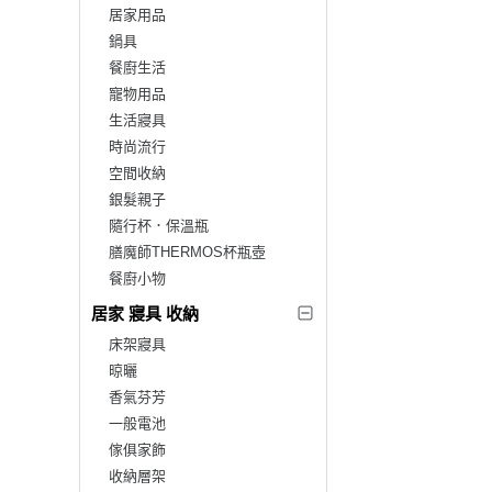
居家用品
鍋具
餐廚生活
寵物用品
生活寢具
時尚流行
空間收納
銀髮親子
隨行杯．保溫瓶
膳魔師THERMOS杯瓶壺
餐廚小物
居家 寢具 收納
床架寢具
晾曬
香氣芬芳
一般電池
傢俱家飾
收納層架