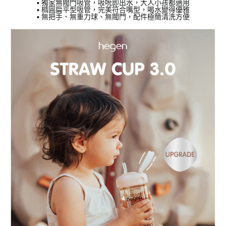
▪ 獨家無閥門吸管，吸吮即出水，⼤⼈⼩孩都適⽤
▪ 橢圓扁平型吸管，完美符合嘴型，喝水變得優雅
▪ 無把⼿、無重⼒球、無閥門，配件極簡清洗⽅便