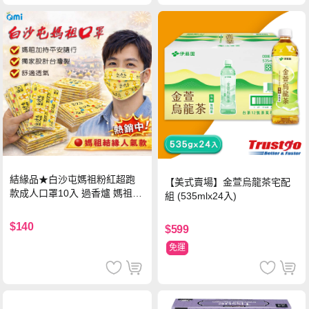
結緣品★白沙屯媽祖粉紅超跑
【美式賣場】金萱烏龍茶宅配
款成人口罩10入 過香爐 媽祖加
組 (535mlx24入)
持
$140
$599
免運