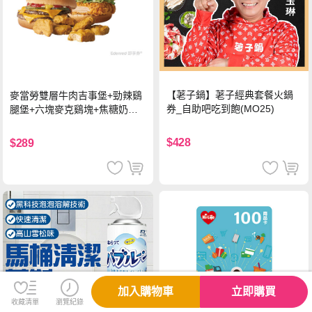
【荖子鍋】荖子經典套餐火鍋
麥當勞雙層牛肉吉事堡+勁辣鷄
券_自助吧吃到飽(MO25)
腿堡+六塊麥克鷄塊+焦糖奶茶
(冰)*2 好禮即享券
$428
$289
加入購物車
立即購買
收藏清單
瀏覽紀錄