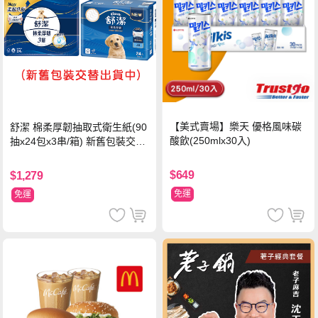
【美式賣場】樂天 優格風味碳
舒潔 棉柔厚韌抽取式衛生紙(90
酸飲(250mlx30入)
抽x24包x3串/箱) 新舊包裝交替
出貨
$649
$1,279
免運
免運