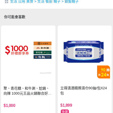
生活 日用 美食
>
生活 餐廚 親子
>
銀髮親子
你可能會喜歡
立得清酒精擦濕巾90抽/包X24
聚、青花驕、和牛涮、尬鍋、
包
向辣 1000元王品火鍋聯合好禮
即享券(一次抵用型)
$1,899
$1,000
免運