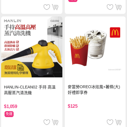
麥當勞OREO冰炫風+薯條(大)
HANLIN-CLEAN02 手持 高溫
好禮即享券
高壓蒸汽清洗機
$125
$1,059
免運