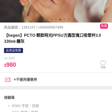
免運
商品編號：1381167 | UA2500007489
【hegen】PCTO 輕飲時光PPSU方圓型寬口吸管杯3.0
330ml-霧灰
此商品免運
1,080
$
980
$
收藏
※不適用優惠券
檢驗碼
BSMI 字號：
免驗