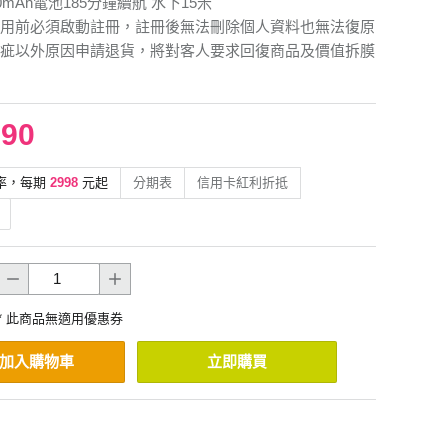
0mAh電池185分鐘續航 水下15米
用前必須啟動註冊，註冊後無法刪除個人資料也無法復原
疵以外原因申請退貨，將對客人要求回復商品及價值拆膜
990
率，每期
2998
元起
分期表
信用卡紅利折抵
* 此商品無適用優惠券
加入購物車
立即購買