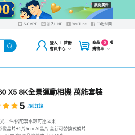
展開廣告
S-CARE
加入LINE
YouTube
FB粉絲團
商品
項
登入
︱
註冊
0
購物車
會員中心
a360 X5 8K全景運動相機 萬能套裝
5
2則評論
8“感光二件/搭配潛水殼可逹50米
像晶片+1片5nm AI晶片 全新可替換式鏡片