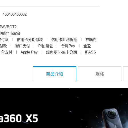
︱
460406460032
PAVBOT2
神腦門市取貨
次付款
︱
信用卡分期付款
︱
信用卡紅利折抵
︱
神腦門
y付款
︱
街口支付
︱
Pi拍錢包
︱
台灣Pay
︱
全盈
全支付
︱
Apple Pay
︱
銀角零卡-無卡分期
︱
iPASS
商品介紹
規格