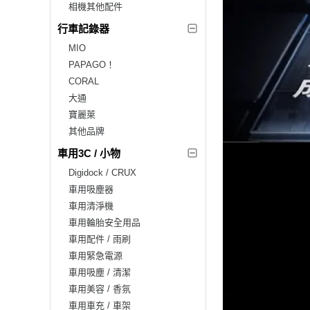
相機其他配件
行車記錄器
MIO
PAPAGO！
CORAL
大通
寶麗萊
其他品牌
車用3C / 小物
Digidock / CRUX
車用吸塵器
車用清淨機
車用輪胎安全用品
車用配件 / 雨刷
車用緊急電源
車用吸塵 / 清潔
車用美容 / 香氛
車用車充 / 車架