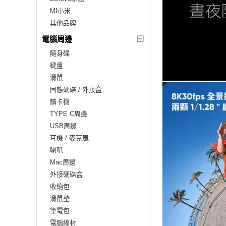
MI小米
其他品牌
電腦周邊
隨身碟
鍵盤
滑鼠
固態硬碟 / 外接盒
讀卡機
TYPE C周邊
USB周邊
耳機 / 麥克風
喇叭
Mac周邊
外接硬碟盒
收納包
滑鼠墊
筆電包
電腦線材