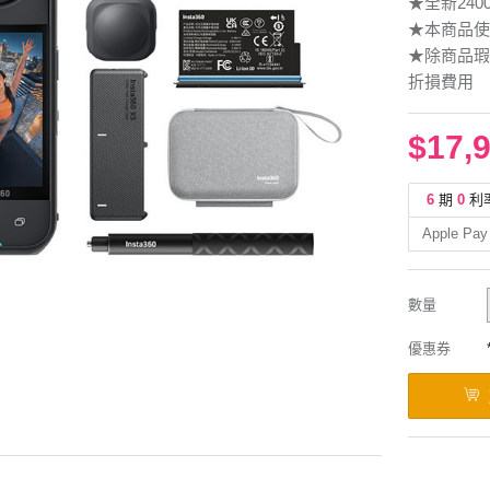
★全新240
★本商品使
★除商品瑕
折損費用
$17,
6
期
0
利
Apple Pay
數量
優惠券