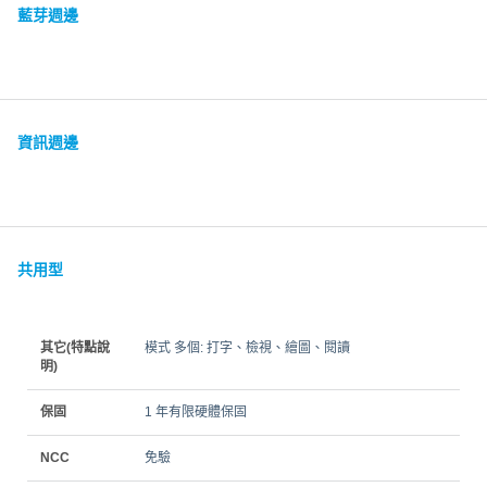
藍芽週邊
資訊週邊
共用型
其它(特點說
模式 多個: 打字、檢視、繪圖、閱讀
明)
保固
1 年有限硬體保固
NCC
免驗