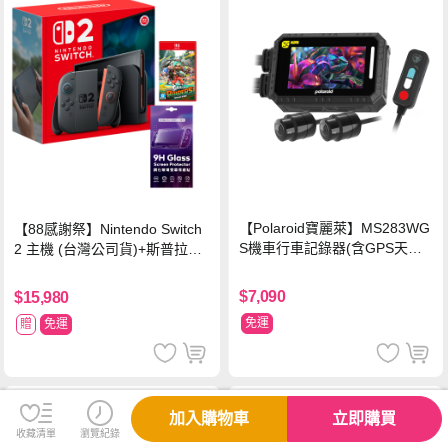
【Polaroid寶麗萊】MS283WG
【88感謝祭】Nintendo Switch
S機車行車記錄器(含GPS天線)-
2 主機 (台灣公司貨)+斯普拉遁
內附32G卡 (MS279WG升級款
塗擊隊 中文版
新小蜂鷹)
$7,090
$15,980
免運
贈
免運
加入購物車
立即購買
收藏清單
瀏覽紀錄