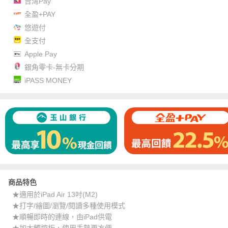
台灣Pay
全盈+PAY
悠遊付
全支付
Apple Pay
銀角零卡-無卡分期
iPASS MONEY
商品特色
★適用於iPad Air 13吋(M2)
★打字/繪圖/瀏覽/閱讀多種使用模式
★順暢即時的連線，由iPad供電