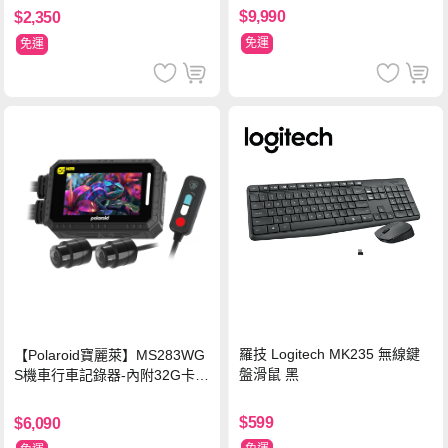
$9,990
$2,350
免運
免運
羅技 Logitech MK235 無線鍵
【Polaroid寶麗萊】MS283WG
盤滑鼠 黑
S機車行車記錄器-內附32G卡
(MS279WG升級款 新小蜂鷹)
$599
$6,090