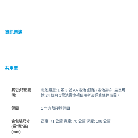
資訊週邊
共用型
其它(特點說
電池類型: 1 顆 3 號 AA 電池 (隨附) 電池壽命: 最長可
明)
達 24 個月 1電池壽命視使用者及運算條件而異。
保固
1 年有限硬體保固
含包裝尺寸
高度: 71 公釐 寬度: 70 公釐 深度: 108 公釐
(長*寬*高)
(mm)