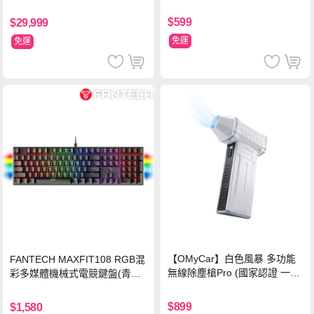
125H/16G/512G PCIe SSD/Wi
n11/二年保)
$599
$29,999
免運
免運
【OMyCar】白色風暴 多功能
FANTECH MAXFIT108 RGB混
無線除塵槍Pro (國家認證 一年
彩多媒體機械式電競鍵盤(青軸)
保固) 充氣洗車 暴力渦輪風扇
有線鍵盤(中文版)
手持強力風槍 暴力吹風
$899
$1,580