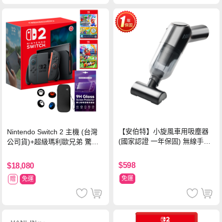
【安伯特】小旋風車用吸塵器
Nintendo Switch 2 主機 (台灣
(國家認證 一年保固) 無線手持
公司貨)+超級瑪利歐兄弟 驚奇
車家兩用 強勁吸力 USB充電-
同遊鈴鈴公園 中文版+瑪利歐網
黑色
球 狂熱 中文版
$598
$18,080
免運
贈
免運