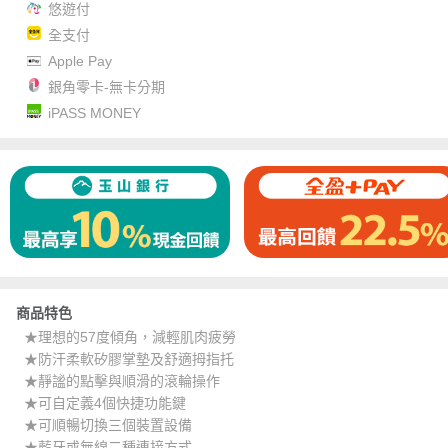
悠遊付
全支付
Apple Pay
銀角零卡-無卡分期
iPASS MONEY
商品特色
★理想的57度傾角，減輕肌肉疲勞
★防汗柔軟矽膠掌墊及舒適拇指托
★靜謐的點擊與順滑的滾輪操作
★可自定義4個快捷功能鍵
★可順暢切換三個裝置設備
★藍牙或無線二種連接方式