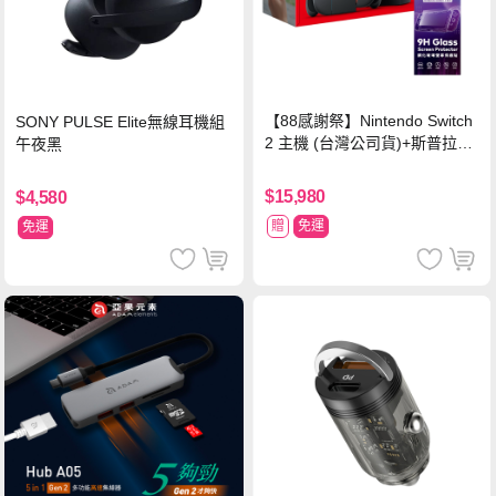
【88感謝祭】Nintendo Switch
SONY PULSE Elite無線耳機組
2 主機 (台灣公司貨)+斯普拉遁
午夜黑
塗擊隊 中文版
$15,980
$4,580
贈
免運
免運