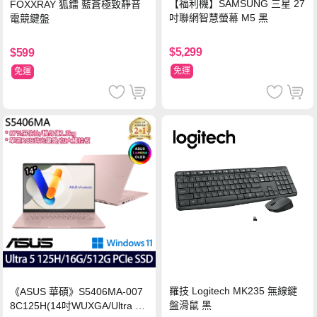
【福利機】SAMSUNG 三星 27
FOXXRAY 狐鐳 藍蒼極致靜音
吋聯網智慧螢幕 M5 黑
電競鍵盤
$5,299
$599
免運
免運
羅技 Logitech MK235 無線鍵
《ASUS 華碩》S5406MA-007
盤滑鼠 黑
8C125H(14吋WUXGA/Ultra 5