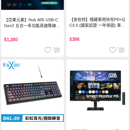
【安伯特】隱藏車用快充PD+Q
【亞果元素】Hub A05 USB-C
C3.0 (國家認證 一年保固) 車充
Gen2 五合一多功能高速集線
PD快充 車用充電器
器-灰
$398
$1,280