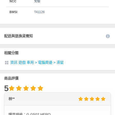
NCC
免驗
BMSI
T41126
配送與退換貨需知
相關分類
資訊 遊戲 車用
>
電腦周邊
>
滑鼠
商品評價
5
林**
購買規格：G G502 HERO