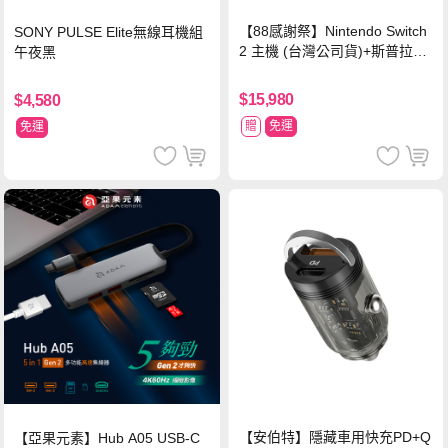
【88感謝祭】Nintendo Switch
SONY PULSE Elite無線耳機組
2 主機 (台灣公司貨)+斯普拉遁
午夜黑
塗擊隊 中文版
$15,980
$4,580
贈
免運
免運
【安伯特】隱藏車用快充PD+Q
【亞果元素】Hub A05 USB-C