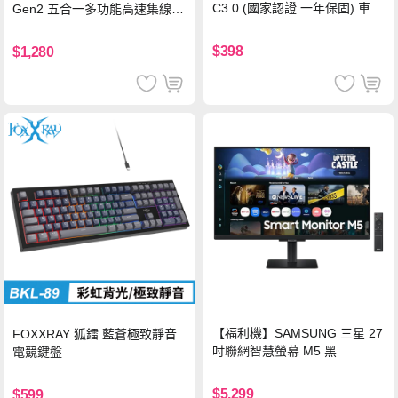
C3.0 (國家認證 一年保固) 車充
Gen2 五合一多功能高速集線
PD快充 車用充電器
器-灰
$398
$1,280
【福利機】SAMSUNG 三星 27
FOXXRAY 狐鐳 藍蒼極致靜音
吋聯網智慧螢幕 M5 黑
電競鍵盤
$5,299
$599