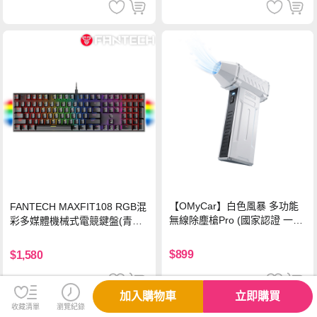
【OMyCar】白色風暴 多功能
FANTECH MAXFIT108 RGB混
無線除塵槍Pro (國家認證 一年
彩多媒體機械式電競鍵盤(青軸)
保固) 充氣洗車 暴力渦輪風扇
有線鍵盤(中文版)
手持強力風槍 暴力吹風
$899
$1,580
加入購物車
立即購買
收藏清單
瀏覽紀錄