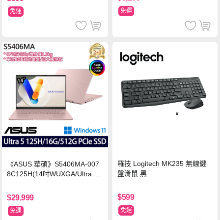
免運
免運
羅技 Logitech MK235 無線鍵
《ASUS 華碩》S5406MA-007
盤滑鼠 黑
8C125H(14吋WUXGA/Ultra 5
125H/16G/512G PCIe SSD/Wi
n11/二年保)
$599
$29,999
免運
免運