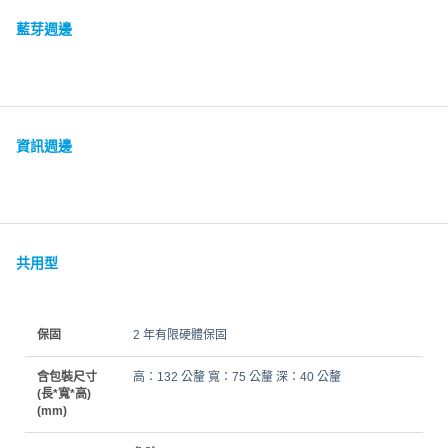
藍芽週邊
資訊週邊
共用型
保固
2 年有限硬體保固
含包裝尺寸
高：132 公釐 寬：75 公釐 深：40 公釐
(長*寬*高)
(mm)