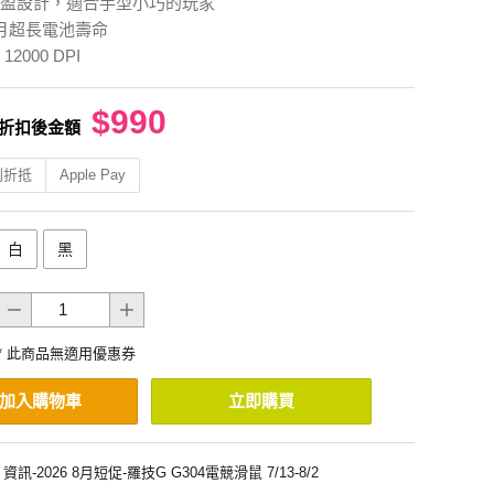
盈設計，適合手型小巧的玩家
月超長電池壽命
2000 DPI
$990
折扣後金額
利折抵
Apple Pay
白
黑
* 此商品無適用優惠券
加入購物車
立即購買
資訊-2026 8月短促-羅技G G304電競滑鼠 7/13-8/2