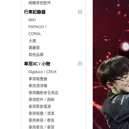
相機其他配件
行車記錄器
MIO
PAPAGO！
CORAL
大通
寶麗萊
其他品牌
車用3C / 小物
Digidock / CRUX
車用吸塵器
車用清淨機
車用輪胎安全用品
車用配件 / 雨刷
車用緊急電源
車用吸塵 / 清潔
車用美容 / 香氛
車用車充 / 車架