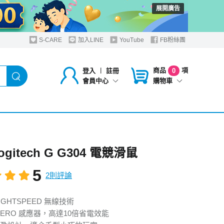
展開廣告
S-CARE
加入LINE
YouTube
FB粉絲團
商品
項
登入
︱
註冊
0
購物車
會員中心
ogitech G G304 電競滑鼠
5
2則評論
IGHTSPEED 無線技術
HERO 感應器，高達10倍省電效能