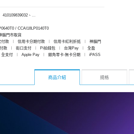
︱
410109839032、410109830032
640T0 / CCAI18LP0140T0
神腦門市取貨
次付款
︱
信用卡分期付款
︱
信用卡紅利折抵
︱
神腦門
y付款
︱
街口支付
︱
Pi拍錢包
︱
台灣Pay
︱
全盈
全支付
︱
Apple Pay
︱
銀角零卡-無卡分期
︱
iPASS
商品介紹
規格