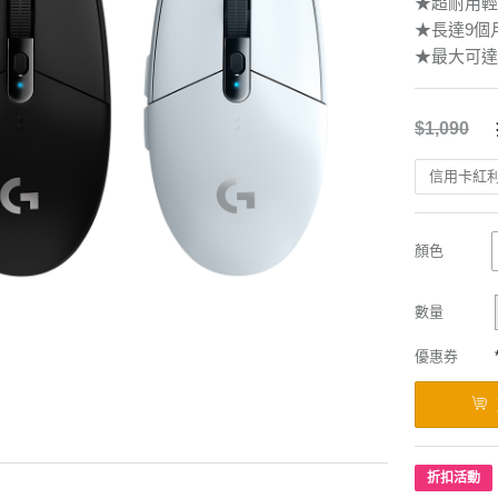
★超耐用輕
★長達9個
★最大可達 1
$1,090
信用卡紅
顏色
數量
優惠券
折扣活動