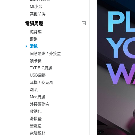
MI小米
其他品牌
電腦周邊
隨身碟
鍵盤
滑鼠
固態硬碟 / 外接盒
讀卡機
TYPE C周邊
USB周邊
耳機 / 麥克風
喇叭
Mac周邊
外接硬碟盒
收納包
滑鼠墊
筆電包
電腦線材