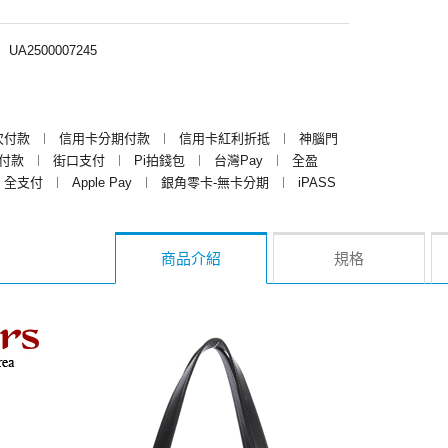
︱
UA2500007245
次付款
︱
信用卡分期付款
︱
信用卡紅利折抵
︱
神腦門
y付款
︱
街口支付
︱
Pi拍錢包
︱
台灣Pay
︱
全盈
全支付
︱
Apple Pay
︱
銀角零卡-無卡分期
︱
iPASS
商品介紹
規格