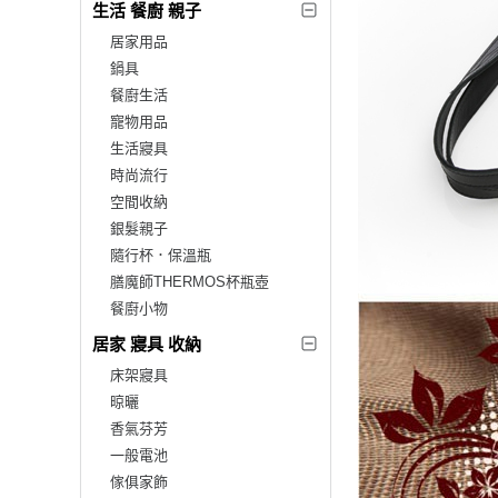
生活 餐廚 親子
居家用品
鍋具
餐廚生活
寵物用品
生活寢具
時尚流行
空間收納
銀髮親子
隨行杯．保溫瓶
膳魔師THERMOS杯瓶壺
餐廚小物
居家 寢具 收納
床架寢具
晾曬
香氣芬芳
一般電池
傢俱家飾