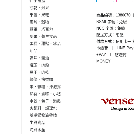
伴手禮盒
餅乾．米果
果醬．果乾
商品編號：1380670
BSMI 字號：免驗
麥片．穀物
NCC 字號：免驗
糖果．巧克力
配送方式：宅配
堅果．養生食品
付款方式：信用卡一
蛋糕．甜點．冰品
市繳費
︱
LINE Pa
油品
+PAY
︱
悠遊付
︱
調味．醬油
MONEY
罐頭．肉鬆
豆干．肉乾
麵條．快煮麵
米．雜糧．沖泡粥
熟食．滷味．小吃
水餃．包子．港點
火鍋料．調理包
藥膳鍋物滴雞精
生鮮肉品
海鮮水產