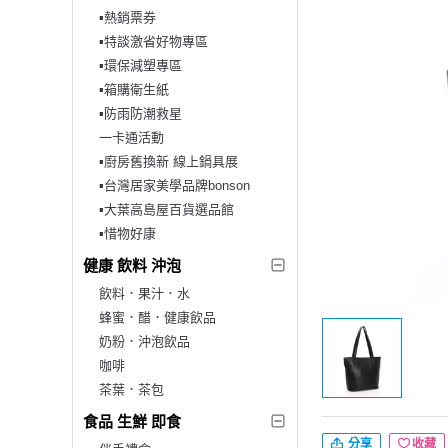
▪︎熱銷票券
▪︎特談激省好物專區
▪︎環保減塑專區
▪︎箱購衛生紙
▪︎防雨防潮救星
一卡通活動
▪︎廚房舊換新 線上鍋具展
▪︎台灣居家美學品牌bonson
▪︎大葉高島屋百貨選品館
▪︎惜物好康
健康 飲料 沖泡
飲料．果汁．水
蜂蜜．醋．健康飲品
奶粉．沖泡飲品
咖啡
茶葉．茶包
食品 生鮮 即食
分享
收藏