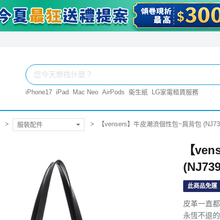
iPhone17
iPad
Mac Neo
AirPods
衛生紙
LG家電租賃服務
【vensers】牛皮潮流個性包~肩背包 (NJ73
服裝配件
【ve
(NJ73
此商品免運
皮革一直都
永恆不退的