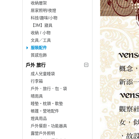
收納層架
居家照明/夜燈
科技/趣味/小物
【3M】寢具
收納 / 小物
文具／工具
服裝配件
質感包飾
戶外 旅行
成人兒童睡袋
行李箱
戶外．旅行．包．袋
晴雨具
睡墊‧枕頭‧軟墊
帳篷‧營地配件
燈具用品
戶外餐廚‧功能器具
露營戶外照明