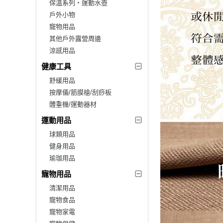
保溫系列‧運動水壺
戶外小物
寵物用品
其他戶外露營周邊
涼感用品
健康工具
舒緩用品
按摩儀/筋膜槍/刮痧板
體重機/運動器材
運動用品
球類用品
健身用品
瑜珈用品
寵物用品
清潔用品
寵物食品
寵物家電