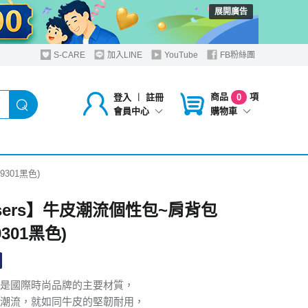
展開廣告
S-CARE
加入LINE
YouTube
FB粉絲團
商品
項
登入
︱
註冊
0
購物車
會員中心
9301黑色)
nsers】牛皮潮流個性包~肩背包
9301黑色)
是國際時尚品牌的主要材質，
潮流，就如同牛皮的堅韌耐用，