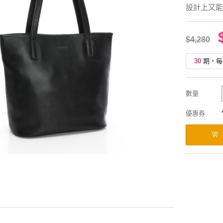
設計上又能
$4,280
30
期，每
數量
優惠券