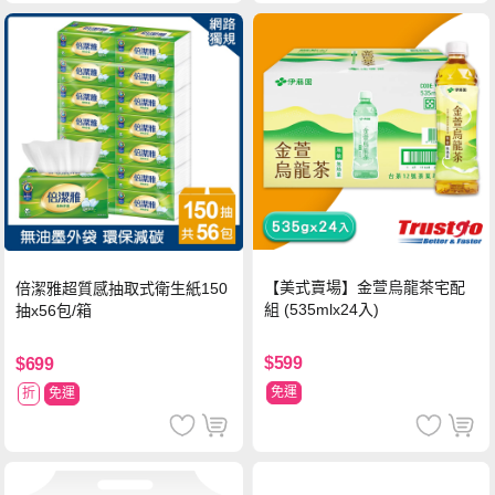
【美式賣場】金萱烏龍茶宅配
倍潔雅超質感抽取式衛生紙150
組 (535mlx24入)
抽x56包/箱
$599
$699
免運
折
免運