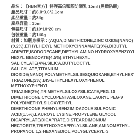
品名：【HBN官方】特護高倍臻顏防曬乳 15ml (黑盾防曬)
產品尺寸：約8.0*3.6*2.1cm
產品重量：約34g
產品容量：15ml
包裝尺寸：約10*10*20 cm
包裝重量：約140g
材質：如瓶身標示 : (AQUA,DIMETHICONE,ZINC OXIDE(NANO)
(9.2%),ETHYLHEXYL METHOXYCINNAMATE(9%),DIBUTYL
ADIPATE,ISODODECANE,DIETHYLAMINO HYDROXYBENZOY
HEXYL BENZOATE(4.5%),ETHYLHEXYL
SALICYLATE(4%),SILICA,BUTYLOCTYL
SALICYLATE,TITANIUM
DIOXIDE(NANO),POLYMETHYLSILSESQUIOXANE,ETHYLHEX
TRIAZONE(2%),BIS-ETHYLHEXYLOXYPHENOL
METHOXYPHENYL
TRIAZINE(2%),TRIMETHYLSILOXYSILICATE,PEG-10
DIMETHICONE,CYCLOPENTASILOXANE,LAURYL PEG-9
POLYDIMETHYLSILOXYETHYL
DIMETHICONE,PHENYLBENZIMIDAZOLE SULFONIC
ACID(1.5%),LAUROYL LYSINE,PROPYLENE GLYCOL
DICAPRYLATE/DICAPRATE,DISTEARDIMONIUM
HECTORITE,TRIETHOXYCAPRYLYLSILANE,AMINOMETHYL
PROPANOL,1,2-HEXANEDIOL,POLYGLYCERYL-3