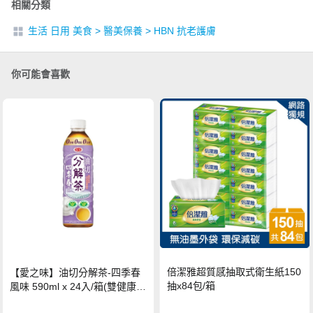
相關分類
生活 日用 美食
>
醫美保養
>
HBN 抗老護膚
你可能會喜歡
倍潔雅超質感抽取式衛生紙150
【愛之味】油切分解茶-四季春
抽x84包/箱
風味 590ml x 24入/箱(雙健康認
證四季春茶)