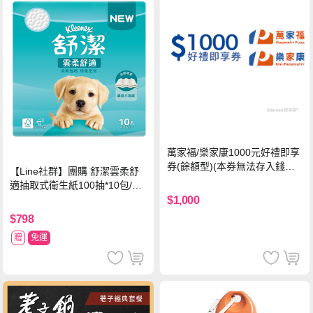
萬家福/樂家康1000元好禮即享
券(餘額型)(本券無法存入錢包
【Line社群】團購 舒潔雲柔舒
中使用)
適抽取式衛生紙100抽*10包/6
串*箱
$1,000
$798
贈
免運