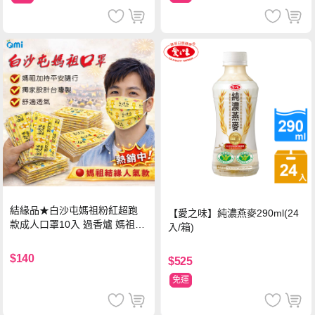
結緣品★白沙屯媽祖粉紅超跑
【愛之味】純濃燕麥290ml(24
款成人口罩10入 過香爐 媽祖加
入/箱)
持
$140
$525
免運