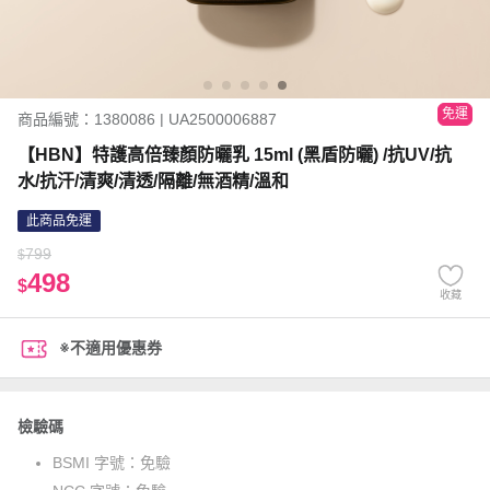
免運
商品編號：1380086 | UA2500006887
【HBN】特護高倍臻顏防曬乳 15ml (黑盾防曬) /抗UV/抗
水/抗汗/清爽/清透/隔離/無酒精/溫和
此商品免運
799
$
498
$
收藏
※不適用優惠券
檢驗碼
BSMI 字號：
免驗