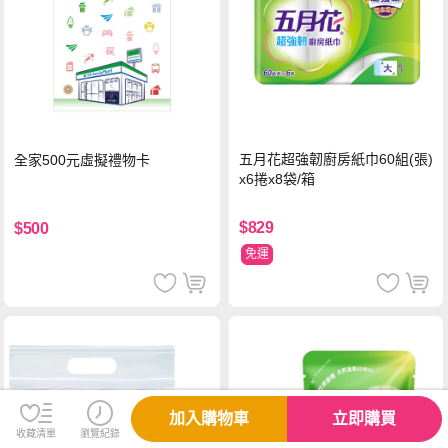
五月花超強韌廚房紙巾60組(張)
全家500元虛擬禮物卡
x6捲x8袋/箱
$829
$500
免運
加入購物車
立即購買
收藏清單
瀏覽紀錄