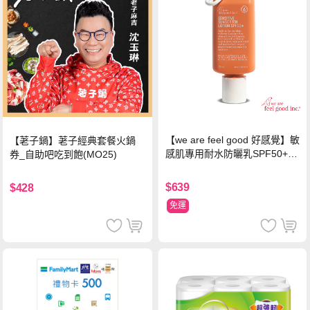
【we are feel good 好感覺】敏
【荖子鍋】荖子經典套餐火鍋
感肌專用耐水防曬乳SPF50+ 7
券_自助吧吃到飽(MO25)
5ml/瓶 X1瓶
$639
$428
免運