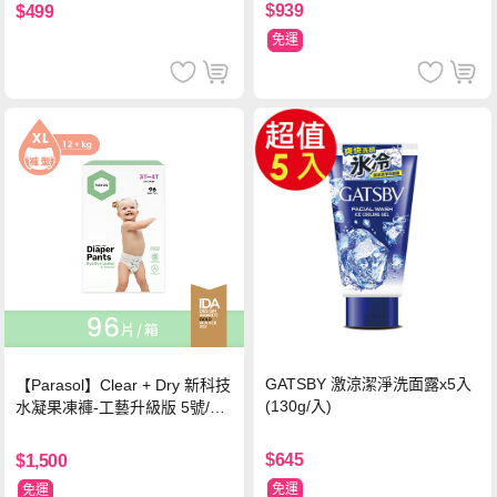
$939
$499
免運
GATSBY 激涼潔淨洗面露x5入
【Parasol】Clear + Dry 新科技
(130g/入)
水凝果凍褲-工藝升級版 5號/XL
超值禮盒組 (96片)
$645
$1,500
免運
免運