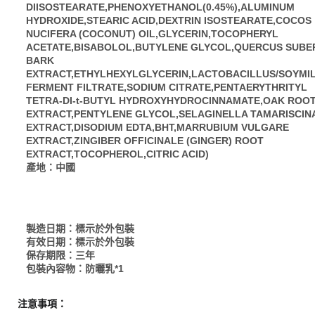
DIISOSTEARATE,PHENOXYETHANOL(0.45%),ALUMINUM
HYDROXIDE,STEARIC ACID,DEXTRIN ISOSTEARATE,COCOS
NUCIFERA (COCONUT) OIL,GLYCERIN,TOCOPHERYL
ACETATE,BISABOLOL,BUTYLENE GLYCOL,QUERCUS SUBE
BARK
EXTRACT,ETHYLHEXYLGLYCERIN,LACTOBACILLUS/SOYMI
FERMENT FILTRATE,SODIUM CITRATE,PENTAERYTHRITYL
TETRA-DI-t-BUTYL HYDROXYHYDROCINNAMATE,OAK ROO
EXTRACT,PENTYLENE GLYCOL,SELAGINELLA TAMARISCIN
EXTRACT,DISODIUM EDTA,BHT,MARRUBIUM VULGARE
EXTRACT,ZINGIBER OFFICINALE (GINGER) ROOT
EXTRACT,TOCOPHEROL,CITRIC ACID)
產地：中國
製造日期：標示於外包裝
有效日期：標示於外包裝
保存期限：三年
包裝內容物：防曬乳*1
注意事項：