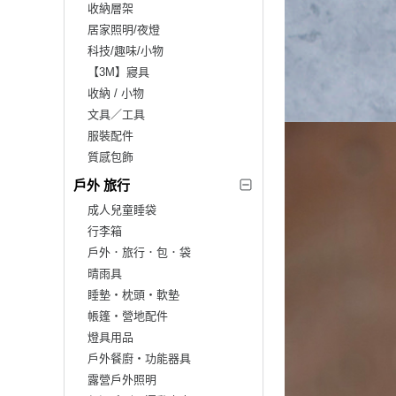
收納層架
居家照明/夜燈
科技/趣味/小物
【3M】寢具
收納 / 小物
文具／工具
服裝配件
質感包飾
戶外 旅行
成人兒童睡袋
行李箱
戶外．旅行．包．袋
晴雨具
睡墊‧枕頭‧軟墊
帳篷‧營地配件
燈具用品
戶外餐廚‧功能器具
露營戶外照明