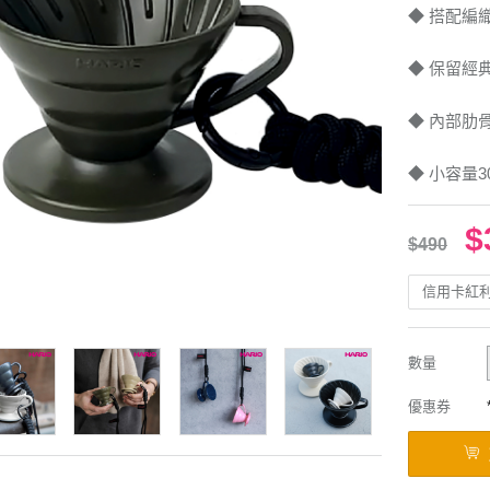
◆ 搭配編
◆ 保留經
◆ 內部肋
◆ 小容量3
$
$490
信用卡紅
數量
優惠券