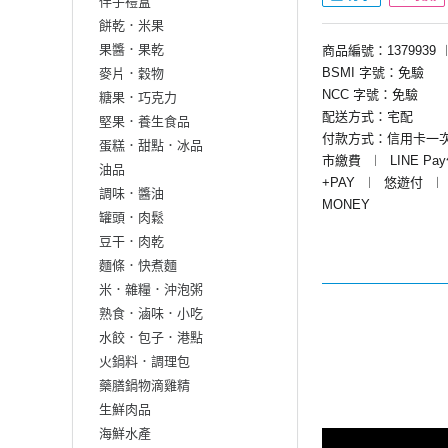
伴手禮盒
餅乾．米果
果醬．果乾
商品編號：1379939
BSMI 字號：免驗
麥片．穀物
NCC 字號：免驗
糖果．巧克力
配送方式：宅配
堅果．養生食品
付款方式：信用卡一
蛋糕．甜點．冰品
市繳費
︱
LINE Pa
油品
+PAY
︱
悠遊付
︱
調味．醬油
MONEY
罐頭．肉鬆
豆干．肉乾
麵條．快煮麵
米．雜糧．沖泡粥
熟食．滷味．小吃
水餃．包子．港點
火鍋料．調理包
藥膳鍋物滴雞精
生鮮肉品
海鮮水產