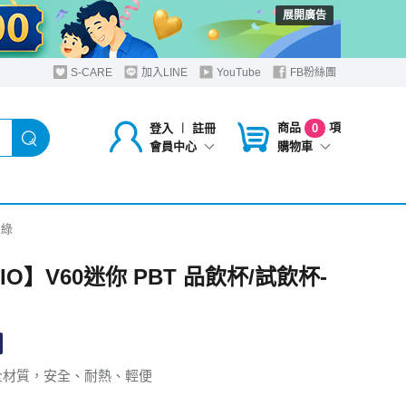
展開廣告
S-CARE
加入LINE
YouTube
FB粉絲團
商品
項
登入
︱
註冊
0
購物車
會員中心
軍綠
IO】V60迷你 PBT 品飲杯/試飲杯-
安全材質，安全、耐熱、輕便