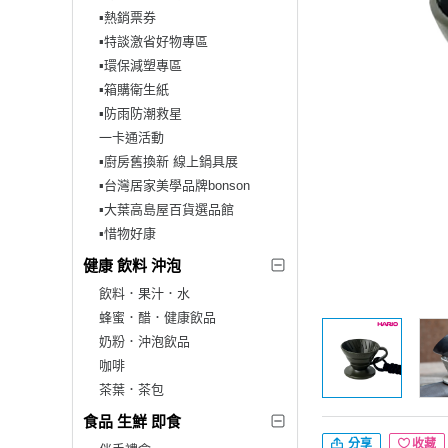
▪︎熱銷票券
▪︎特談激省好物專區
▪︎環保減塑專區
▪︎箱購衛生紙
▪︎防雨防潮救星
一卡通活動
▪︎廚房舊換新 線上鍋具展
▪︎台灣居家美學品牌bonson
▪︎大葉高島屋百貨選品館
▪︎惜物好康
健康 飲料 沖泡
飲料．果汁．水
蜂蜜．醋．健康飲品
奶粉．沖泡飲品
咖啡
茶葉．茶包
食品 生鮮 即食
分享
收藏