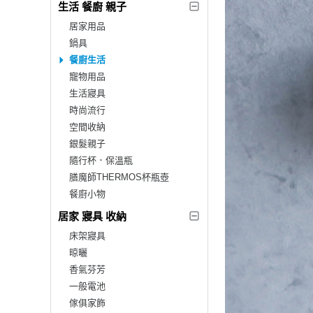
生活 餐廚 親子
居家用品
鍋具
餐廚生活
寵物用品
生活寢具
時尚流行
空間收納
銀髮親子
隨行杯．保溫瓶
膳魔師THERMOS杯瓶壺
餐廚小物
居家 寢具 收納
床架寢具
晾曬
香氣芬芳
一般電池
傢俱家飾