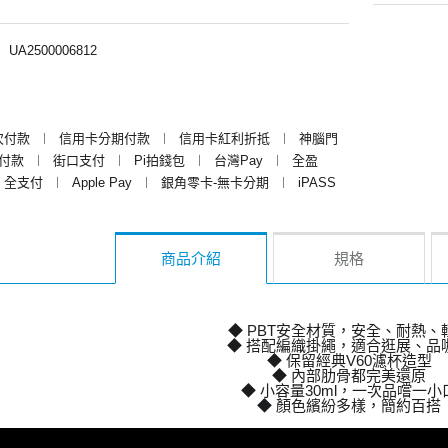
︱
UA2500006812
次付款
︱
信用卡分期付款
︱
信用卡紅利折抵
︱
神腦門
y付款
︱
街口支付
︱
Pi拍錢包
︱
台灣Pay
︱
全盈
全支付
︱
Apple Pay
︱
銀角零卡-無卡分期
︱
iPASS
商品介紹
規格
◆ PBT安全材質，安全、耐熱、
◆ 搭配編織掛繩，適合逛展、品
◆ 保留經典V60濾杯造型
◆ 內部肋骨都完美還原
◆ 小容量30ml，一次品嚐一小
◆ 顏色繽紛多樣，簡約百搭