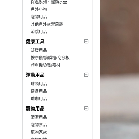
保溫系列‧運動水壺
戶外小物
寵物用品
其他戶外露營周邊
涼感用品
健康工具
舒緩用品
按摩儀/筋膜槍/刮痧板
體重機/運動器材
運動用品
球類用品
健身用品
瑜珈用品
寵物用品
清潔用品
寵物食品
寵物家電