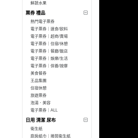
鮮蔬水果
票券 禮品
熱門電子票券
電子票券｜速食/飲料
電子票券｜超商/賣場
電子票券｜住宿/休憩
電子票券｜餐廳/飯店
電子票券｜娛樂/生活
電子票券｜保養/按摩
美食餐券
王品集團
住宿休憩
旅遊票券
泡湯．美容
電子票券｜ALL
日用 清潔 尿布
衛生紙
廚房紙巾｜捲筒衛生紙