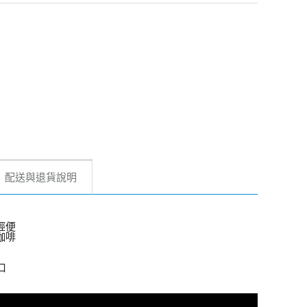
配送與退貨說明
輕便
咖啡
口