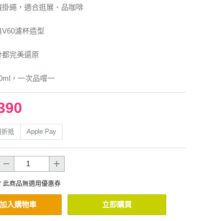
織掛繩，適合逛展、品咖啡
典V60濾杯造型
骨都完美還原
0ml，一次品嚐一
390
利折抵
Apple Pay
* 此商品無適用優惠券
加入購物車
立即購買