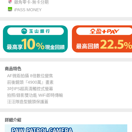
銀角零卡-無卡分期
iPASS MONEY
商品特色
AF微距拍攝 8倍數位變焦
前後鏡頭『4900萬』畫素
3吋IPS超高清觸控式螢幕
拍照/錄影雙功能 WiFi即時傳輸
汪汪隊造型鏡頭保護蓋
詳細介紹