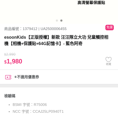
免運
商品編號：1379412 | UA2500006455
esoonKids【正版授權】新款 汪汪隊立大功 兒童觸控相
機【相機+保護貼+64G記憶卡】- 藍色阿奇
2,990
$
1,980
$
收藏
※不適用優惠券
檢驗碼
BSMI 字號：
R75006
NCC 字號：
CCAJ25LP0940T1