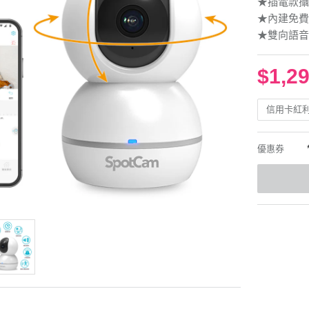
★插電款攝
★內建免費
★雙向語音
$1,2
信用卡紅
優惠券