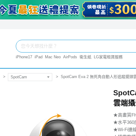
iPhone17
iPad
Mac Neo
AirPods
衛生紙
LG家電租賃服務
SpotCam Eva 2 無死角自動人形追蹤擺
SpotCam
Spot
雲端攝
★高畫質F
★水平36
★Wi-Fi