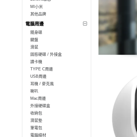
MI小米
其他品牌
電腦周邊
隨身碟
鍵盤
滑鼠
固態硬碟 / 外接盒
讀卡機
TYPE C周邊
USB周邊
耳機 / 麥克風
喇叭
Mac周邊
外接硬碟盒
收納包
滑鼠墊
筆電包
電腦線材