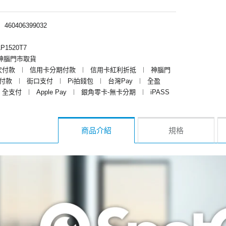
︱
460406399032
P1520T7
神腦門市取貨
次付款
︱
信用卡分期付款
︱
信用卡紅利折抵
︱
神腦門
y付款
︱
街口支付
︱
Pi拍錢包
︱
台灣Pay
︱
全盈
全支付
︱
Apple Pay
︱
銀角零卡-無卡分期
︱
iPASS
商品介紹
規格