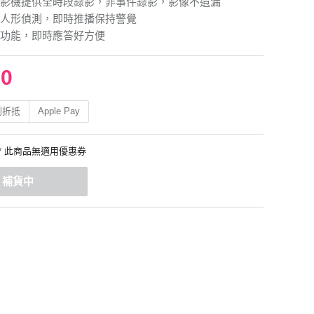
影機提供全時段錄影，非事件錄影，影像不遺漏
人形偵測，即時推播保持警覺
功能，即時應答好方便
90
利折抵
Apple Pay
* 此商品無適用優惠券
補貨中