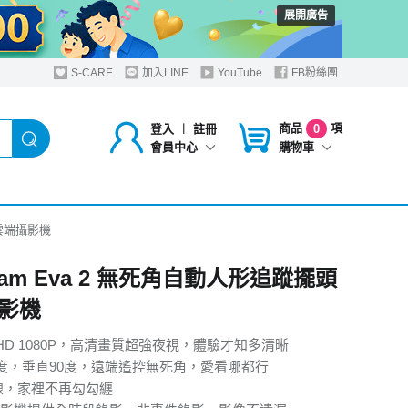
展開廣告
S-CARE
加入LINE
YouTube
FB粉絲團
商品
項
登入
︱
註冊
0
購物車
會員中心
頭雲端攝影機
Cam Eva 2 無死角自動人形追蹤擺頭
影機
HD 1080P，高清畫質超強夜視，體驗才知多清晰
0度，垂直90度，遠端遙控無死角，愛看哪都行
連線，家裡不再勾勾纏