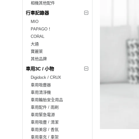
相機其他配件
行車記錄器
MIO
PAPAGO！
CORAL
大通
寶麗萊
其他品牌
車用3C / 小物
Digidock / CRUX
車用吸塵器
車用清淨機
車用輪胎安全用品
車用配件 / 雨刷
車用緊急電源
車用吸塵 / 清潔
車用美容 / 香氛
車用車充 / 車架