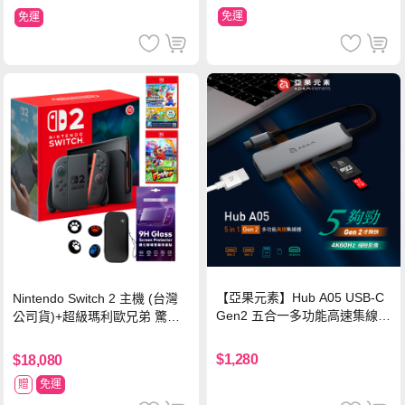
免運
免運
【亞果元素】Hub A05 USB-C
Nintendo Switch 2 主機 (台灣
Gen2 五合一多功能高速集線
公司貨)+超級瑪利歐兄弟 驚奇
器-灰
同遊鈴鈴公園 中文版+瑪利歐網
球 狂熱 中文版
$1,280
$18,080
贈
免運