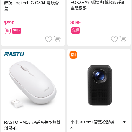
FOXXRAY 狐鐳 藍蒼極致靜音
羅技 Logitech G G304 電競滑
電競鍵盤
鼠
$599
$990
免運
折
免運
小米 Xiaomi 智慧投影機 L1 Pr
RASTO RM15 超靜音美型無線
o
滑鼠-白