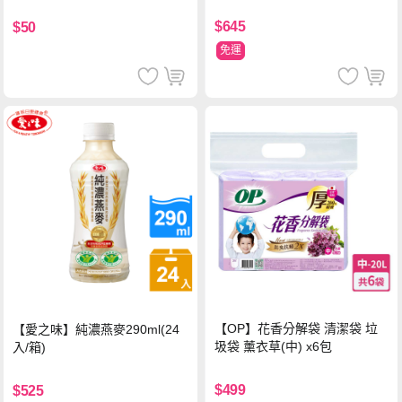
$645
$50
免運
【OP】花香分解袋 清潔袋 垃
【愛之味】純濃燕麥290ml(24
圾袋 薰衣草(中) x6包
入/箱)
$499
$525