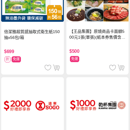
【王品集團】原燒商品卡面額5
倍潔雅超質感抽取式衛生紙150
00元1張(單張)(紙本券售價含平
抽x56包/箱
台物流處理費用)
$500
$699
免運
折
免運