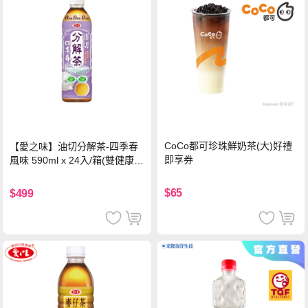
CoCo都可珍珠鮮奶茶(大)好禮
【愛之味】油切分解茶-四季春
即享券
風味 590ml x 24入/箱(雙健康認
證四季春茶)
$65
$499