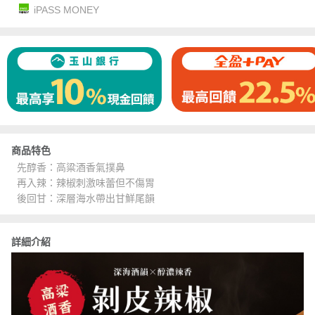
iPASS MONEY
商品特色
先醇香：高粱酒香氣撲鼻
再入辣：辣椒刺激味蕾但不傷胃
後回甘：深層海水帶出甘鮮尾韻
詳細介紹