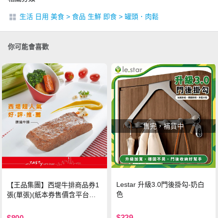
生活 日用 美食
>
食品 生鮮 即食
>
罐頭．肉鬆
你可能會喜歡
售完，補貨中
Lestar 升級3.0門後掛勾-奶白
【王品集團】西堤牛排商品券1
色
張(單張)(紙本券售價含平台物
流處理費用)
$329