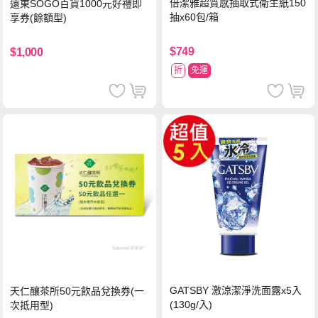
倍潔雅超質感抽取式衛生紙150
遠東SOGO百貨1000元好禮即
抽x60包/箱
享券(餘額型)
$749
$1,000
折
免運
GATSBY 激涼潔淨洗面露x5入
天仁釀茶所50元飲品兌換券(一
(130g/入)
次抵用型)