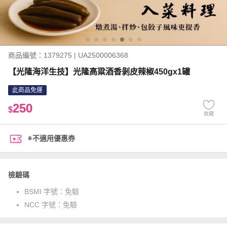
商品編號：1379275 | UA2500006368
【光隆海洋生技】光隆高粱酒香剝皮辣椒450gx1罐
此商品免運
250
$
收藏
※不適用優惠券
檢驗碼
BSMI 字號：
免驗
NCC 字號：
免驗