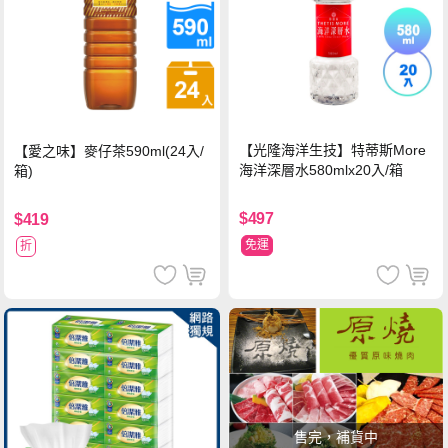
【光隆海洋生技】特蒂斯More
【愛之味】麥仔茶590ml(24入/
海洋深層水580mlx20入/箱
箱)
$497
$419
免運
折
售完，補貨中