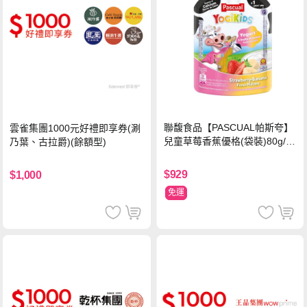
聯馥食品【PASCUAL帕斯夸】
雲雀集團1000元好禮即享券(涮
兒童草莓香蕉優格(袋裝)80g/袋
乃葉、古拉爵)(餘額型)
x24入
$929
$1,000
免運