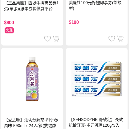
美廉社100元好禮即享券(餘額
【王品集團】西堤牛排商品券1
型)
張(單張)(紙本券售價含平台物
流處理費用)
$100
$800
免運
【SENSODYNE 舒酸定】長效
【愛之味】油切分解茶-四季春
抗敏牙膏-多元護理120g*3入
風味 590ml x 24入/箱(雙健康認