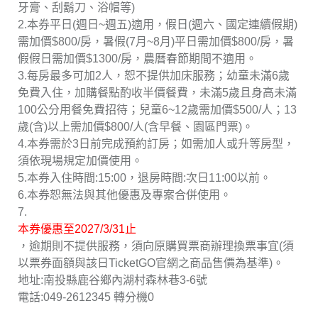
牙膏、刮鬍刀、浴帽等)
2.本券平日(週日~週五)適用，假日(週六、國定連續假期)
需加價$800/房，暑假(7月~8月)平日需加價$800/房，暑
假假日需加價$1300/房，農曆春節期間不適用。
3.每房最多可加2人，恕不提供加床服務；幼童未滿6歲
免費入住，加購餐點酌收半價餐費，未滿5歲且身高未滿
100公分用餐免費招待；兒童6~12歲需加價$500/人；13
歲(含)以上需加價$800/人(含早餐、園區門票)。
4.本券需於3日前完成預約訂房；如需加人或升等房型，
須依現場規定加價使用。
5.本券入住時間:15:00，退房時間:次日11:00以前。
6.本券恕無法與其他優惠及專案合併使用。
7.
本券優惠至2027/3/31止
，逾期則不提供服務，須向原購買票商辦理換票事宜(須
以票券面額與該日TicketGO官網之商品售價為基準)。
地址:南投縣鹿谷鄉內湖村森林巷3-6號
電話:049-2612345 轉分機0