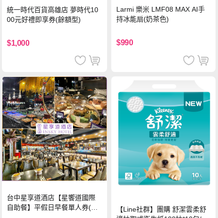
Larmi 樂米 LMF08 MAX AI手
統一時代百貨高雄店 夢時代10
持冰能扇(奶茶色)
00元好禮即享券(餘額型)
$990
$1,000
台中星享道酒店【星饗道國際
自助餐】平假日早餐單人券(M
【Line社群】團購 舒潔雲柔舒
O26)