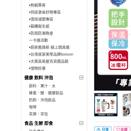
▪︎熱銷票券
▪︎特談激省好物專區
▪︎環保減塑專區
▪︎箱購衛生紙
▪︎防雨防潮救星
一卡通活動
▪︎廚房舊換新 線上鍋具展
▪︎台灣居家美學品牌bonson
▪︎大葉高島屋百貨選品館
▪︎惜物好康
健康 飲料 沖泡
飲料．果汁．水
蜂蜜．醋．健康飲品
奶粉．沖泡飲品
咖啡
茶葉．茶包
食品 生鮮 即食
分享
收藏