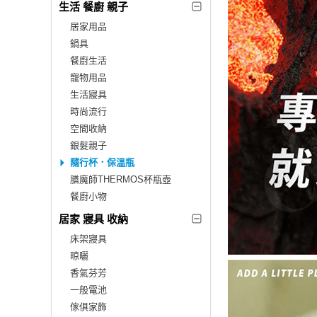
生活 餐廚 親子
居家用品
鍋具
餐廚生活
寵物用品
生活寢具
時尚流行
空間收納
銀髮親子
隨行杯．保溫瓶
膳魔師THERMOS杯瓶壺
餐廚小物
居家 寢具 收納
床架寢具
晾曬
香氣芬芳
一般電池
傢俱家飾