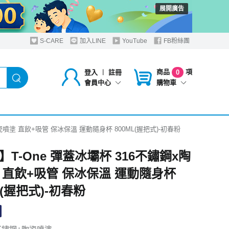
展開廣告
S-CARE
加入LINE
YouTube
FB粉絲團
商品
項
登入
︱
註冊
0
購物車
會員中心
陶瓷噴塗 直飲+吸管 保冰保溫 運動隨身杯 800ML(握把式)-初春粉
】T-One 彈蓋冰壩杯 316不鏽鋼x陶
 直飲+吸管 保冰保溫 運動隨身杯
L(握把式)-初春粉