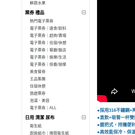
鮮蔬水果
票券 禮品
熱門電子票券
電子票券｜速食/飲料
電子票券｜超商/賣場
電子票券｜住宿/休憩
電子票券｜餐廳/飯店
電子票券｜娛樂/生活
電子票券｜保養/按摩
美食餐券
王品集團
住宿休憩
旅遊票券
泡湯．美容
電子票券｜ALL
●採用316不鏽鋼
日用 清潔 尿布
●直飲+吸管一杯雙
●握把式，持攜便
衛生紙
●高效能保冷、保
廚房紙巾｜捲筒衛生紙