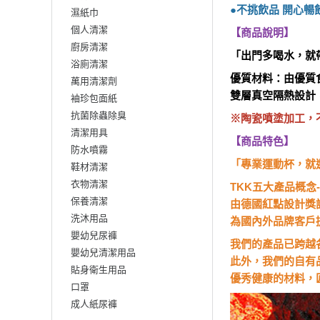
●不挑飲品 開心暢
濕紙巾
個人清潔
【商品說明】
廚房清潔
「出門多喝水，就帶
浴廁清潔
優質材料：由優質
萬用清潔劑
雙層真空隔熱設計
袖珍包面紙
抗菌除蟲除臭
※陶瓷噴塗加工，
清潔用具
【商品特色】
防水噴霧
「專業運動杯，就選
鞋材清潔
衣物清潔
TKK五大產品概
保養清潔
由德國紅點設計獎
洗沐用品
為國內外品牌客戶
嬰幼兒尿褲
我們的產品已跨越
嬰幼兒清潔用品
此外，我們的自有
貼身衛生用品
優秀健康的材料，
口罩
成人紙尿褲