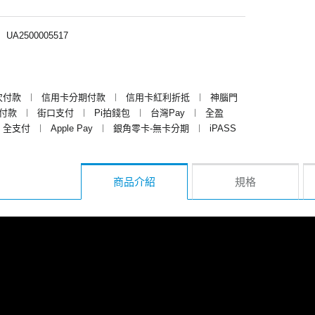
︱
UA2500005517
次付款
︱
信用卡分期付款
︱
信用卡紅利折抵
︱
神腦門
y付款
︱
街口支付
︱
Pi拍錢包
︱
台灣Pay
︱
全盈
全支付
︱
Apple Pay
︱
銀角零卡-無卡分期
︱
iPASS
商品介紹
規格