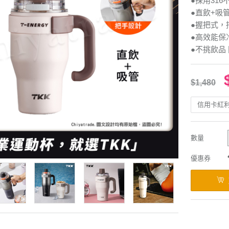
●採用31
●直飲+吸
●握把式，
●高效能保
●不挑飲品
$1,480
信用卡紅
數量
優惠券