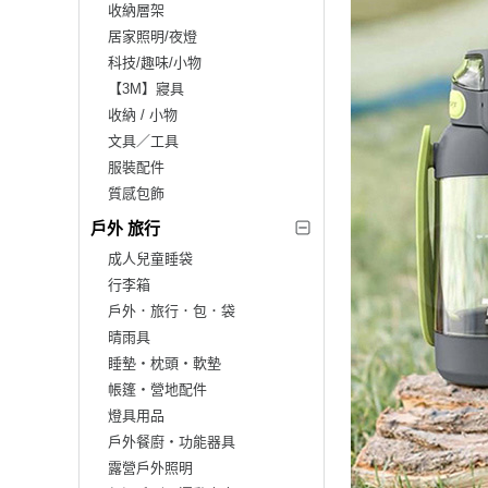
收納層架
居家照明/夜燈
科技/趣味/小物
【3M】寢具
收納 / 小物
文具／工具
服裝配件
質感包飾
戶外 旅行
成人兒童睡袋
行李箱
戶外．旅行．包．袋
晴雨具
睡墊‧枕頭‧軟墊
帳篷‧營地配件
燈具用品
戶外餐廚‧功能器具
露營戶外照明