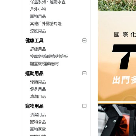
保溫系列‧運動水壺
戶外小物
寵物用品
其他戶外露營周邊
涼感用品
健康工具
舒緩用品
按摩儀/筋膜槍/刮痧板
體重機/運動器材
運動用品
球類用品
健身用品
瑜珈用品
寵物用品
清潔用品
寵物食品
寵物家電