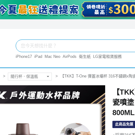
iPhone17
iPad
Mac Neo
AirPods
衛生紙
LG家電租賃服務
【TKK】T-One 彈蓋冰壩杯 316不鏽鋼x
隨行杯．保溫瓶
【TKK
瓷噴塗
800M
此商品免運