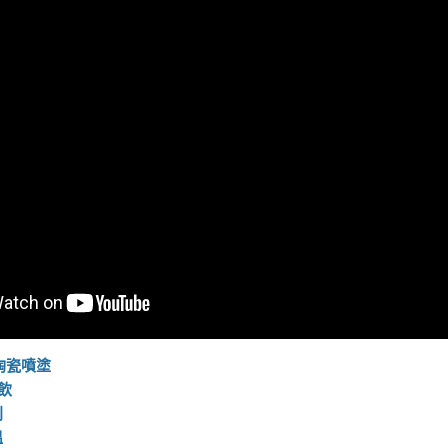
+陶瓷噴塗
飲
利
溫