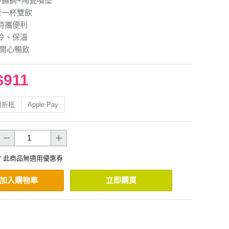
6不鏽鋼+陶瓷噴塗
管一杯雙飲
持攜便利
冷、保溫
 開心暢飲
$911
利折抵
Apple Pay
* 此商品無適用優惠券
加入購物車
立即購買