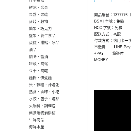
伴手禮盒
餅乾．米果
果醬．果乾
商品編號：1377776
BSMI 字號：免驗
麥片．穀物
NCC 字號：免驗
糖果．巧克力
配送方式：宅配
堅果．養生食品
付款方式：信用卡一
蛋糕．甜點．冰品
市繳費
︱
LINE Pa
油品
+PAY
︱
悠遊付
︱
調味．醬油
MONEY
罐頭．肉鬆
豆干．肉乾
麵條．快煮麵
米．雜糧．沖泡粥
熟食．滷味．小吃
水餃．包子．港點
火鍋料．調理包
藥膳鍋物滴雞精
生鮮肉品
海鮮水產