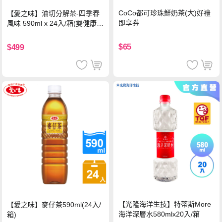
CoCo都可珍珠鮮奶茶(大)好禮
【愛之味】油切分解茶-四季春
即享券
風味 590ml x 24入/箱(雙健康認
證四季春茶)
$65
$499
【光隆海洋生技】特蒂斯More
【愛之味】麥仔茶590ml(24入/
海洋深層水580mlx20入/箱
箱)