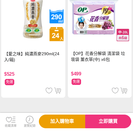
【OP】花香分解袋 清潔袋 垃
【愛之味】純濃燕麥290ml(24
圾袋 薰衣草(中) x6包
入/箱)
$499
$525
免運
免運
加入購物車
立即購買
收藏清單
瀏覽紀錄