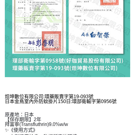
炟坤數位有限公司:環藥販賣字第19-093號
日本金鳥室內外防蚊掛片150日:環部衛輸字第0956號
原產地：日本
【保存期限】2年
拜富寧(Transfluthrin)9.0%w/w
✨《使用方式》