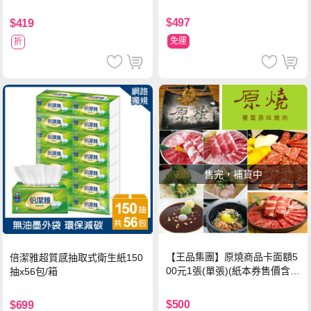
$497
$419
免運
折
售完，補貨中
【王品集團】原燒商品卡面額5
倍潔雅超質感抽取式衛生紙150
00元1張(單張)(紙本券售價含平
抽x56包/箱
台物流處理費用)
$500
$699