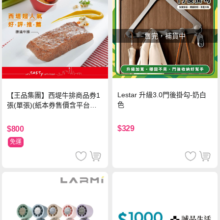
售完，補貨中
Lestar 升級3.0門後掛勾-奶白
【王品集團】西堤牛排商品券1
色
張(單張)(紙本券售價含平台物
流處理費用)
$329
$800
免運