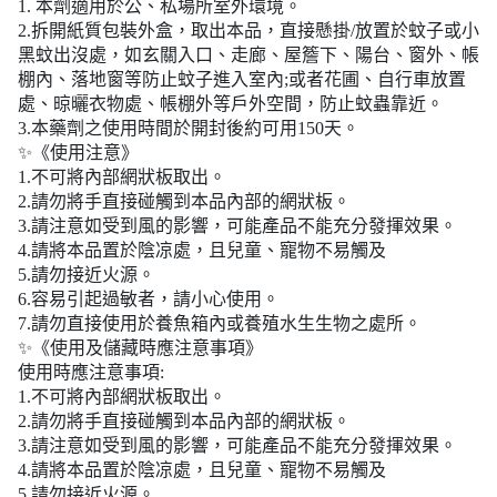
1. 本劑適用於公、私場所室外環境。
2.拆開紙質包裝外盒，取出本品，直接懸掛/放置於蚊子或小
黑蚊出沒處，如玄關入口、走廊、屋簷下、陽台、窗外、帳
棚內、落地窗等防止蚊子進入室內;或者花圃、自行車放置
處、晾曬衣物處、帳棚外等戶外空間，防止蚊蟲靠近。
3.本藥劑之使用時間於開封後約可用150天。
✨《使用注意》
1.不可將內部網狀板取出。
2.請勿將手直接碰觸到本品內部的網狀板。
3.請注意如受到風的影響，可能產品不能充分發揮效果。
4.請將本品置於陰凉處，且兒童、寵物不易觸及
5.請勿接近火源。
6.容易引起過敏者，請小心使用。
7.請勿直接使用於養魚箱內或養殖水生生物之處所。
✨《使用及儲藏時應注意事項》
使用時應注意事項:
1.不可將內部網狀板取出。
2.請勿將手直接碰觸到本品內部的網狀板。
3.請注意如受到風的影響，可能產品不能充分發揮效果。
4.請將本品置於陰凉處，且兒童、寵物不易觸及
5.請勿接近火源。