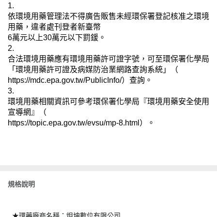
1.
依環境用藥管理法不得廣告販售未經環保署登記核准之環境
用藥，違者處刊登者新臺幣
6
萬元以上
30
萬元以下罰鍰。
2.
合法環境用藥應有環境用藥許可證字號，可至環保署化學局
「環境用藥許可證及病媒防治業網路查詢系統」（
https://mdc.epa.gov.tw/PublicInfo/
）查詢。
3.
環境用藥相關資訊可參考環保署化學局『環境用藥安全使用
宣導網』（
https://topic.epa.gov.tw/evsu/mp-8.html
）。
規格說明
★環藥廠商名稱：炟坤數位有限公司