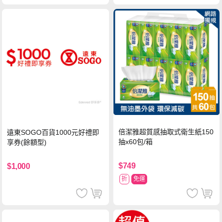
倍潔雅超質感抽取式衛生紙150
遠東SOGO百貨1000元好禮即
抽x60包/箱
享券(餘額型)
$749
$1,000
折
免運