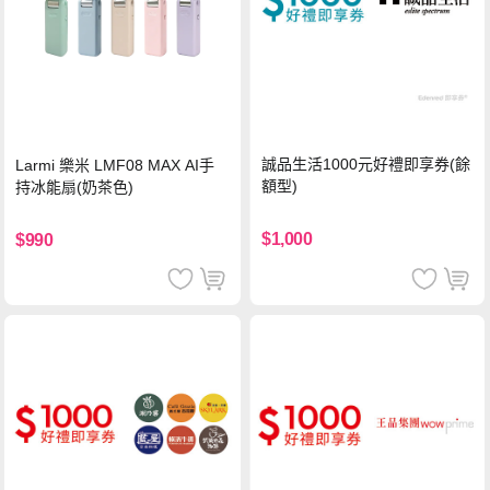
誠品生活1000元好禮即享券(餘
Larmi 樂米 LMF08 MAX AI手
額型)
持冰能扇(奶茶色)
$1,000
$990