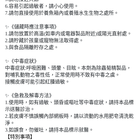
6.容易引起過敏者，請小心使用。
7.請勿直接使用於養魚箱內或養殖水生生物之處所。
✨《儲藏時應注意事項》
1.請勿放置於高溫(如車内或電器製品附近)或陽光直射處。
2.請貯藏於孩童或寵物無法取得處。
3.與食品隔離貯存之處。
✨《中毒症狀》
中毒症狀:呼吸困難、頭暈、目眩。本劑為除蟲菊精製品，
對哺乳動物之毒性低，正常使用時不致有中毒之虞。
接觸皮膚可能引起紅腫過敏。
✨《急救及解毒方法》
1.使用時，如有過敏、頭昏或嘔吐等中毒症狀，請持本品標
示送醫診治。
2.若皮膚不慎誤觸內部網板時，請以流動的水用肥皂清洗乾
淨。
3.如誤食，勿催吐，請持本品標示就醫。
【特別事項】