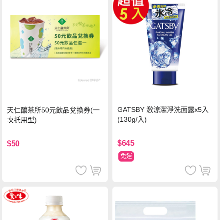
GATSBY 激涼潔淨洗面露x5入
天仁釀茶所50元飲品兌換券(一
(130g/入)
次抵用型)
$645
$50
免運