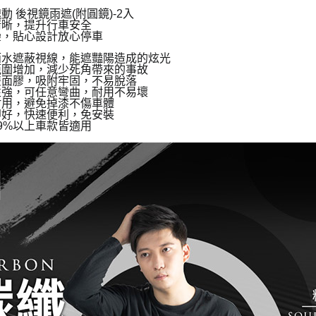
 後視鏡雨遮(附圓鏡)-2入
清晰，提升行車安全
疊，貼心設計放心停車
雨水遮蔽視線，能遮豔陽造成的炫光
範圍增加，減少死角帶來的事故
雙面膠，吸附牢固，不易脫落
性強，可任意彎曲，耐用不易壞
耐用，避免掉漆不傷車體
即好，快速便利，免安裝
9%以上車款皆適用