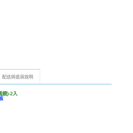
配送與退貨說明
鏡)-2入
板