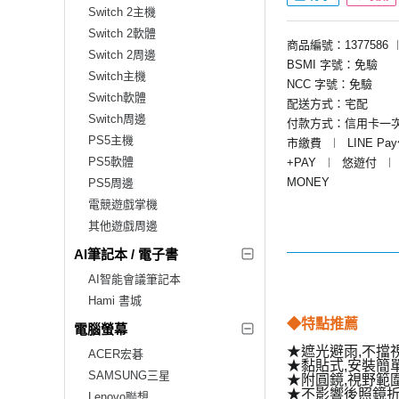
Switch 2主機
Switch 2軟體
商品編號：1377586
Switch 2周邊
BSMI 字號：免驗
Switch主機
NCC 字號：免驗
Switch軟體
配送方式：宅配
Switch周邊
付款方式：信用卡一
PS5主機
市繳費
︱
LINE Pa
PS5軟體
+PAY
︱
悠遊付
︱
MONEY
PS5周邊
電競遊戲掌機
其他遊戲周邊
AI筆記本 / 電子書
AI智能會議筆記本
Hami 書城
◆特點推薦
電腦螢幕
★遮光避雨,不擋
ACER宏碁
★黏貼式,安裝簡
SAMSUNG三星
★附圓鏡,視野範
★不影響後照鏡
Lenovo聯想