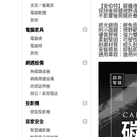
支架 / 螢幕架
【安伯特】碳纖魂動
保持後照鏡視野
電腦軟體
不影響後照鏡折
其他
遮光避雨：避免
電腦家具
附小圓鏡：視野
優質膠條：強力
電腦桌
柔韌堅固：可塑
耐磨材質：經久
電腦椅
安裝簡易：即黏
其他
通用車款：適用9
網通設備
無線路由器
網路周邊設備
訊號延伸器
辦公 / 家用電話
投影機
微型投影機
居家安全
智慧攝影機