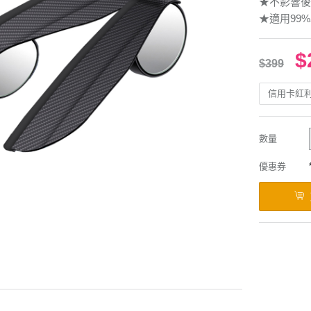
★不影響後
★適用99
$
$399
信用卡紅
數量
優惠券