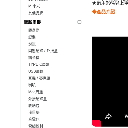
★適用99%以上
MI小米
◆產品介紹
其他品牌
電腦周邊
隨身碟
鍵盤
滑鼠
固態硬碟 / 外接盒
讀卡機
TYPE C周邊
USB周邊
耳機 / 麥克風
喇叭
Mac周邊
外接硬碟盒
收納包
滑鼠墊
筆電包
電腦線材