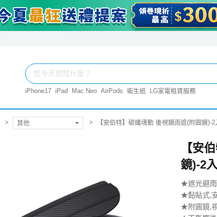
iPhone17
iPad
Mac Neo
AirPods
衛生紙
LG家電租賃服務
【安伯特】碳纖魂動 後視鏡雨遮(附圓鏡)-2入
其他
【安伯
鏡)-2
★遮光避雨
★黏貼式,
★附圓鏡,