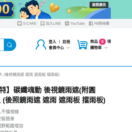
展開廣告
S-CARE
加入LINE
YouTube
FB粉絲團
商品
項
登入
︱
註冊
0
購物車
會員中心
 (後照鏡雨遮 遮雨 遮雨板 擋雨板)
特】碳纖魂動 後視鏡雨遮(附圓
入 (後照鏡雨遮 遮雨 遮雨板 擋雨板)
,不擋視線
安裝簡單
視野範圍增加