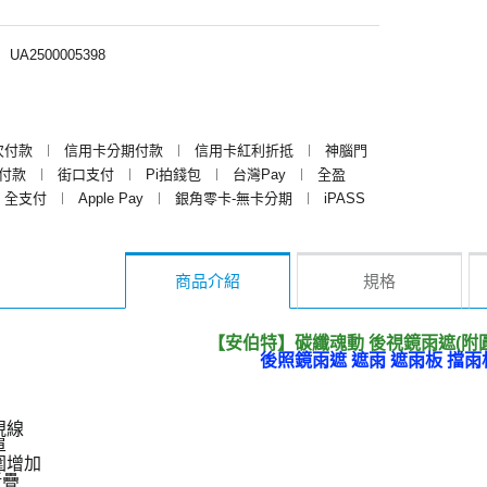
︱
UA2500005398
次付款
︱
信用卡分期付款
︱
信用卡紅利折抵
︱
神腦門
y付款
︱
街口支付
︱
Pi拍錢包
︱
台灣Pay
︱
全盈
全支付
︱
Apple Pay
︱
銀角零卡-無卡分期
︱
iPASS
商品介紹
規格
【安伯特】碳纖魂動 後視鏡雨遮(附圓
後照鏡雨遮 遮雨 遮雨板 擋雨
視線
單
圍增加
折疊