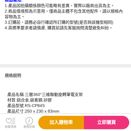
1.產品因拍攝關係顏色可能略有差異，實際以廠商出貨為主。
2.商品情境照為示意用，僅商品主體不包含其他配件，請以規格內
容物為主。
3.訂購前，請務必自行確認所訂購的型號(是否與該機型相同)
4.高標準要求者請慎慮, 購買前請先客服詢問清楚避免糾紛。
規格說明
產品名稱:三層360°三維聯動旋轉筆電支架
材質:鋁合金,碳素鋼,矽膠
產品型號:RS-CP84S
產品尺寸:250 x 230 x 83mm
顏色:黑色,銀色
產品重量:1570±10g
加入購物車
立即購買
收藏清單
瀏覽紀錄
適配:17吋以下平板或筆記型電腦