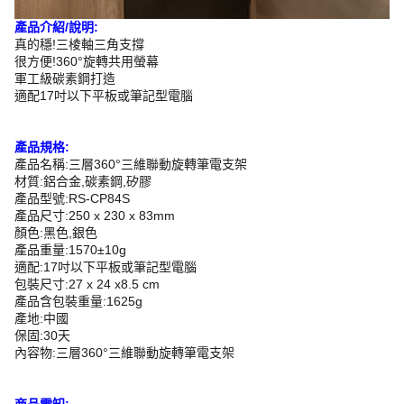
產品介紹/說明:
真的穩!三棱軸三角支撐
很方便!360°旋轉共用螢幕
軍工級碳素鋼打造
適配17吋以下平板或筆記型電腦
產品規格:
產品名稱:三層360°三維聯動旋轉筆電支架
材質:鋁合金,碳素鋼,矽膠
產品型號:RS-CP84S
產品尺寸:250 x 230 x 83mm
顏色:黑色,銀色
產品重量:1570±10g
適配:17吋以下平板或筆記型電腦
包裝尺寸:27 x 24 x8.5 cm
產品含包裝重量:1625g
產地:中國
保固:30天
內容物:三層360°三維聯動旋轉筆電支架
商品需知: