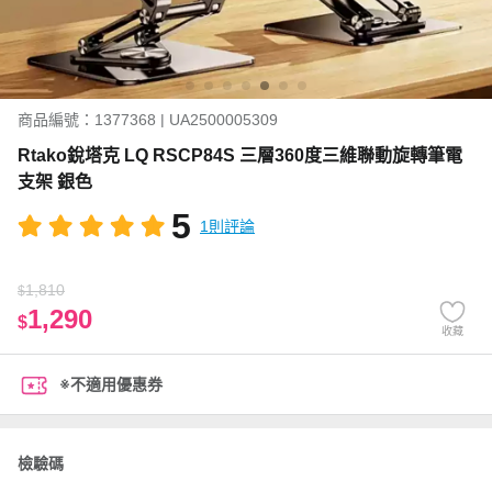
商品編號：1377368 | UA2500005309
Rtako銳塔克 LQ RSCP84S 三層360度三維聯動旋轉筆電
支架 銀色
5
1則評論
1,810
$
1,290
$
收藏
※不適用優惠券
檢驗碼