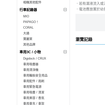
相機其他配件
．若有漏液流入或
．電池應放置於幼
行車記錄器
MIO
PAPAGO！
CORAL
大通
寶麗萊
瀏覽記錄
其他品牌
車用3C / 小物
Digidock / CRUX
車用吸塵器
車用清淨機
車用輪胎安全用品
車用配件 / 雨刷
車用緊急電源
車用吸塵 / 清潔
車用美容 / 香氛
車用車充 / 車架