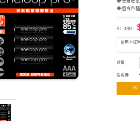
◆低自放電
◆適合各種
$1,089
信用卡紅
數量
優惠券