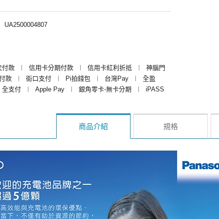
︱
UA2500004807
次付款
︱
信用卡分期付款
︱
信用卡紅利折抵
︱
神腦門
y付款
︱
街口支付
︱
Pi拍錢包
︱
台灣Pay
︱
全盈
全支付
︱
Apple Pay
︱
銀角零卡-無卡分期
︱
iPASS
商品介紹
規格