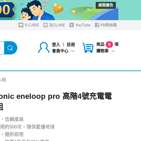
展開廣告
S-CARE
加入LINE
YouTube
FB粉絲團
商品
項
登入
︱
註冊
0
購物車
會員中心
4入組
onic eneloop pro 高階4號充電電
組
，信賴度高
用約500次，環保愛護地球
，隨拆即用