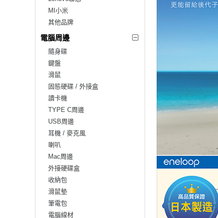
MI小米
其他品牌
電腦周邊
隨身碟
鍵盤
滑鼠
固態硬碟 / 外接盒
讀卡機
TYPE C周邊
USB周邊
耳機 / 麥克風
喇叭
Mac周邊
外接硬碟盒
收納包
滑鼠墊
筆電包
電腦線材