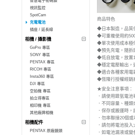
智慧電子密碼鎖
視訊監控
SpotCam
商品特色
充電電池
◆日本製造，品質
插座 / 延長線
◆可重複使用約5
相機 / 攝影機
◆單次使用成本極
GoPro 專區
◆預先充電，隨拆
SONY 專區
◆低自放電，放置
PENTAX 專區
◆穩定電壓輸出，
RICOH 專區
◆適合各種家用電
Insta360 專區
◆恆隆行授權經銷商：
DJI 專區
★安全注意事項：
空拍機 專區
．請使用鎳氫電池
拍立得專區
．不同容量、種類
相印機 專區
．保存或搬運時，
其他廠牌相機
．勿串聯接20個或
相機配件
．請勿將電池投入
PENTAX 原廠鏡頭
．如電池漏液或變