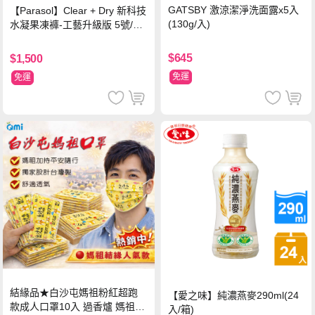
GATSBY 激涼潔淨洗面露x5入
【Parasol】Clear + Dry 新科技
(130g/入)
水凝果凍褲-工藝升級版 5號/XL
超值禮盒組 (96片)
$645
$1,500
免運
免運
結緣品★白沙屯媽祖粉紅超跑
【愛之味】純濃燕麥290ml(24
款成人口罩10入 過香爐 媽祖加
入/箱)