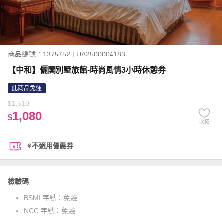
商品編號：1375752 | UA2500004183
【中和】儷閣別墅旅館-時尚風情3小時休憩券
此商品免運
1,510
$
1,080
$
收藏
※不適用優惠券
檢驗碼
BSMI 字號：
免驗
NCC 字號：
免驗