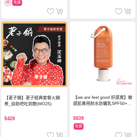
贈
免運
【we are feel good 好感覺】敏
【荖子鍋】荖子經典套餐火鍋
感肌專用耐水防曬乳SPF50+ 7
券_自助吧吃到飽(MO25)
5ml/瓶 X1瓶
$639
$428
免運