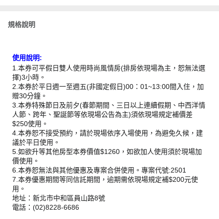
規格說明
使用說明:
1.本券可平假日雙人使用時尚風情房(排房依現場為主，恕無法選
擇)3小時。
2.本券於平日週一至週五(非國定假日)00：01~13:00間入住，加
贈30分鐘。
3.本券特殊節日及前夕(春節期間、三日以上連續假期、中西洋情
人節、跨年、聖誕節等依現場公告為主)須依現場規定補價差
$250使用。
4.本券恕不接受預約，請於現場依序入場使用，為避免久候，建
議於平日使用。
5.如欲升等其他房型本券價值$1260，如欲加人使用須於現場加
價使用。
6.本券恕無法與其他優惠及專案合併使用。專案代號:2501
7.本券優惠期間等同信託期間，逾期需依現場規定補$200元使
用。
地址：新北市中和區員山路8號
電話：(02)8228-6686