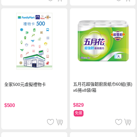
五月花超強韌廚房紙巾60組(張)
全家500元虛擬禮物卡
x6捲x8袋/箱
$829
$500
免運