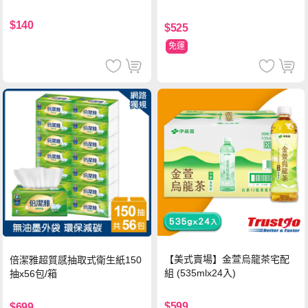
持
$140
$525
免運
【美式賣場】金萱烏龍茶宅配
倍潔雅超質感抽取式衛生紙150
組 (535mlx24入)
抽x56包/箱
$599
$699