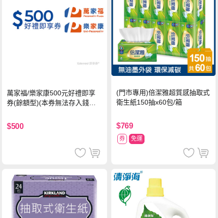
(門市專用)倍潔雅超質感抽取式
萬家福/樂家康500元好禮即享
衛生紙150抽x60包/箱
券(餘額型)(本券無法存入錢包
中使用)
$769
$500
券
免運