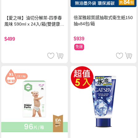
倍潔雅超質感抽取式衛生紙150
【愛之味】油切分解茶-四季春
抽x84包/箱
風味 590ml x 24入/箱(雙健康認
證四季春茶)
$939
$499
免運