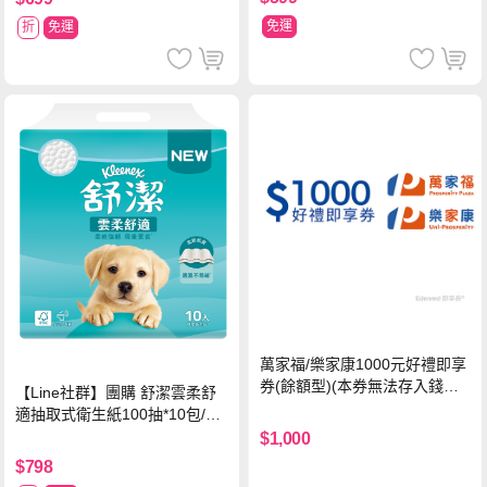
免運
折
免運
萬家福/樂家康1000元好禮即享
券(餘額型)(本券無法存入錢包
【Line社群】團購 舒潔雲柔舒
中使用)
適抽取式衛生紙100抽*10包/6
串*箱
$1,000
$798