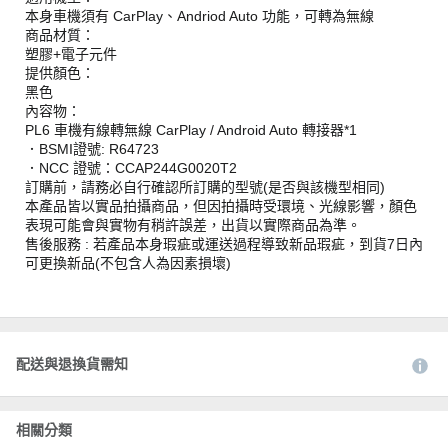
本身車機須有 CarPlay、Andriod Auto 功能，可轉為無線
商品材質：
塑膠+電子元件
提供顏色：
黑色
內容物：
PL6 車機有線轉無線 CarPlay / Android Auto 轉接器*1
．BSMI證號: R64723
．NCC 證號：CCAP244G0020T2
訂購前，請務必自行確認所訂購的型號(是否與該機型相同)
本產品皆以實品拍攝商品，但因拍攝時受環境、光線影響，顏色
表現可能會與實物有稍許誤差，出貨以實際商品為準。
售後服務 : 若產品本身瑕疵或運送過程導致新品瑕疵，到貨7日內
可更換新品(不包含人為因素損壞)
配送與退換貨需知
相關分類