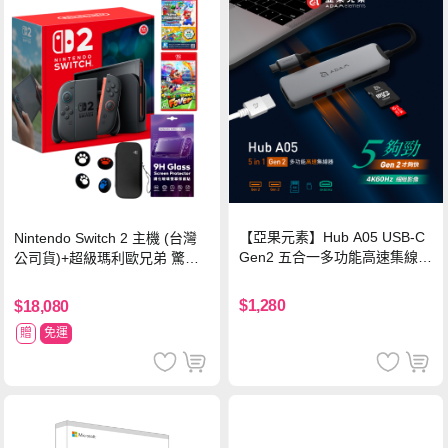
【亞果元素】Hub A05 USB-C
Nintendo Switch 2 主機 (台灣
Gen2 五合一多功能高速集線
公司貨)+超級瑪利歐兄弟 驚奇
器-灰
同遊鈴鈴公園 中文版+瑪利歐網
球 狂熱 中文版
$1,280
$18,080
贈
免運