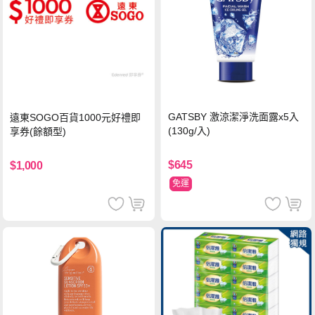
GATSBY 激涼潔淨洗面露x5入
遠東SOGO百貨1000元好禮即
(130g/入)
享券(餘額型)
$645
$1,000
免運