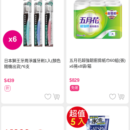
五月花超強韌廚房紙巾60組(張)
日本獅王牙周淨護牙刷1入(顏色
x6捲x8袋/箱
隨機出貨)*6支
$829
$439
免運
折