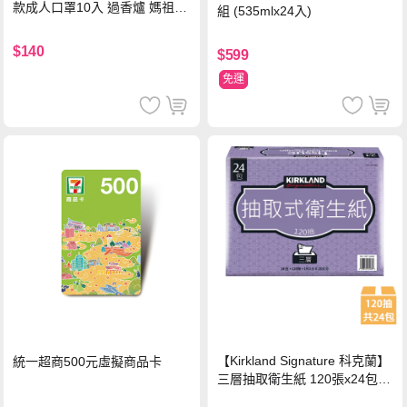
款成人口罩10入 過香爐 媽祖加
組 (535mlx24入)
持
$140
$599
免運
【Kirkland Signature 科克蘭】
統一超商500元虛擬商品卡
三層抽取衛生紙 120張x24包x1
串