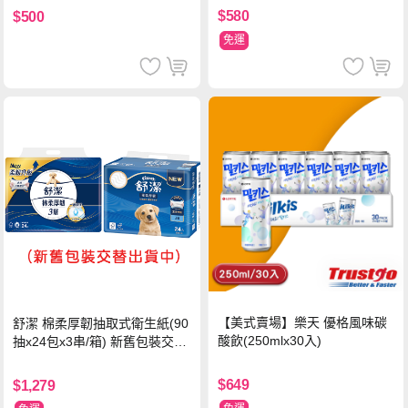
$580
$500
免運
【美式賣場】樂天 優格風味碳
舒潔 棉柔厚韌抽取式衛生紙(90
酸飲(250mlx30入)
抽x24包x3串/箱) 新舊包裝交替
出貨
$649
$1,279