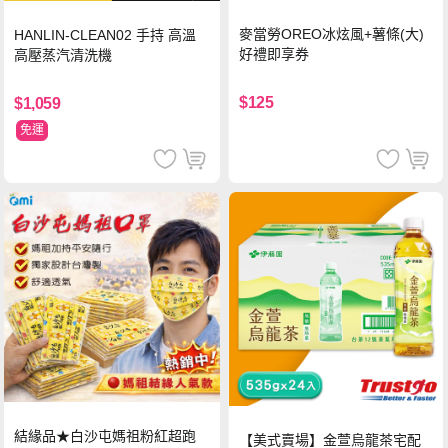
麥當勞OREO冰炫風+薯條(大)
HANLIN-CLEAN02 手持 高溫
好禮即享券
高壓蒸汽清洗機
$125
$1,059
免運
結緣品★白沙屯媽祖粉紅超跑
【美式賣場】金萱烏龍茶宅配