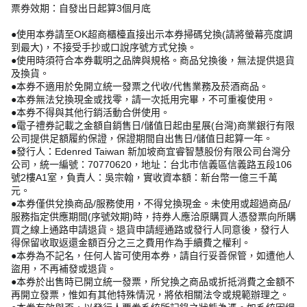
票券效期：自發出日起算3個月底
●使用本券請至OK超商櫃檯直接出示本券掃碼兌換(請將螢幕亮度調
到最大)，不接受手抄或口說序號方式兌換。
●使用時須符合本券載明之品牌與規格。商品兌換後，無法提供退貨
及換貨。
●本券不適用於免開立統一發票之代收/代售業務及菸酒商品。
●本券無法兌換現金或找零，請一次抵用完畢，不可重複使用。
●本券不得與其他行銷活動合併使用。
●電子禮券記載之金額自銷售日/儲值日起由星展(台灣)商業銀行有限
公司提供足額履約保證，保證期間自出售日/儲值日起算一年。
●發行人：Edenred Taiwan 新加坡商宜睿智慧股份有限公司台灣分
公司，統一編號：70770620，地址：台北市信義區信義路五段106
號2樓A1室，負責人：吳宗翰，實收資本額：新台幣一億三千萬
元。
●本券僅供兌換商品/服務使用，不得兌換現金。未使用或超過商品/
服務指定供應期間(序號效期)時，持券人應洽原購買人憑發票向所購
買之線上通路申請退貨。退貨申請經通路或發行人同意後，發行人
得保留收取返還金額百分之三之費用作為手續費之權利。
●本券為不記名，任何人皆可使用本券，請自行妥善保管，如遭他人
盜用，不再補發或退貨。
●本券於出售時已開立統一發票，所兌換之商品或折抵消費之金額不
再開立發票，惟如有其他特殊情況，將依相關法令或規範辦理之。