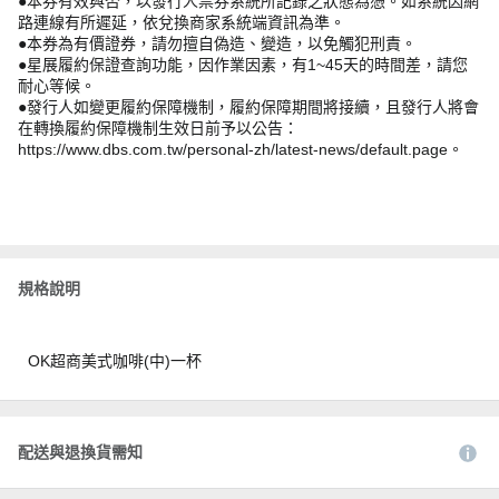
●本券有效與否，以發行人票券系統所記錄之狀態為憑。如系統因網
路連線有所遲延，依兌換商家系統端資訊為準。
●本券為有價證券，請勿擅自偽造、變造，以免觸犯刑責。
●星展履約保證查詢功能，因作業因素，有1~45天的時間差，請您
耐心等候。
●發行人如變更履約保障機制，履約保障期間將接續，且發行人將會
在轉換履約保障機制生效日前予以公告：
https://www.dbs.com.tw/personal-zh/latest-news/default.page。
規格說明
OK超商美式咖啡(中)一杯
配送與退換貨需知