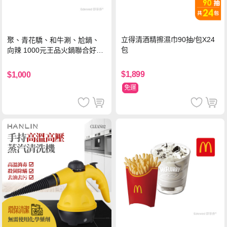
立得清酒精擦濕巾90抽/包X24
聚、青花驕、和牛涮、尬鍋、
包
向辣 1000元王品火鍋聯合好禮
即享券(一次抵用型)
$1,899
$1,000
免運