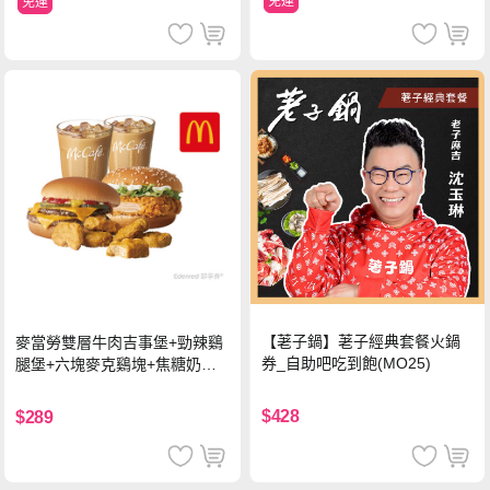
免運
免運
【荖子鍋】荖子經典套餐火鍋
麥當勞雙層牛肉吉事堡+勁辣鷄
券_自助吧吃到飽(MO25)
腿堡+六塊麥克鷄塊+焦糖奶茶
(冰)*2 好禮即享券
$428
$289