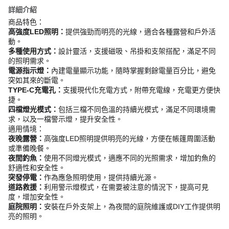
詳細介紹
商品特色：
高強度LED照明：
提供強勁而明亮的光線，適合各種露營和戶外活
動。
多種使用方式：
設計靈活，支援磁吸、吊掛和支架搭配，滿足不同
的照明需求。
電源指示燈：
內建電量顯示功能，隨時掌握剩餘電量百分比，避免
突如其來的斷電。
TYPE-C充電孔：
支援現代化充電方式，附帶充電線，充電更方便快
捷。
四檔燈光模式：
包括三檔不同色溫的持續光模式，滿足不同環境需
求，以及一檔警示燈，提升安全性。
適用情境：
夜晚露營：
高強度LED照明提供明亮的光線，方便在帳篷周圍活動
或準備晚餐。
夜間釣魚：
使用不同燈光模式，適應不同的光照需求，增加釣魚的
舒適性和安全性。
突發停電：
作為應急照明使用，提供持續光源。
道路救援：
利用警示燈模式，在需要被注意的情況下，提高可見
度，增加安全性。
庭院照明：
安裝在戶外支架上，為夜間的庭院維護或DIY工作提供明
亮的照明。