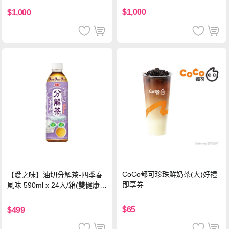
$1,000
$1,000
CoCo都可珍珠鮮奶茶(大)好禮
【愛之味】油切分解茶-四季春
即享券
風味 590ml x 24入/箱(雙健康認
證四季春茶)
$65
$499