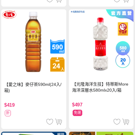
【光隆海洋生技】特蒂斯More
【愛之味】麥仔茶590ml(24入/
海洋深層水580mlx20入/箱
箱)
$497
$419
免運
折