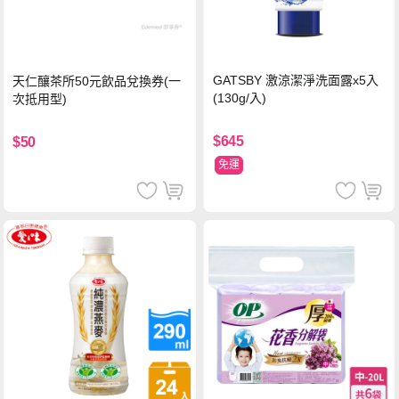
GATSBY 激涼潔淨洗面露x5入
天仁釀茶所50元飲品兌換券(一
(130g/入)
次抵用型)
$645
$50
免運