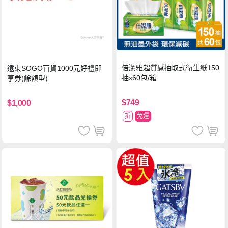
倍潔雅超質感抽取式衛生紙150
遠東SOGO百貨1000元好禮即
抽x60包/箱
享券(餘額型)
$749
$1,000
折
免運