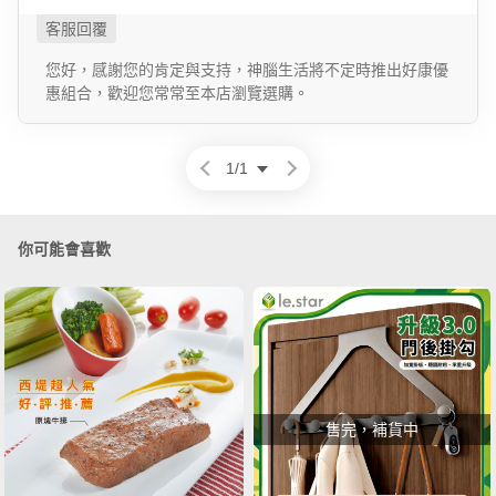
您好，感謝您的肯定與支持，神腦生活將不定時推出好康優
惠組合，歡迎您常常至本店瀏覽選購。
1
/
1
你可能會喜歡
售完，補貨中