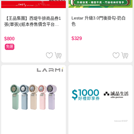
Lestar 升級3.0門後掛勾-奶白
【王品集團】西堤牛排商品券1
色
張(單張)(紙本券售價含平台物
流處理費用)
$329
$800
免運