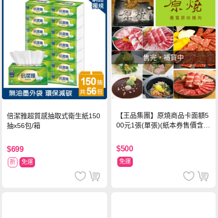
售完，補貨中
【王品集團】原燒商品卡面額5
倍潔雅超質感抽取式衛生紙150
00元1張(單張)(紙本券售價含平
抽x56包/箱
台物流處理費用)
$500
$699
免運
折
免運